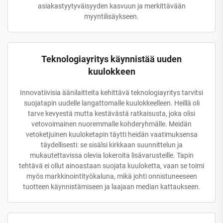
asiakastyytyväisyyden kasvuun ja merkittävään
myyntilisäykseen.
Teknologiayritys käynnistää uuden
kuulokkeen
Innovatiivisia äänilaitteita kehittävä teknologiayritys tarvitsi
suojatapin uudelle langattomalle kuulokkeelleen. Heillä oli
tarve kevyestä mutta kestävästä ratkaisusta, joka olisi
vetovoimainen nuoremmalle kohderyhmälle. Meidän
vetoketjuinen kuuloketapin täytti heidän vaatimuksensa
täydellisesti: se sisälsi kirkkaan suunnittelun ja
mukautettavissa olevia lokeroita lisävarusteille. Tapin
tehtävä ei ollut ainoastaan suojata kuuloketta, vaan se toimi
myös markkinointityökaluna, mikä johti onnistuneeseen
tuotteen käynnistämiseen ja laajaan median kattaukseen.