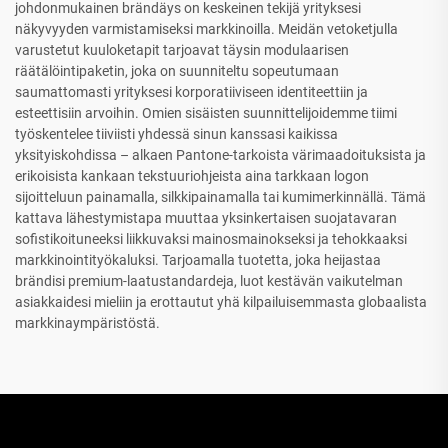
johdonmukainen brändäys on keskeinen tekijä yrityksesi
näkyvyyden varmistamiseksi markkinoilla. Meidän vetoketjulla
varustetut kuuloketapit tarjoavat täysin modulaarisen
räätälöintipaketin, joka on suunniteltu sopeutumaan
saumattomasti yrityksesi korporatiiviseen identiteettiin ja
esteettisiin arvoihin. Omien sisäisten suunnittelijoidemme tiimi
työskentelee tiiviisti yhdessä sinun kanssasi kaikissa
yksityiskohdissa – alkaen Pantone-tarkoista värimaadoituksista ja
erikoisista kankaan tekstuuriohjeista aina tarkkaan logon
sijoitteluun painamalla, silkkipainamalla tai kumimerkinnällä. Tämä
kattava lähestymistapa muuttaa yksinkertaisen suojatavaran
sofistikoituneeksi liikkuvaksi mainosmainokseksi ja tehokkaaksi
markkinointityökaluksi. Tarjoamalla tuotetta, joka heijastaa
brändisi premium-laatustandardeja, luot kestävän vaikutelman
asiakkaidesi mieliin ja erottautut yhä kilpailuisemmasta globaalista
markkinaympäristöstä.