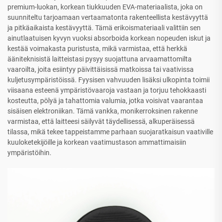
premium-luokan, korkean tiukkuuden EVA-materiaalista, joka on
suunniteltu tarjoamaan vertaamatonta rakenteellista kestävyyttä
ja pitkäaikaista kestävyyttä. Tämä erikoismateriaali valittiin sen
ainutlaatuisen kyvyn vuoksi absorboida korkean nopeuden iskut ja
kestää voimakasta puristusta, mikä varmistaa, että herkkä
ääniteknisistä laitteistasi pysyy suojattuna arvaamattomilta
vaaroilta, joita esiintyy päivittäisissä matkoissa tai vaativissa
kuljetusympäristöissä. Fyysisen vahvuuden lisäksi ulkopinta toimii
viisaana esteenä ympäristövaaroja vastaan ja torjuu tehokkaasti
kosteutta, pölyä ja tahattomia valumia, jotka voisivat vaarantaa
sisäisen elektroniikan. Tämä vankka, monikerroksinen rakenne
varmistaa, että laitteesi säilyvät täydellisessä, alkuperäisessä
tilassa, mikä tekee tappeistamme parhaan suojaratkaisun vaativille
kuuloketekijöille ja korkean vaatimustason ammattimaisiin
ympäristöihin.