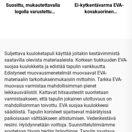
Suosittu, mukautettavalla
Ei-kytkentävarma EVA-
logolla varustettu
kovakuorinen
suurikapasiteettinen
matkatyökalukosketinlaatik
kannettava ulkoiluun
kahvalla ja EVA-
tarkoitettu vedenpitävä
leikattavalla
moottoripyöränpakkauslaukku,
vaahtomuovilla
EVA-tietokonepussi
Suljettava kuuloketapuli käyttää joitakin kestävimmistä
saatavilla olevista materiaaleista. Korkean tiukkuuden EVA-
suojaa kuulokkeita ja edistää tapulin vankkuutta.
Edistyneet muovausmenetelmät muovaavat EVA-
materiaalin tarkoituksenmukaisiin mittoihin. Tarkka EVA-
muovaus varmistaa mahdollisimman pienet
leikkausvälistöt. Kattavat hitsaustestit suoritetaan
varmistaakseen, että tapulin jokainen ulottuvuus on
mahdollisimman toivottu. EVA suojaa kuulokkeesi
säädöistä. Tapulin koristeet sijaitsevat määrätyissä
paikoissaan välttääkseen altistumisen. Vedenkestävä
resiini. Hyödynnetään voittoja. Suunnittelutiimiämme
sovitetaan täysin teidän brändiinne. Tapulin joustava