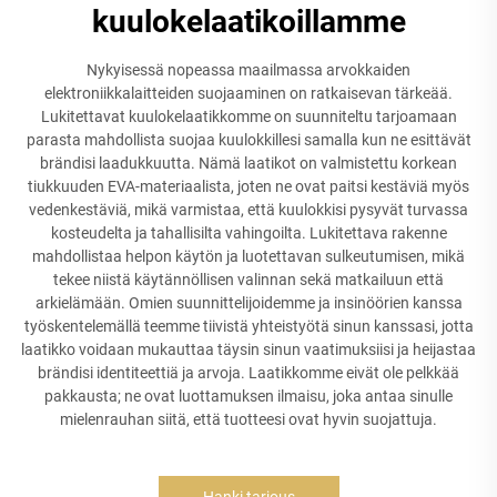
kuulokelaatikoillamme
Nykyisessä nopeassa maailmassa arvokkaiden
elektroniikkalaitteiden suojaaminen on ratkaisevan tärkeää.
Lukitettavat kuulokelaatikkomme on suunniteltu tarjoamaan
parasta mahdollista suojaa kuulokkillesi samalla kun ne esittävät
brändisi laadukkuutta. Nämä laatikot on valmistettu korkean
tiukkuuden EVA-materiaalista, joten ne ovat paitsi kestäviä myös
vedenkestäviä, mikä varmistaa, että kuulokkisi pysyvät turvassa
kosteudelta ja tahallisilta vahingoilta. Lukitettava rakenne
mahdollistaa helpon käytön ja luotettavan sulkeutumisen, mikä
tekee niistä käytännöllisen valinnan sekä matkailuun että
arkielämään. Omien suunnittelijoidemme ja insinöörien kanssa
työskentelemällä teemme tiivistä yhteistyötä sinun kanssasi, jotta
laatikko voidaan mukauttaa täysin sinun vaatimuksiisi ja heijastaa
brändisi identiteettiä ja arvoja. Laatikkomme eivät ole pelkkää
pakkausta; ne ovat luottamuksen ilmaisu, joka antaa sinulle
mielenrauhan siitä, että tuotteesi ovat hyvin suojattuja.