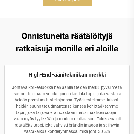
Hanki tarjous
Onnistuneita räätälöityjä
ratkaisuja monille eri aloille
High-End -äänitekniikan merkki
Johtava korkealuokkainen äänilaitteiden merkki pyysi meitä
suunnittelemaan vetoketjuinen kuuloketapin, joka vastaisi
heidän premium-tuotelinjaansa. Työskentelimme tiukasti
heidän suunnittelutimantensa kanssa kehittääksemme
tapin, joka tarjoaa ei ainoastaan maksimaalisen suojan,
vaan myös tyylikkään ja modernin ulkoasun. Tuloksena oli
räätälöity tappi, joka vahvisti brändin imagoa ja sai hyvin
vastakaikua kohderyhmässä, mikä johti 30 %:n