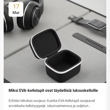
17
Mar
Miksi EVA-kellotapit ovat täydellisiä luksuskelloille
Erittäin tehokas suojaus: Kuinka EVA-kellotapit suojaavat
arvokkaita kellotyyppejä. Iskunvaimennus ja suljetun