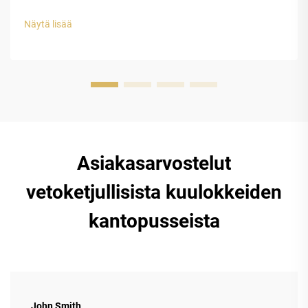
solurakenteen EVA-kuoren rakenteellinen eheys. Etyleeni-
vinyyliasetaatin (EVA) suljetun solurakenteen muovilla on
Näytä lisää
erinomainen suojauskyky luksuskellojen tappeihin...
Asiakasarvostelut
vetoketjullisista kuulokkeiden
kantopusseista
John Smith