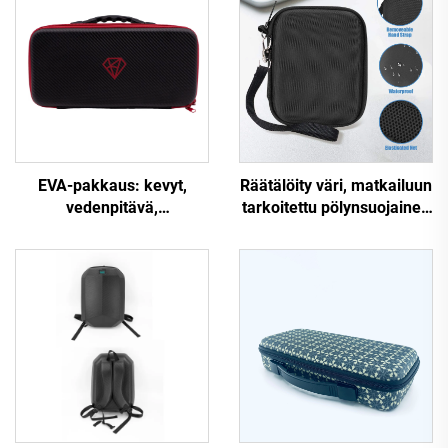
EVA-pakkaus: kevyt,
Räätälöity väri, matkailuun
vedenpitävä,
tarkoitettu pölynsuojainen
kovakuorinen,
kova kuoren
mukautettava sähköisen
kuljetuslaatikko
kosketinsoittimen
meikkipusseille ja
säilytyslaatikko –
vetoketjulla varustetut
maanjäristyksenvastainen,
kovat EVA-
kestävä, musta;
kosmetiikkapussit ja -
käytettävissä
koteloit sekä räätälöity
leiriytymiseen ja
logo
matkailuun.