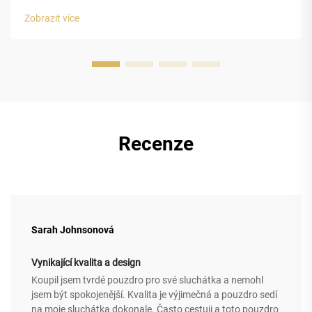
energie. Vložky z pěny EVA velmi efektivně tlumí nárazy díky
Zobrazit více
své specifické struktuře. ...
Recenze
Sarah Johnsonová
Vynikající kvalita a design
Koupil jsem tvrdé pouzdro pro své sluchátka a nemohl
jsem být spokojenější. Kvalita je výjimečná a pouzdro sedí
na moje sluchátka dokonale. Často cestuji a toto pouzdro