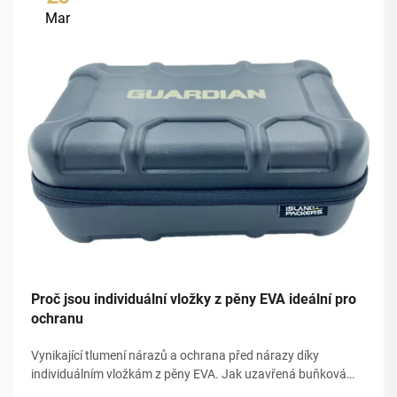
Mar
Proč jsou individuální vložky z pěny EVA ideální pro
ochranu
Vynikající tlumení nárazů a ochrana před nárazy díky
individuálním vložkám z pěny EVA. Jak uzavřená buňková
struktura pěny EVA umožňuje předvídatelné rozptýlení