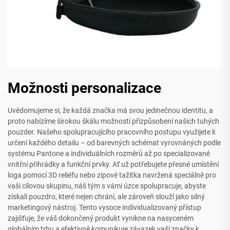
Možnosti personalizace
Uvědomujeme si, že každá značka má svou jedinečnou identitu, a
proto nabízíme širokou škálu možností přizpůsobení našich tuhých
pouzder. Našeho spolupracujícího pracovního postupu využijete k
určení každého detailu – od barevných schémat vyrovnáných podle
systému Pantone a individuálních rozměrů až po specializované
vnitřní přihrádky a funkční prvky. Ať už potřebujete přesné umístění
loga pomocí 3D reliéfu nebo zipové tažítka navržená speciálně pro
vaši cílovou skupinu, náš tým s vámi úzce spolupracuje, abyste
získali pouzdro, které nejen chrání, ale zároveň slouží jako silný
marketingový nástroj. Tento vysoce individualizovaný přístup
zajišťuje, že váš dokončený produkt vynikne na nasyceném
globálním trhu a efektivně komunikuje závazek vaší značky k