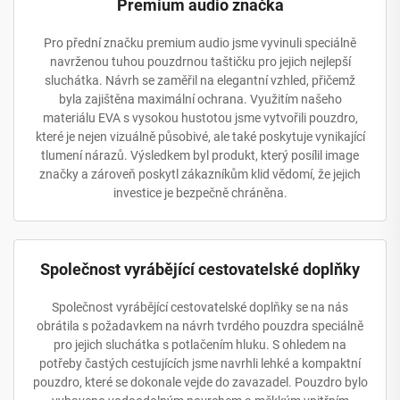
Premium audio značka
Pro přední značku premium audio jsme vyvinuli speciálně
navrženou tuhou pouzdrnou taštičku pro jejich nejlepší
sluchátka. Návrh se zaměřil na elegantní vzhled, přičemž
byla zajištěna maximální ochrana. Využitím našeho
materiálu EVA s vysokou hustotou jsme vytvořili pouzdro,
které je nejen vizuálně působivé, ale také poskytuje vynikající
tlumení nárazů. Výsledkem byl produkt, který posílil image
značky a zároveň poskytl zákazníkům klid vědomí, že jejich
investice je bezpečně chráněna.
Společnost vyrábějící cestovatelské doplňky
Společnost vyrábějící cestovatelské doplňky se na nás
obrátila s požadavkem na návrh tvrdého pouzdra speciálně
pro jejich sluchátka s potlačením hluku. S ohledem na
potřeby častých cestujících jsme navrhli lehké a kompaktní
pouzdro, které se dokonale vejde do zavazadel. Pouzdro bylo