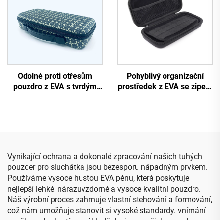
pouzdro pro bateriovou
banku typu AA a nářadí
Eva
Odolné proti otřesům
Pohyblivý organizační
pouzdro z EVA s tvrdým
prostředek z EVA se zipem
pláštěm pro cestování s
pro kancelářské potřeby,
klávesnicí, s uchopovací
velká kapacita, taštička na
rukojetí a vyřezanou
tužky, rozšiřitelné
pěnou z EVA
kancelářské potřeby v
pouzdře
Vynikající ochrana a dokonalé zpracování našich tuhých
pouzder pro sluchátka jsou bezesporu nápadným prvkem.
Používáme vysoce hustou EVA pěnu, která poskytuje
nejlepší lehké, nárazuvzdorné a vysoce kvalitní pouzdro.
Náš výrobní proces zahrnuje vlastní stehování a formování,
což nám umožňuje stanovit si vysoké standardy. vnímání