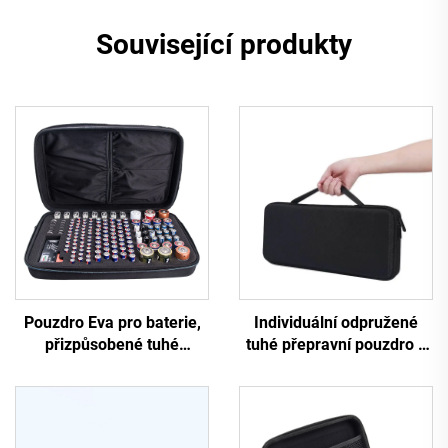
Související produkty
Pouzdro Eva pro baterie,
Individuální odpružené
přizpůsobené tuhé
tuhé přepravní pouzdro z
pouzdro se zipem,
EVA pro klávesnici s
organizátor a úložná
pěnovým vložkem
krabice pro baterie, OEM
přepravní pouzdro,