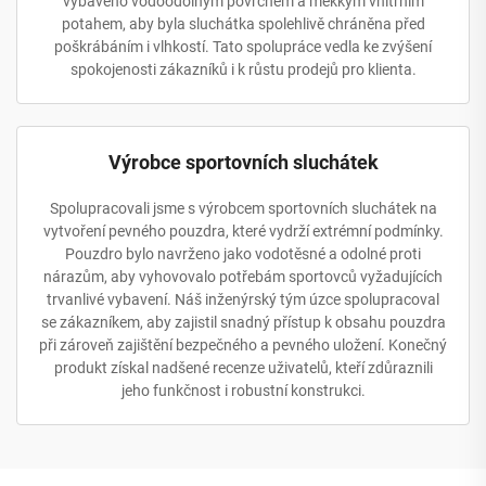
vybaveno vodoodolným povrchem a měkkým vnitřním
potahem, aby byla sluchátka spolehlivě chráněna před
poškrábáním i vlhkostí. Tato spolupráce vedla ke zvýšení
spokojenosti zákazníků i k růstu prodejů pro klienta.
Výrobce sportovních sluchátek
Spolupracovali jsme s výrobcem sportovních sluchátek na
vytvoření pevného pouzdra, které vydrží extrémní podmínky.
Pouzdro bylo navrženo jako vodotěsné a odolné proti
nárazům, aby vyhovovalo potřebám sportovců vyžadujících
trvanlivé vybavení. Náš inženýrský tým úzce spolupracoval
se zákazníkem, aby zajistil snadný přístup k obsahu pouzdra
při zároveň zajištění bezpečného a pevného uložení. Konečný
produkt získal nadšené recenze uživatelů, kteří zdůraznili
jeho funkčnost i robustní konstrukci.