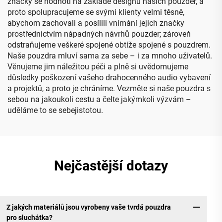
značky se hodnotí na základě designu našich pouzder, a
proto spolupracujeme se svými klienty velmi těsně,
abychom zachovali a posílili vnímání jejich značky
prostřednictvím nápadných návrhů pouzder; zároveň
odstraňujeme veškeré spojené obtíže spojené s pouzdrem.
Naše pouzdra mluví sama za sebe – i za mnoho uživatelů.
Věnujeme jim náležitou péči a plně si uvědomujeme
důsledky poškození vašeho drahocenného audio vybavení
a projektů, a proto je chráníme. Vezměte si naše pouzdra s
sebou na jakoukoli cestu a čelte jakýmkoli výzvám –
uděláme to se sebejistotou.
Nejčastější dotazy
Z jakých materiálů jsou vyrobeny vaše tvrdá pouzdra
pro sluchátka?