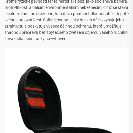
Kromě fyzické pevnosti tento materiál slouží jako spolehlivá bariéra
proti vlhkosti a dalším environmentálním nebezpečím, čímž se stává
ideální volbou pro každého, kdo dává přednost dlouhodobé integritě
svého audiozařízení. Sofistikovaný, lehký design dále zvyšuje jeho
atraktivitu a poskytuje vysoce účinnou ochranu, která umožňuje
snadnou přepravu bez zbytečného zvětšení objemu vašeho ručního
zavazadla nebo tašky na vybavení.