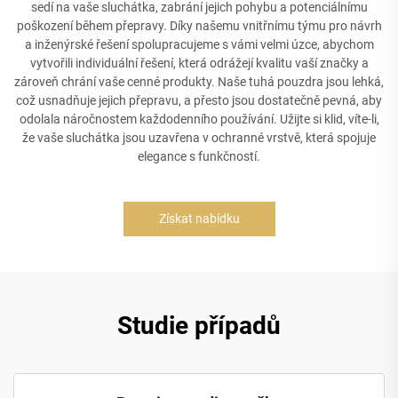
sedí na vaše sluchátka, zabrání jejich pohybu a potenciálnímu
poškození během přepravy. Díky našemu vnitřnímu týmu pro návrh
a inženýrské řešení spolupracujeme s vámi velmi úzce, abychom
vytvořili individuální řešení, která odrážejí kvalitu vaší značky a
zároveň chrání vaše cenné produkty. Naše tuhá pouzdra jsou lehká,
což usnadňuje jejich přepravu, a přesto jsou dostatečně pevná, aby
odolala náročnostem každodenního používání. Užijte si klid, víte-li,
že vaše sluchátka jsou uzavřena v ochranné vrstvě, která spojuje
elegance s funkčností.
Získat nabídku
Studie případů