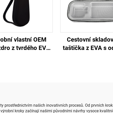
obní vlastní OEM
Cestovní sklado
dro z tvrdého EVA
taštička z EVA s od
riálu, vodotěsné a
přepravní formo
lné, pro přepravu
pouzdro z EVA, dle
y, houslí, ukulele a
zákazníka
lších hudebních
ástrojů se zipem
ity prostřednictvím našich inovativních procesů. Od prvních kro
ýrobní kroky začínají našimi původními návrhy vysoce kvalitních