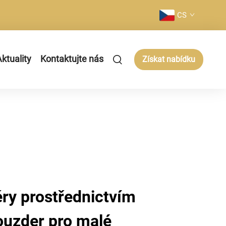
CS
ktuality
Kontaktujte nás
Získat nabídku
ěry prostřednictvím
ouzder pro malé