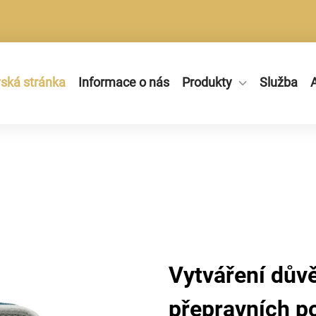
ká stránka
Informace o nás
Produkty
Služba
A
Vytváření dův
přepravních p