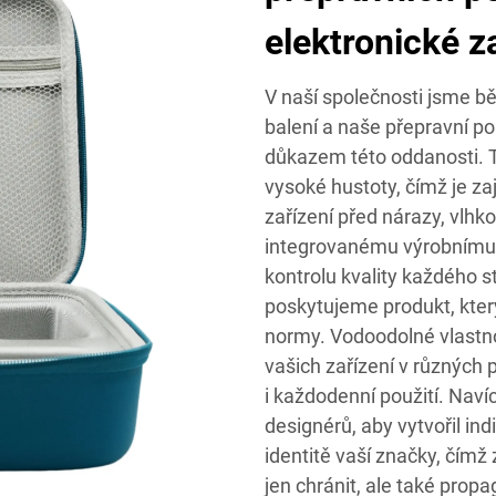
elektronické z
V naší společnosti jsme b
balení a naše přepravní po
důkazem této oddanosti. T
vysoké hustoty, čímž je za
zařízení před nárazy, vlh
integrovanému výrobnímu 
kontrolu kvality každého 
poskytujeme produkt, kter
normy. Vodoodolné vlastno
vašich zařízení v různých p
i každodenní použití. Naví
designérů, aby vytvořil in
identitě vaší značky, čímž
jen chránit, ale také prop