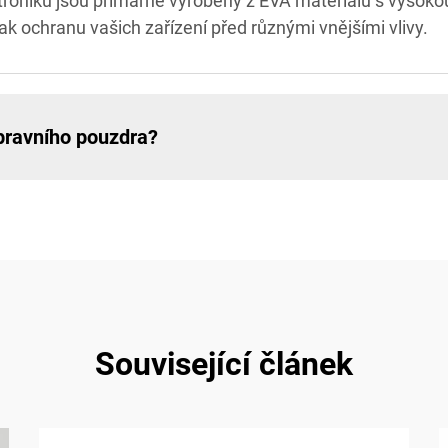
roniku jsou primárně vyrobeny z EVA materiálu s vysokou 
tak ochranu vašich zařízení před různými vnějšími vlivy.
pravního pouzdra?
Související článek