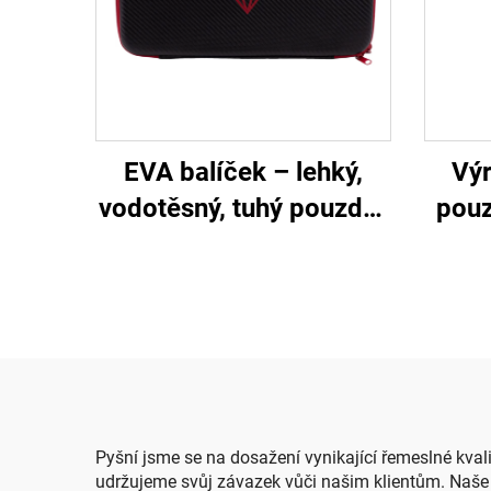
EVA balíček – lehký,
Výr
vodotěsný, tuhý pouzdro
pouz
pro elektronickou
mate
klávesnici s možností
odo
individuálního nastavení
kytar
– odolné proti otřesům,
da
trvanlivé, černé, vhodné
n
pro kempování a
cestování
Pyšní jsme se na dosažení vynikající řemeslné kval
udržujeme svůj závazek vůči našim klientům. Naše v