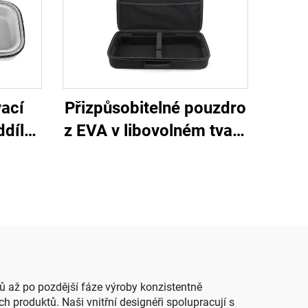
vací
Přizpůsobitelné pouzdro
díly,
z EVA v libovolném tvaru
vané
a rozměru s logem,
 přání
přenosné taštičky a
pouzdra z EVA
ků až po pozdější fáze výroby konzistentně
 produktů. Naši vnitřní designéři spolupracují s