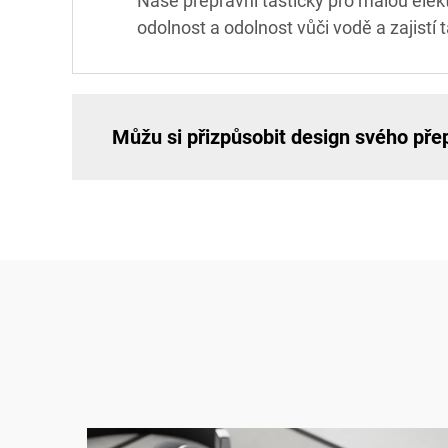
Naše přepravní taštičky pro malou elekt
odolnost a odolnost vůči vodě a zajistí 
Můžu si přizpůsobit design svého pře