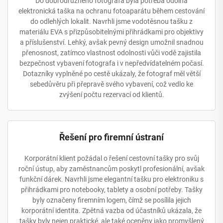
Do dobrodružného fotografa byla potřeba odolná
elektronická taška na ochranu fotoaparátu během cestování
do odlehlých lokalit. Navrhli jsme vodotěsnou tašku z
materiálu EVA s přizpůsobitelnými přihrádkami pro objektivy
a příslušenství. Lehký, avšak pevný design umožnil snadnou
přenosnost, zatímco vlastnost odolnosti vůči vodě zajistila
bezpečnost vybavení fotografa i v nepředvídatelném počasí.
Dotazníky vyplněné po cestě ukázaly, že fotograf měl větší
sebedůvěru při přepravě svého vybavení, což vedlo ke
zvýšení počtu rezervací od klientů.
Řešení pro firemní ústraní
Korporátní klient požádal o řešení cestovní tašky pro svůj
roční ústup, aby zaměstnancům poskytl profesionální, avšak
funkční dárek. Navrhli jsme elegantní tašku pro elektroniku s
přihrádkami pro notebooky, tablety a osobní potřeby. Tašky
byly označeny firemním logem, čímž se posílila jejich
korporátní identita. Zpětná vazba od účastníků ukázala, že
tašky byly nejen praktické, ale také oceněny jako promyšlený