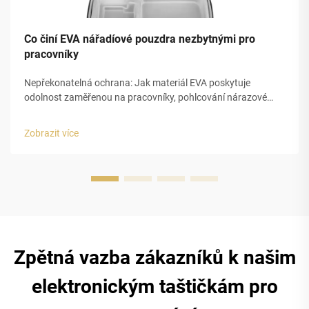
Co činí EVA nářadíové pouzdra nezbytnými pro
pracovníky
Nepřekonatelná ochrana: Jak materiál EVA poskytuje
odolnost zaměřenou na pracovníky, pohlcování nárazové
energie a odolnost proti nárazu v prostředích s vysokým
rizikem. Pěna EVA mění způsob, jakým chráníme nářadí, díky
Zobrazit více
své uzavřené buňkové struktuře, která pohlcuje nárazovou
energii ...
Zpětná vazba zákazníků k našim
elektronickým taštičkám pro