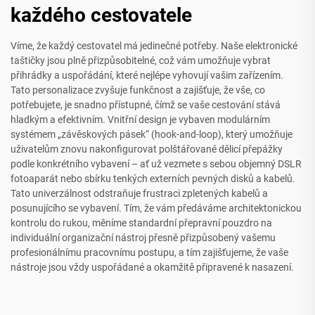
každého cestovatele
Víme, že každý cestovatel má jedinečné potřeby. Naše elektronické
taštičky jsou plně přizpůsobitelné, což vám umožňuje vybrat
přihrádky a uspořádání, které nejlépe vyhovují vašim zařízením.
Tato personalizace zvyšuje funkčnost a zajišťuje, že vše, co
potřebujete, je snadno přístupné, čímž se vaše cestování stává
hladkým a efektivním. Vnitřní design je vybaven modulárním
systémem „závěskových pásek“ (hook-and-loop), který umožňuje
uživatelům znovu nakonfigurovat polštářované dělicí přepážky
podle konkrétního vybavení – ať už vezmete s sebou objemný DSLR
fotoaparát nebo sbírku tenkých externích pevných disků a kabelů.
Tato univerzálnost odstraňuje frustraci zpletených kabelů a
posunujícího se vybavení. Tím, že vám předáváme architektonickou
kontrolu do rukou, měníme standardní přepravní pouzdro na
individuální organizační nástroj přesně přizpůsobený vašemu
profesionálnímu pracovnímu postupu, a tím zajišťujeme, že vaše
nástroje jsou vždy uspořádané a okamžitě připravené k nasazení.