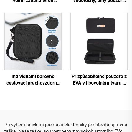
velmi žádané tvrdé
vodotěsný, tuhý pouzdro
přepravní pouzdro z EVA
pro elektronickou
materiálu, cestovatelské
klávesnici s možností
pouzdro z EVA materiálu
individuálního nastavení –
odolné proti otřesům,
trvanlivé, černé, vhodné
pro kempování a cestování
Individuální barevné
Přizpůsobitelné pouzdro z
cestovací prachovzdorné
EVA v libovolném tvaru a
tvrdé pouzdro na make-up
rozměru s logem,
se zipem, tvrdé
přenosné taštičky a
kosmetické taštičky a
pouzdra z EVA
pouzdra z materiálu EVA s
individuálním logem
Při výběru tašek na přepravu elektroniky je důležitá správná
taška. Naše tašky jsou vyrobeny z vysokohustotního EVA