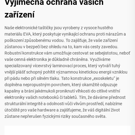
Výjimečná ochrana vašich
zařízení
Naše elektronické taštičky jsou vyrobeny z vysoce hustého
materiálu EVA, který poskytuje vynikající ochranu proti nárazům a
poškození způsobenému vodou. To zajišťuje, že vaše zařízení
zůstanou v bezpečí bez ohledu na to, kam vás cesty zavedou.
Robustní konstrukce vám umožňuje cestovat se sebejistotou, neboť
vaše cenná elektronika je důkladně chráněna. Využíváme
specializovaný vícevrstvý laminovací proces, který vytváří tuhý
vnější plášť schopný pohltit významnou kinetickou energii vzniklou
při pádu nebo při silném tlaku. Tato konstrukce „exoskeletu“ je
doplněna nepropustným povrchem, který okamžitě odpuzuje
kapaliny a brání jakémukoli proniknutí vlhkosti do citlivé vnitřní
elektroniky vašich notebooků či tabletů. Tím, že dáváme přednost
strukturální integritě a odolnosti vůči vlivům prostředí, nabízíme
útočiště pro vaše hardware a zajišťujeme, že váš digitální život
zůstane nepřerušen fyzickými riziky současného světa.