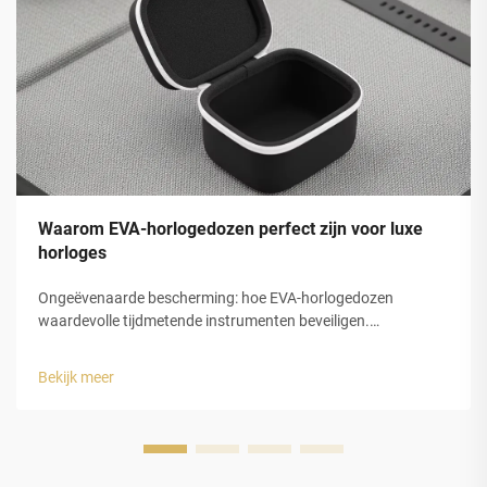
Waarom EVA-horlogedozen perfect zijn voor luxe
horloges
Ongeëvenaarde bescherming: hoe EVA-horlogedozen
waardevolle tijdmetende instrumenten beveiligen.
Schokabsorptie en structurele integriteit van gesloten-cel
EVA-schuim. De gesloten-celstructuur van
Bekijk meer
ethyleenvinylacetaat (EVA)-schuim biedt luxe horlogedozen
uitstekende bescherming...