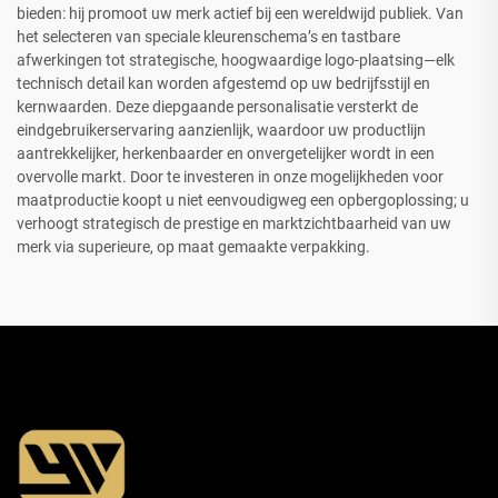
bieden: hij promoot uw merk actief bij een wereldwijd publiek. Van
het selecteren van speciale kleurenschema’s en tastbare
afwerkingen tot strategische, hoogwaardige logo-plaatsing—elk
technisch detail kan worden afgestemd op uw bedrijfsstijl en
kernwaarden. Deze diepgaande personalisatie versterkt de
eindgebruikerservaring aanzienlijk, waardoor uw productlijn
aantrekkelijker, herkenbaarder en onvergetelijker wordt in een
overvolle markt. Door te investeren in onze mogelijkheden voor
maatproductie koopt u niet eenvoudigweg een opbergoplossing; u
verhoogt strategisch de prestige en marktzichtbaarheid van uw
merk via superieure, op maat gemaakte verpakking.