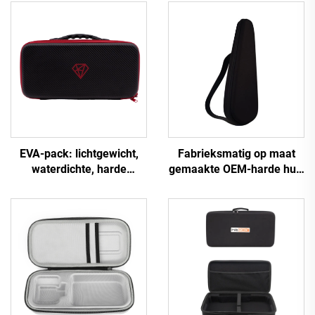
EVA-pack: lichtgewicht,
Fabrieksmatig op maat
waterdichte, harde
gemaakte OEM-harde huls
behuizing voor
van EVA, waterdicht en
elektronische
duurzaam, transportcase
toetsenborden –
voor gitaar, viool en
trillingsbestendig,
ukulele met rits
duurzaam, zwart, geschikt
voor kampeertochten en
reizen