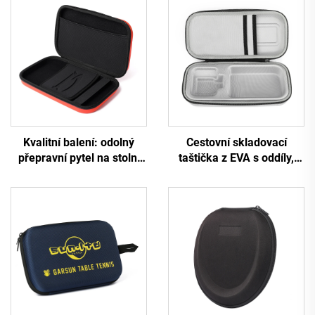
Kvalitní balení: odolný
Cestovní skladovací
přepravní pytel na stolní
taštička z EVA s oddíly,
tenis, vyložená taštička,
přepravní formované
individuální taštička na
pouzdro z EVA, dle přání
tenisovou raketu
zákazníka