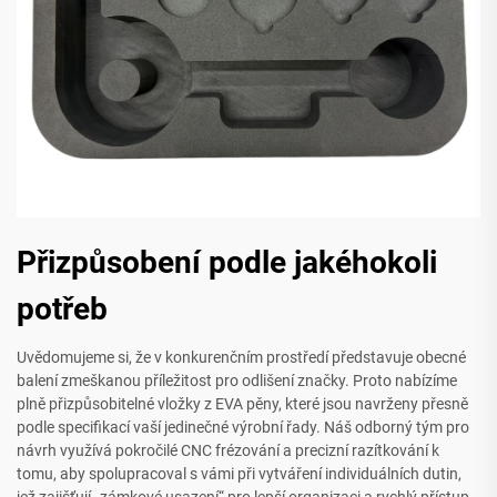
Přizpůsobení podle jakéhokoli
potřeb
Uvědomujeme si, že v konkurenčním prostředí představuje obecné
balení zmeškanou příležitost pro odlišení značky. Proto nabízíme
plně přizpůsobitelné vložky z EVA pěny, které jsou navrženy přesně
podle specifikací vaší jedinečné výrobní řady. Náš odborný tým pro
návrh využívá pokročilé CNC frézování a precizní razítkování k
tomu, aby spolupracoval s vámi při vytváření individuálních dutin,
jež zajišťují „zámkové usazení“ pro lepší organizaci a rychlý přístup.