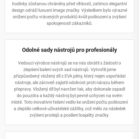
hodinky zůstanou chráněny před vlhkostí, zatímco elegantní
design odráží luxusní image značky. Výsledkem bylo výrazné
snížení počtu vrácených produktů kvůli poškození a zvýšení
spokojenosti zákazníků.
Odolné sady nástrojů pro profesionály
Vedoucí výrobce nástrojů se na nás obrátil s žádostí o
zlepšení balení svých sad nástrojů. Vytvořili jsme
přizpůsobený vložený díl z EVA pěny, který nejen uspořádal
nástroje, ale zároveň zajistil odolnost proti nárazu během
přepravy. Vložený díl byl navržen tak, aby dokonale zapadl
do pouzdra a každý nástroj byl pevně uchycen na svém
místě. Toto inovativní řešení vedlo ke snížení počtu poškození
a zlepšilo celkové uživatelské zážitky, což mělo za následek
zvýšení prodejů a posílení loajality značky.