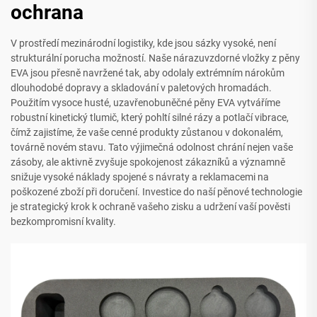
ochrana
V prostředí mezinárodní logistiky, kde jsou sázky vysoké, není
strukturální porucha možností. Naše nárazuvzdorné vložky z pěny
EVA jsou přesně navržené tak, aby odolaly extrémním nárokům
dlouhodobé dopravy a skladování v paletových hromadách.
Použitím vysoce husté, uzavřenobuněčné pěny EVA vytváříme
robustní kinetický tlumič, který pohltí silné rázy a potlačí vibrace,
čímž zajistíme, že vaše cenné produkty zůstanou v dokonalém,
továrně novém stavu. Tato výjimečná odolnost chrání nejen vaše
zásoby, ale aktivně zvyšuje spokojenost zákazníků a významně
snižuje vysoké náklady spojené s návraty a reklamacemi na
poškozené zboží při doručení. Investice do naší pěnové technologie
je strategický krok k ochraně vašeho zisku a udržení vaší pověsti
bezkompromisní kvality.