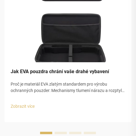
Jak EVA pouzdra chrání vaše drahé vybavení
Proč je materiál EVA zlatým standardem pro výrobu
ochranných pouzder: Mechanismy tlumení nárazu a rozptylu
energie v pěně EVA. Pěna EVA, také známá jako ethylen-
vinylacetát, nabízí vynikající ochranu proti nárazům díky své
Zobrazit více
speciální uzavřené...