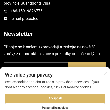
provincie Guangdong, Čína.
+86-15919826776
[email protected]
Newsletter
Připojte se k našemu zpravodaji a získejte nejnovější
zprávy z oboru, aktualizace a poznatky od našeho týmu.
Odeslat
We value your privacy
We use cookies and similar tools to provide our services. If you
don't want to accept all cookies, click Personalize cookies.
Accept all
Všechna práva vyhrazena © 2025 společností Huizhou EVA Bag
Co., Ltd. -
Zásady ochrany soukromí
Personalize cookies