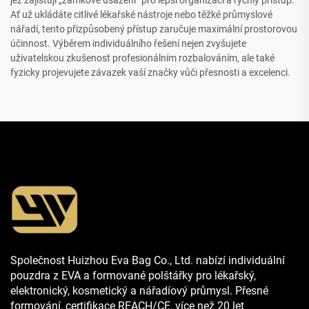
Ať už ukládáte citlivé lékařské nástroje nebo těžké průmyslové
nářadí, tento přizpůsobený přístup zaručuje maximální prostorovou
účinnost. Výběrem individuálního řešení nejen zvyšujete
uživatelskou zkušenost profesionálním rozbalováním, ale také
fyzicky projevujete závazek vaší značky vůči přesnosti a excelenci.
Společnost Huizhou Eva Bag Co., Ltd. nabízí individuální
pouzdra z EVA a formované polštářky pro lékařský,
elektronický, kosmetický a nářadíový průmysl. Přesné
formování, certifikace REACH/CE, více než 20 let