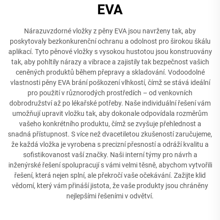
EVA
Nárazuvzdorné vložky z pěny EVA jsou navrženy tak, aby
poskytovaly bezkonkurenční ochranu a odolnost pro širokou škálu
aplikací. Tyto pěnové vložky s vysokou hustotou jsou konstruovány
tak, aby pohltily nárazy a vibrace a zajistily tak bezpečnost vašich
ceněných produktů během přepravy a skladování. Vodoodolné
vlastnosti pěny EVA brání poškození vlhkostí, čímž se stává ideální
pro použití v různorodých prostředích – od venkovních
dobrodružství až po lékařské potřeby. Naše individuální řešení vám
umožňují upravit vložku tak, aby dokonale odpovídala rozměrům
vašeho konkrétního produktu, čímž se zvyšuje přehlednost a
snadná přístupnost. S více než dvacetiletou zkušeností zaručujeme,
že každá vložka je vyrobena s precizní přesností a odráží kvalitu a
sofistikovanost vaší značky. Naši interní týmy pro návrh a
inženýrské řešení spolupracují s vámi velmi těsně, abychom vytvořili
řešení, která nejen splní, ale překročí vaše očekávání. Zažijte klid
vědomí, který vám přináší jistota, že vaše produkty jsou chráněny
nejlepšími řešeními v odvětví.