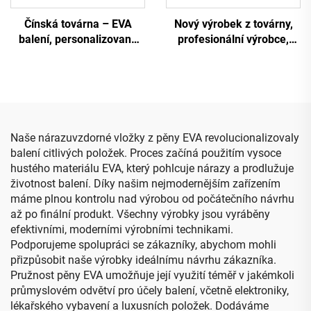
Čínská továrna – EVA
Nový výrobek z továrny,
balení, personalizované
profesionální výrobce,
individuální lehké a odolné
chráněný přepravní kufřík
tvrdé EVA černé přepravní
z EVA pro sluchátka, černá
pouzdro na stolní tenis s
pevná cestovní úložná
uzávěrem na zip
taštička se zipem
Naše nárazuvzdorné vložky z pěny EVA revolucionalizovaly
balení citlivých položek. Proces začíná použitím vysoce
hustého materiálu EVA, který pohlcuje nárazy a prodlužuje
životnost balení. Díky našim nejmodernějším zařízením
máme plnou kontrolu nad výrobou od počátečního návrhu
až po finální produkt. Všechny výrobky jsou vyráběny
efektivními, moderními výrobními technikami.
Podporujeme spolupráci se zákazníky, abychom mohli
přizpůsobit naše výrobky ideálnímu návrhu zákazníka.
Pružnost pěny EVA umožňuje její využití téměř v jakémkoli
průmyslovém odvětví pro účely balení, včetně elektroniky,
lékařského vybavení a luxusních položek. Dodáváme