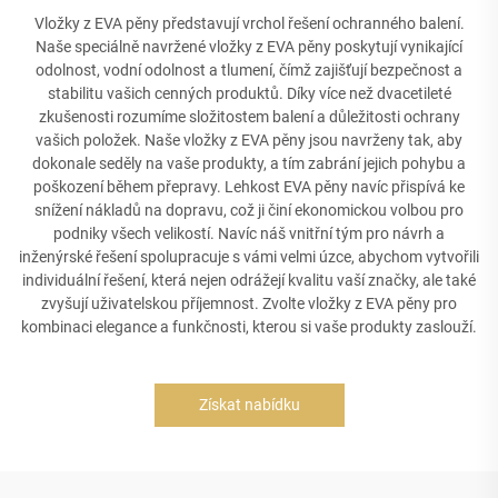
Vložky z EVA pěny představují vrchol řešení ochranného balení.
Naše speciálně navržené vložky z EVA pěny poskytují vynikající
odolnost, vodní odolnost a tlumení, čímž zajišťují bezpečnost a
stabilitu vašich cenných produktů. Díky více než dvacetileté
zkušenosti rozumíme složitostem balení a důležitosti ochrany
vašich položek. Naše vložky z EVA pěny jsou navrženy tak, aby
dokonale seděly na vaše produkty, a tím zabrání jejich pohybu a
poškození během přepravy. Lehkost EVA pěny navíc přispívá ke
snížení nákladů na dopravu, což ji činí ekonomickou volbou pro
podniky všech velikostí. Navíc náš vnitřní tým pro návrh a
inženýrské řešení spolupracuje s vámi velmi úzce, abychom vytvořili
individuální řešení, která nejen odrážejí kvalitu vaší značky, ale také
zvyšují uživatelskou příjemnost. Zvolte vložky z EVA pěny pro
kombinaci elegance a funkčnosti, kterou si vaše produkty zaslouží.
Získat nabídku