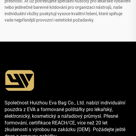
přesnosti. Ať už potřebujete speciální hustoty pro lékařské vybavení
nebo jedinečné barevné kódování pro organizaci nástrojů, naše
individuální vložky poskytují vysoce kvalitní řešení, které splňuje
vaše nejpřísnější provozní i estetické požadavky.
Společnost Huizhou Eva Bag Co., Ltd. nabízí individuální
pouzdra z EVA a formované polštářky pro lékařský,
elektronický, kosmetický a nářadíový průmysl. Přesné
formování, certifikace REACH/CE, více než 20 let
zkušeností s výrobou na zakázku (OEM). Požádejte ještě