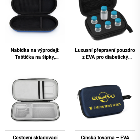
Nabídka na výprodeji:
Luxusní přepravní pouzdro
Taštička na šipky,
z EVA pro diabetický
individuální taštička na
inzulín a peptidy – držák
šipky z EVA, cestovní
na lahvičky o objemu 10
přepravní taštička z EVA
ml, plně ochranný,
se zipem
cestovně připravený
chladicí komplet pro
inzulín
Cestovní skladovací
Čínská továrna – EVA