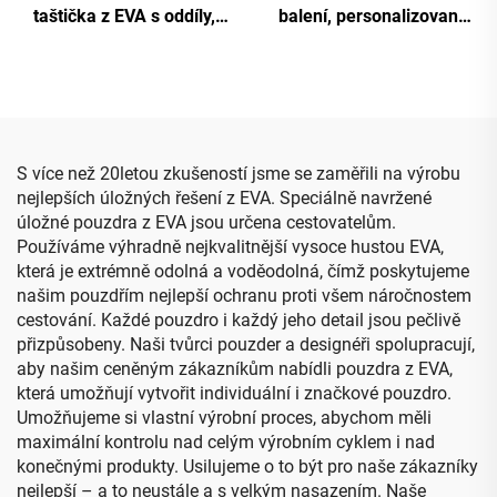
taštička z EVA s oddíly,
balení, personalizované
přepravní formované
individuální lehké a odolné
pouzdro z EVA, dle přání
tvrdé EVA černé přepravní
zákazníka
pouzdro na stolní tenis s
uzávěrem na zip
S více než 20letou zkušeností jsme se zaměřili na výrobu
nejlepších úložných řešení z EVA. Speciálně navržené
úložné pouzdra z EVA jsou určena cestovatelům.
Používáme výhradně nejkvalitnější vysoce hustou EVA,
která je extrémně odolná a voděodolná, čímž poskytujeme
našim pouzdřím nejlepší ochranu proti všem náročnostem
cestování. Každé pouzdro i každý jeho detail jsou pečlivě
přizpůsobeny. Naši tvůrci pouzder a designéři spolupracují,
aby našim ceněným zákazníkům nabídli pouzdra z EVA,
která umožňují vytvořit individuální i značkové pouzdro.
Umožňujeme si vlastní výrobní proces, abychom měli
maximální kontrolu nad celým výrobním cyklem i nad
konečnými produkty. Usilujeme o to být pro naše zákazníky
nejlepší – a to neustále a s velkým nasazením. Naše