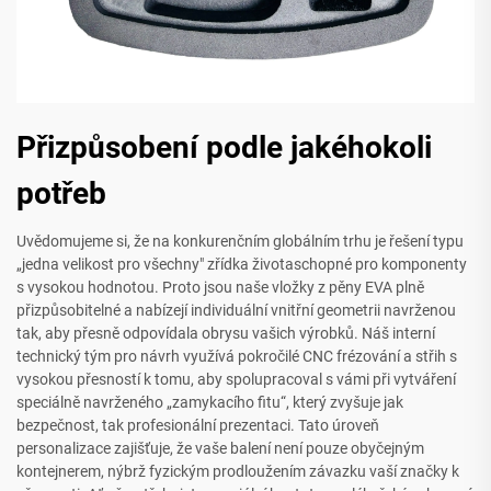
Přizpůsobení podle jakéhokoli
potřeb
Uvědomujeme si, že na konkurenčním globálním trhu je řešení typu
„jedna velikost pro všechny" zřídka životaschopné pro komponenty
s vysokou hodnotou. Proto jsou naše vložky z pěny EVA plně
přizpůsobitelné a nabízejí individuální vnitřní geometrii navrženou
tak, aby přesně odpovídala obrysu vašich výrobků. Náš interní
technický tým pro návrh využívá pokročilé CNC frézování a střih s
vysokou přesností k tomu, aby spolupracoval s vámi při vytváření
speciálně navrženého „zamykacího fitu“, který zvyšuje jak
bezpečnost, tak profesionální prezentaci. Tato úroveň
personalizace zajišťuje, že vaše balení není pouze obyčejným
kontejnerem, nýbrž fyzickým prodloužením závazku vaší značky k