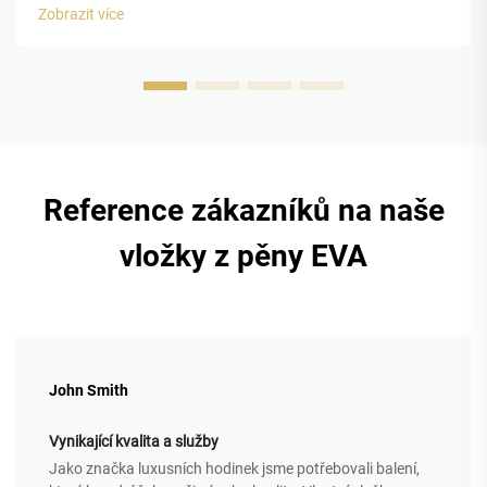
buňkou. Uzavřená buněčná struktura pěny z
Zobrazit více
ethylenvinylacetátu (EVA) poskytuje pouzdřím na luxusní
hodinky vynikající ochranu...
Reference zákazníků na naše
vložky z pěny EVA
John Smith
Vynikající kvalita a služby
Jako značka luxusních hodinek jsme potřebovali balení,