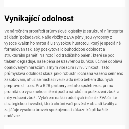
Vynikající odolnost
Ve náročném prostředí průmyslové logistiky je strukturální integrita
základní požadavek. Naše vložky z EVA pěny jsou vyrobeny z
vysoce kvalitního materiálu s vysokou hustotou, který je speciálně
formulován tak, aby poskytoval dlouhodobou odolnost a
strukturální paměť. Na rozdíl od tradičního balení, které se pod
tlakem degraduje, naše pěna se uzavřenou buňkou účinně odolává
opakovaným nárazům, silným vibracím i vlivu vlhkosti. Tato
průmyslová odolnost slouží jako robustní ochrana vašeho cenného
zásobování, ať už se nachází ve skladu nebo během dlouhých
přepravních tras. Pro B2B partnery se tato spolehlivost přímo
promítá do výrazného snížení počtu nároků na poškození zboží a
míry vrácení zboží. Výběrem našich odolných řešení z EVA činíte
strategickou investici, která chrání vaši pověst v oblasti kvality a
zajišťuje vysokou úroveň spokojenosti zákazníků při každé
dodávce.