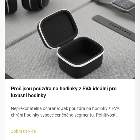
Proč jsou pouzdra na hodinky z EVA ideální pro
luxusní hodinky
Nepřekonatelná ochrana: Jak pouzdra na hodinky z EVA
chrání hodinky vysoce ceněného segmentu. Pohltivost
nárazů a strukturální integrita pěny EVA s uzavřenou
buňkou. Uzavřená buněčná struktura pěny z
Zobrazit více
ethylenvinylacetátu (EVA) poskytuje pouzdřím na luxusní