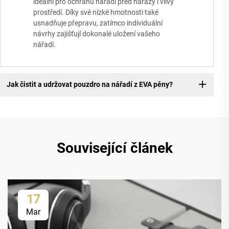
ideální pro ochranu nářadí před nárazy i vlivy
prostředí. Díky své nízké hmotnosti také
usnadňuje přepravu, zatímco individuální
návrhy zajišťují dokonalé uložení vašeho
nářadí.
Jak čistit a udržovat pouzdro na nářadí z EVA pěny?
Související článek
17
Mar