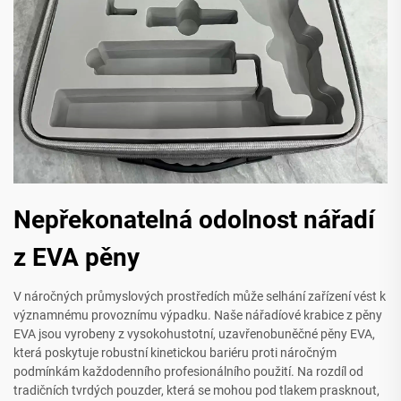
Nepřekonatelná odolnost nářadí
z EVA pěny
V náročných průmyslových prostředích může selhání zařízení vést k
významnému provoznímu výpadku. Naše nářadíové krabice z pěny
EVA jsou vyrobeny z vysokohustotní, uzavřenobuněčné pěny EVA,
která poskytuje robustní kinetickou bariéru proti náročným
podmínkám každodenního profesionálního použití. Na rozdíl od
tradičních tvrdých pouzder, která se mohou pod tlakem prasknout,