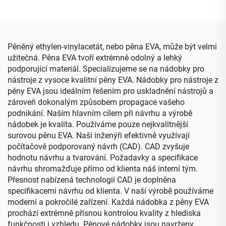
tužky, rozšiřitelné
up s vložkou z pěny
kancelářské potřeby v
pouzdře
Pěněný ethylen-vinylacetát, nebo pěna EVA, může být velmi
užitečná. Pěna EVA tvoří extrémně odolný a lehký
podporující materiál. Specializujeme se na nádobky pro
nástroje z vysoce kvalitní pěny EVA. Nádobky pro nástroje z
pěny EVA jsou ideálním řešením pro uskladnění nástrojů a
zároveň dokonalým způsobem propagace vašeho
podnikání. Naším hlavním cílem při návrhu a výrobě
nádobek je kvalita. Používáme pouze nejkvalitnější
surovou pěnu EVA. Naši inženýři efektivně využívají
počítačově podporovaný návrh (CAD). CAD zvyšuje
hodnotu návrhu a tvarování. Požadavky a specifikace
návrhu shromažďuje přímo od klienta náš interní tým.
Přesnost nabízená technologií CAD je doplněna
specifikacemi návrhu od klienta. V naší výrobě používáme
moderní a pokročilé zařízení. Každá nádobka z pěny EVA
prochází extrémně přísnou kontrolou kvality z hlediska
funkčnosti i vzhledu. Pěnové nádobky jsou navrženy