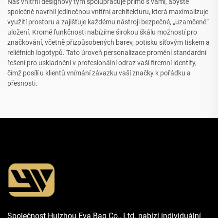
Náš vnitřní designový tým spolupracuje přímo s vámi, abyste
společně navrhli jedinečnou vnitřní architekturu, která maximalizuje
využití prostoru a zajišťuje každému nástroji bezpečné, „uzamčené“
uložení. Kromě funkčnosti nabízíme širokou škálu možností pro
značkování, včetně přizpůsobených barev, potisku síťovým tiskem a
reliéfních logotypů. Tato úroveň personalizace promění standardní
řešení pro uskladnění v profesionální odraz vaší firemní identity,
čímž posílí u klientů vnímání závazku vaší značky k pořádku a
přesnosti.
Společnost Huizhou Eva Bag Co., Ltd. nabízí individuální