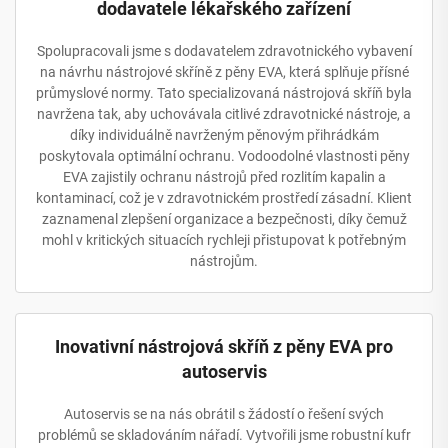
dodavatele lékařského zařízení
Spolupracovali jsme s dodavatelem zdravotnického vybavení
na návrhu nástrojové skříně z pěny EVA, která splňuje přísné
průmyslové normy. Tato specializovaná nástrojová skříň byla
navržena tak, aby uchovávala citlivé zdravotnické nástroje, a
díky individuálně navrženým pěnovým přihrádkám
poskytovala optimální ochranu. Vodoodolné vlastnosti pěny
EVA zajistily ochranu nástrojů před rozlitím kapalin a
kontaminací, což je v zdravotnickém prostředí zásadní. Klient
zaznamenal zlepšení organizace a bezpečnosti, díky čemuž
mohl v kritických situacích rychleji přistupovat k potřebným
nástrojům.
Inovativní nástrojová skříň z pěny EVA pro
autoservis
Autoservis se na nás obrátil s žádostí o řešení svých
problémů se skladováním nářadí. Vytvořili jsme robustní kufr