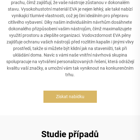
prachu, čímž zajišťují, že vaše nástroje zůstanou v dokonalém
stavu. Vysokohustotní materiál EVA je nejen lehký, ale také nabízí
vynikající tlumivé vlastnosti, což jej činí ideálním pro přepravu
citlivého vybavení. Díky našim individuálním návrhům dosáhnete
dokonalého přizpůsobení vašim nástrojům, čímž maximalizujete
využití prostoru a zlepšíte organizaci. Vodovzdornost EVA pěny
zajišťuje ochranu vašich nástrojů před rozlitím kapalin i jinými vlivy
prostředí, takže si můžete být klidní jak na staveništi, tak při
ukládání doma. Navíc s vámi naše vnitřní návrhová skupina
spolupracuje na vytváření personalizovaných řešení, která odrážejí
kvalitu vaší značky, a umožní vám tak vyniknout na konkurenčním
trhu.
Získat nabídku
Studie případů