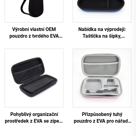
Výrobní vlastní OEM
Nabídka na výprodeji:
pouzdro z tvrdého EVA
Taštička na šipky,
materiálu, vodotěsné a
individuální taštička na
odolné, pro přepravu
šipky z EVA, cestovní
kytary, houslí, ukulele a
přepravní taštička z EVA
dalších hudebních nástrojů
se zipem
se zipem
Pohyblivý organizační
Přizpůsobený tuhý
prostředek z EVA se zipem
pouzdro z EVA pro nářadí,
pro kancelářské potřeby,
cestovací přepravní a
velká kapacita, taštička na
úložné pouzdro pro make-