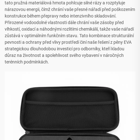
tato pružná materiálová hmota pohlcuje silné rázy a rozptyluje
nárazovou energii, čímž chrání vaše přesné nářadí před poškozením
konstrukce během přepravy nebo intenzivního skladování.
Přirozené vodoodolné vlastnosti dále chrání vaše zásoby před
vlhkostí, oxidací a náhodnými rozlitími chemikálií, takže vaše nářadí
zůstává v optimálním funkčním stavu. Tato kombinace strukturální
pevnosti a ochrany před vlivy prostředí činí naše řešení z pěny EVA
strategickou dlouhodobou investicí pro odborníky, kteří kladou
důraz na životnost a spolehlivost svého vybavení v náročných
terénních podmínkách.