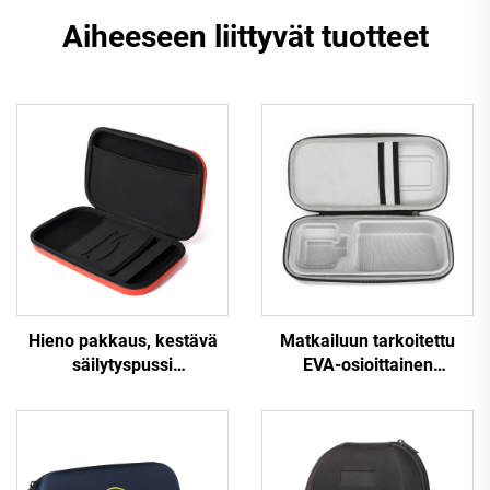
Aiheeseen liittyvät tuotteet
Hieno pakkaus, kestävä
Matkailuun tarkoitettu
säilytyspussi
EVA-osioittainen
pöytätennispalloille,
varastointipussi,
pehmustettu kantolaukku,
kuljetettava EVA-muovattu
räätälöity tennismailapussi
kansi, teollisuusmallinen
tuote