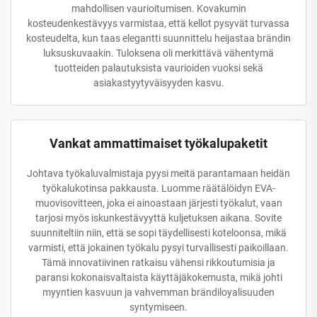
mahdollisen vaurioitumisen. Kovakumin
kosteudenkestävyys varmistaa, että kellot pysyvät turvassa
kosteudelta, kun taas elegantti suunnittelu heijastaa brändin
luksuskuvaakin. Tuloksena oli merkittävä vähentymä
tuotteiden palautuksista vaurioiden vuoksi sekä
asiakastyytyväisyyden kasvu.
Vankat ammattimaiset työkalupaketit
Johtava työkaluvalmistaja pyysi meitä parantamaan heidän
työkalukotinsa pakkausta. Luomme räätälöidyn EVA-
muovisovitteen, joka ei ainoastaan järjesti työkalut, vaan
tarjosi myös iskunkestävyyttä kuljetuksen aikana. Sovite
suunniteltiin niin, että se sopi täydellisesti koteloonsa, mikä
varmisti, että jokainen työkalu pysyi turvallisesti paikoillaan.
Tämä innovatiivinen ratkaisu vähensi rikkoutumisia ja
paransi kokonaisvaltaista käyttäjäkokemusta, mikä johti
myyntien kasvuun ja vahvemman brändiloyalisuuden
syntymiseen.