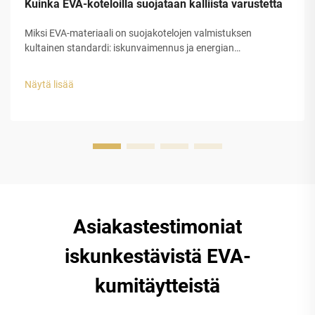
Kuinka EVA-koteloilla suojataan kalliista varustetta
Miksi EVA-materiaali on suojakotelojen valmistuksen
kultainen standardi: iskunvaimennus ja energian
hajottaminen EVA-kumissa. EVA-kumi, jota kutsutaan myös
etyleeni-vinyyliasetaatiksi, tarjoaa erinomaista iskunsuojaa
Näytä lisää
sen erityisen suljetun...
Asiakastestimoniat
iskunkestävistä EVA-
kumitäytteistä