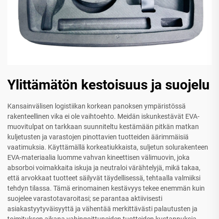
Ylittämätön kestoisuus ja suojelu
Kansainvälisen logistiikan korkean panoksen ympäristössä
rakenteellinen vika ei ole vaihtoehto. Meidän iskunkestävät EVA-
muovitulpat on tarkkaan suunniteltu kestämään pitkän matkan
kuljetusten ja varastojen pinottavien tuotteiden äärimmäisiä
vaatimuksia. Käyttämällä korkeatiukkaista, suljetun solurakenteen
EVA-materiaalia luomme vahvan kineettisen välimuovin, joka
absorboi voimakkaita iskuja ja neutraloi värähtelyjä, mikä takaa,
että arvokkaat tuotteet säilyvät täydellisessä, tehtaalla valmiiksi
tehdyn tilassa. Tämä erinomainen kestävyys tekee enemmän kuin
suojelee varastotavaroitasi; se parantaa aktiivisesti
asiakastyytyväisyyttä ja vähentää merkittävästi palautusten ja
toimituksen aikana vahingoittuneiden tuotteiden kustannuksia.