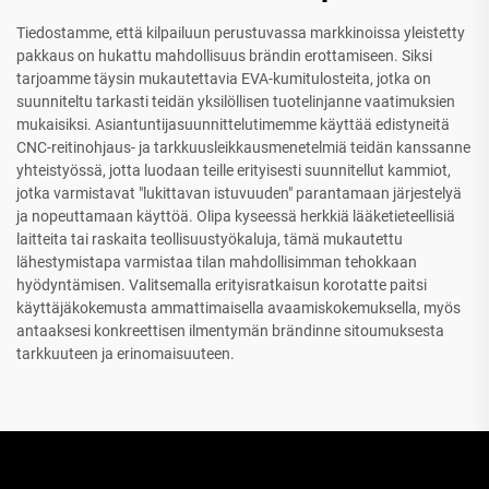
Tiedostamme, että kilpailuun perustuvassa markkinoissa yleistetty
pakkaus on hukattu mahdollisuus brändin erottamiseen. Siksi
tarjoamme täysin mukautettavia EVA-kumitulosteita, jotka on
suunniteltu tarkasti teidän yksilöllisen tuotelinjanne vaatimuksien
mukaisiksi. Asiantuntijasuunnittelutimemme käyttää edistyneitä
CNC-reitinohjaus- ja tarkkuusleikkausmenetelmiä teidän kanssanne
yhteistyössä, jotta luodaan teille erityisesti suunnitellut kammiot,
jotka varmistavat "lukittavan istuvuuden" parantamaan järjestelyä
ja nopeuttamaan käyttöä. Olipa kyseessä herkkiä lääketieteellisiä
laitteita tai raskaita teollisuustyökaluja, tämä mukautettu
lähestymistapa varmistaa tilan mahdollisimman tehokkaan
hyödyntämisen. Valitsemalla erityisratkaisun korotatte paitsi
käyttäjäkokemusta ammattimaisella avaamiskokemuksella, myös
antaaksesi konkreettisen ilmentymän brändinne sitoumuksesta
tarkkuuteen ja erinomaisuuteen.