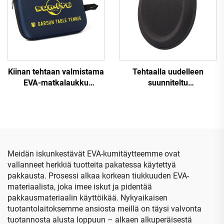
Kiinan tehtaan valmistama
Tehtaalla uudelleen
EVA-matkalaukku
suunniteltu
henkilökohtaisesti
ammattimaisen
mukautettavaksi, kevyeksi
valmistajan valmistama
ja kestäväksi
räätälöity suojakotelo
kovakantiseksi EVA-
EVA-materiaalista, musta
matkalaukuksi mustalle
kuulokkeiden
pöytätennispallopeleille,
matkakotelo,
Meidän iskunkestävät EVA-kumitäytteemme ovat
suljettava vetoketjuilla
kovakuorinen
vallanneet herkkiä tuotteita pakatessa käytettyä
säilytyslaatikko
pakkausta. Prosessi alkaa korkean tiukkuuden EVA-
vetoketjuineen
materiaalista, joka imee iskut ja pidentää
pakkausmateriaalin käyttöikää. Nykyaikaisen
tuotantolaitoksemme ansiosta meillä on täysi valvonta
tuotannosta alusta loppuun – alkaen alkuperäisestä