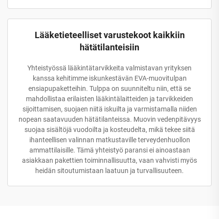
Lääketieteelliset varustekoot kaikkiin
hätätilanteisiin
Yhteistyössä lääkintätarvikkeita valmistavan yrityksen
kanssa kehitimme iskunkestävän EVA-muovitulpan
ensiapupaketteihin. Tulppa on suunniteltu niin, että se
mahdollistaa erilaisten lääkintälaitteiden ja tarvikkeiden
sijoittamisen, suojaen niitä iskuilta ja varmistamalla niiden
nopean saatavuuden hätätilanteissa. Muovin vedenpitävyys
suojaa sisältöjä vuodoilta ja kosteudelta, mikä tekee siitä
ihanteellisen valinnan matkustaville terveydenhuollon
ammattilaisille. Tämä yhteistyö paransi ei ainoastaan
asiakkaan pakettien toiminnallisuutta, vaan vahvisti myös
heidän sitoutumistaan laatuun ja turvallisuuteen.