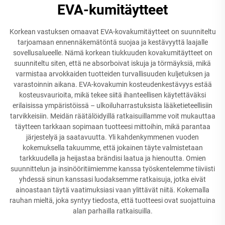
EVA-kumitäytteet
Korkean vastuksen omaavat EVA-kovakumitäytteet on suunniteltu
tarjoamaan ennennäkemätöntä suojaa ja kestävyyttä laajalle
sovellusalueelle. Nämä korkean tiukkuuden kovakumitäytteet on
suunniteltu siten, että ne absorboivat iskuja ja törmäyksiä, mikä
varmistaa arvokkaiden tuotteiden turvallisuuden kuljetuksen ja
varastoinnin aikana. EVA-kovakumin kosteudenkestävyys estää
kosteusvaurioita, mikä tekee siitä ihanteellisen käytettäväksi
erilaisissa ympäristöissä – ulkoiluharrastuksista lääketieteellisiin
tarvikkeisiin. Meidän räätälöidyillä ratkaisuillamme voit mukauttaa
täytteen tarkkaan sopimaan tuotteesi mittoihin, mikä parantaa
järjestelyä ja saatavuutta. Yli kahdenkymmenen vuoden
kokemuksella takuumme, että jokainen täyte valmistetaan
tarkkuudella ja heijastaa brändisi laatua ja hienoutta. Omien
suunnittelun ja insinööritiimiemme kanssa työskentelemme tiiviisti
yhdessä sinun kanssasi luodaksemme ratkaisuja, jotka eivät
ainoastaan täytä vaatimuksiasi vaan ylittävät niitä. Kokemalla
rauhan mieltä, joka syntyy tiedosta, että tuotteesi ovat suojattuina
alan parhailla ratkaisuilla.