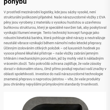
pohybu
V prostředí mezinárodní logistiky, kde jsou sázky vysoké, není
strukturální poškození přijatelné. Naše nárazuvzdorné vložky z EVA
pěny jsou vyrobeny z materiálu s vysokou hustotou a uzavřenou
buňkovou strukturou, který je speciálně navržen tak, aby poskytoval
vynikající tlumení energie. Tento technický koncept funguje jako
robustní kinetická bariéra, která pohlcuje silné nárazy a neutralizuje
neustálé vibrace vznikající během námořní nebo letecké přepravy.
Účinným izolováním citlivých položek – od luxusních hodinek po
vysoce přesné lékařské přístroje – naše vložky zabrání jemným
trhlinám i mechanickým poruchám, jež by mohly vést k nákladným
vrácením zboží. Tato pokročilá ochrana zajišťuje, že vaše zásoby
dorazí v dokonalém stavu, čímž přímo posilují reputaci vaší značky v
oblasti spolehlivosti. Investice do naší nárazuvzdorné technologie
znamená přepravu s naprostou jistotou – víte, že vaše produkty
jsou chráněny nejvyššími průmyslovými standardy trvanlivosti.