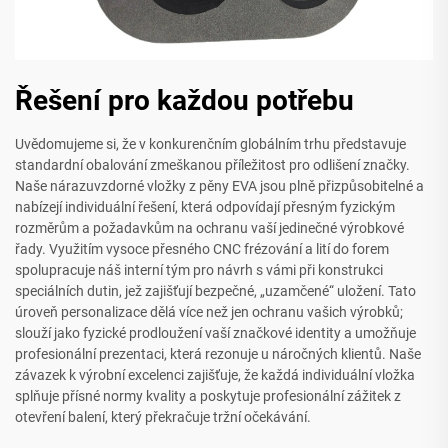
Řešení pro každou potřebu
Uvědomujeme si, že v konkurenčním globálním trhu představuje
standardní obalování zmeškanou příležitost pro odlišení značky.
Naše nárazuvzdorné vložky z pěny EVA jsou plně přizpůsobitelné a
nabízejí individuální řešení, která odpovídají přesným fyzickým
rozměrům a požadavkům na ochranu vaší jedinečné výrobkové
řady. Využitím vysoce přesného CNC frézování a lití do forem
spolupracuje náš interní tým pro návrh s vámi při konstrukci
speciálních dutin, jež zajišťují bezpečné, „uzamčené“ uložení. Tato
úroveň personalizace dělá více než jen ochranu vašich výrobků;
slouží jako fyzické prodloužení vaší značkové identity a umožňuje
profesionální prezentaci, která rezonuje u náročných klientů. Naše
závazek k výrobní excelenci zajišťuje, že každá individuální vložka
splňuje přísné normy kvality a poskytuje profesionální zážitek z
otevření balení, který překračuje tržní očekávání.