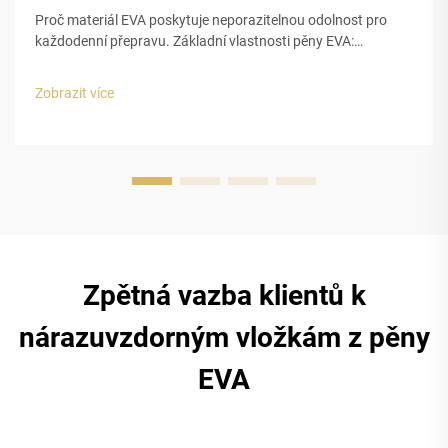
Proč materiál EVA poskytuje neporazitelnou odolnost pro
každodenní přepravu. Základní vlastnosti pěny EVA:
pružnost, vodotěsnost a tlumení nárazů. Pěna EVA se
skutečně vyniká pro každodenní přepravu díky třem hlavním
Zobrazit více
charakteristikám, které ji činí tak...
Zpětná vazba klientů k
nárazuvzdorným vložkám z pěny
EVA