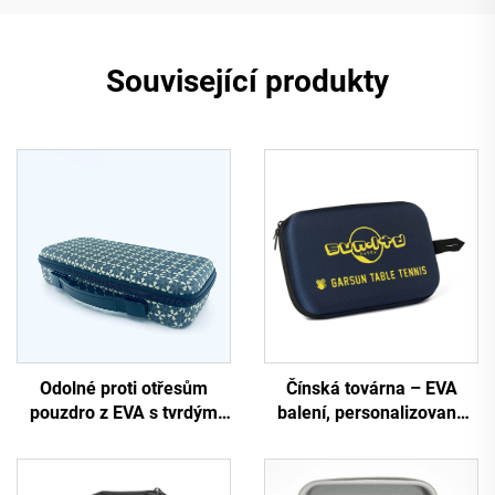
Související produkty
Odolné proti otřesům
Čínská továrna – EVA
pouzdro z EVA s tvrdým
balení, personalizované
pláštěm pro cestování s
individuální lehké a odolné
klávesnicí, s uchopovací
tvrdé EVA černé přepravní
rukojetí a vyřezanou
pouzdro na stolní tenis s