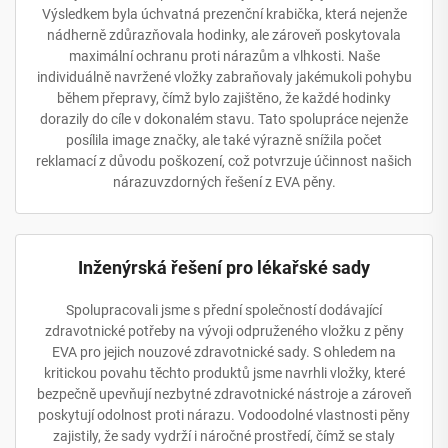
Výsledkem byla úchvatná prezenční krabička, která nejenže
nádherně zdůrazňovala hodinky, ale zároveň poskytovala
maximální ochranu proti nárazům a vlhkosti. Naše
individuálně navržené vložky zabraňovaly jakémukoli pohybu
během přepravy, čímž bylo zajištěno, že každé hodinky
dorazily do cíle v dokonalém stavu. Tato spolupráce nejenže
posílila image značky, ale také výrazně snížila počet
reklamací z důvodu poškození, což potvrzuje účinnost našich
nárazuvzdorných řešení z EVA pěny.
Inženýrská řešení pro lékařské sady
Spolupracovali jsme s přední společností dodávající
zdravotnické potřeby na vývoji odpruženého vložku z pěny
EVA pro jejich nouzové zdravotnické sady. S ohledem na
kritickou povahu těchto produktů jsme navrhli vložky, které
bezpečně upevňují nezbytné zdravotnické nástroje a zároveň
poskytují odolnost proti nárazu. Vodoodolné vlastnosti pěny
zajistily, že sady vydrží i náročné prostředí, čímž se staly