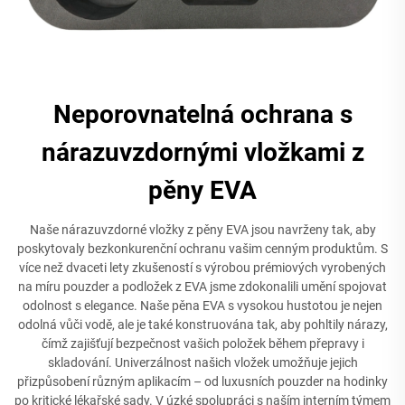
Neporovnatelná ochrana s
nárazuvzdornými vložkami z
pěny EVA
Naše nárazuvzdorné vložky z pěny EVA jsou navrženy tak, aby
poskytovaly bezkonkurenční ochranu vašim cenným produktům. S
více než dvaceti lety zkušeností s výrobou prémiových vyrobených
na míru pouzder a podložek z EVA jsme zdokonalili umění spojovat
odolnost s elegance. Naše pěna EVA s vysokou hustotou je nejen
odolná vůči vodě, ale je také konstruována tak, aby pohltily nárazy,
čímž zajišťují bezpečnost vašich položek během přepravy i
skladování. Univerzálnost našich vložek umožňuje jejich
přizpůsobení různým aplikacím – od luxusních pouzder na hodinky
po kritické lékařské sady. V úzké spolupráci s naším interním týmem