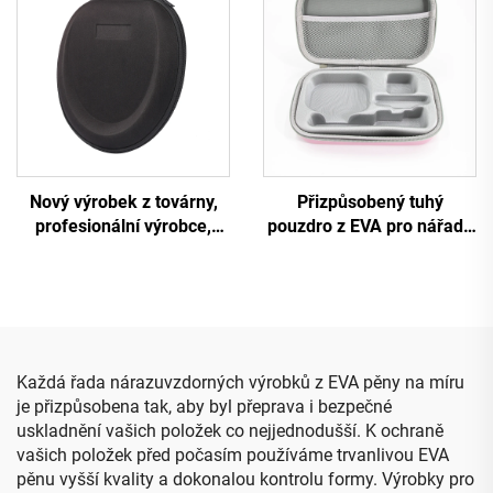
pěnou z EVA
uzávěrem na zip
Nový výrobek z továrny,
Přizpůsobený tuhý
profesionální výrobce,
pouzdro z EVA pro nářadí,
chráněný přepravní kufřík
cestovací přepravní a
z EVA pro sluchátka, černá
úložné pouzdro pro make-
pevná cestovní úložná
up s vložkou z pěny
taštička se zipem
Každá řada nárazuvzdorných výrobků z EVA pěny na míru
je přizpůsobena tak, aby byl přeprava i bezpečné
uskladnění vašich položek co nejjednodušší. K ochraně
vašich položek před počasím používáme trvanlivou EVA
pěnu vyšší kvality a dokonalou kontrolu formy. Výrobky pro