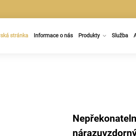
ká stránka
Informace o nás
Produkty
Služba
A
Nepřekonateln
nárazuvzdorn