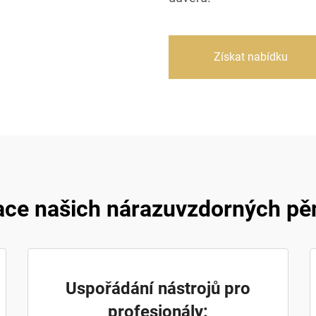
Získat nabídku
ace našich nárazuvzdorných p
Uspořádání nástrojů pro
profesionály: