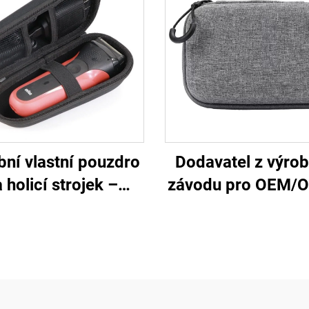
bní vlastní pouzdro
Dodavatel z výro
 holicí strojek –
závodu pro OEM/
těsné tuhé pouzdro
cestovní skříňka
EVA pro sadu na
elektroniku, skříň
hání vlasů, pouzdro
EVA pro nástro
lící strojek a břitvy,
čka na holicí strojek