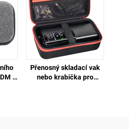
bního
Přenosný skladací vak
ODM –
nebo krabička pro
 pro
bezdrátovou
ka z
vzduchovou čerpadlo,
je
vodotěsná malá digitální
zařízení – skladací
krabička