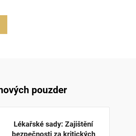
ěnových pouzder
Lékařské sady: Zajištění
bezpečnosti za kritických