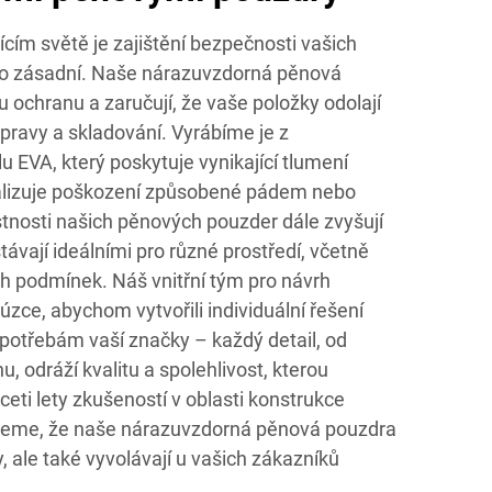
cím světě je zajištění bezpečnosti vašich
o zásadní. Naše nárazuvzdorná pěnová
 ochranu a zaručují, že vaše položky odolají
avy a skladování. Vyrábíme je z
 EVA, který poskytuje vynikající tlumení
alizuje poškození způsobené pádem nebo
nosti našich pěnových pouzder dále zvyšují
 stávají ideálními pro různé prostředí, včetně
h podmínek. Náš vnitřní tým pro návrh
úzce, abychom vytvořili individuální řešení
otřebám vaší značky – každý detail, od
, odráží kvalitu a spolehlivost, kterou
ceti lety zkušeností v oblasti konstrukce
jeme, že naše nárazuvzdorná pěnová pouzdra
, ale také vyvolávají u vašich zákazníků