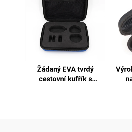
Žádaný EVA tvrdý
Výro
cestovní kufřík s
na
individuálním pěnovým
vodo
vložkám
z 
stří
na ho
tašti