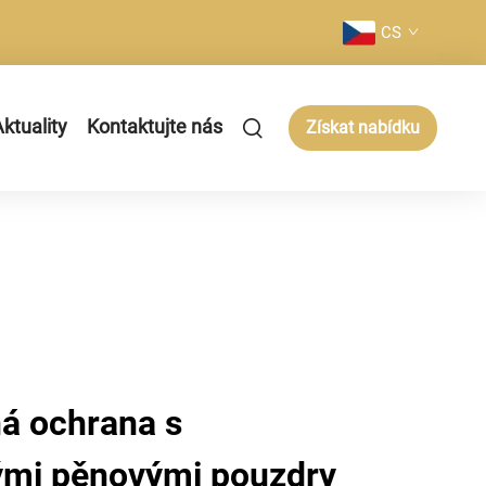
CS
ktuality
Kontaktujte nás
Získat nabídku
á ochrana s
ými pěnovými pouzdry