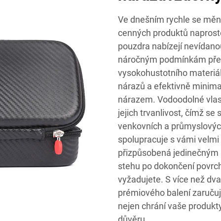
Ve dnešním rychle se mění
cenných produktů naprost
pouzdra nabízejí nevídanou
náročným podmínkám přepr
vysokohustotního materiálu
nárazů a efektivně minim
nárazem. Vodoodolné vlast
jejich trvanlivost, čímž se
venkovních a průmyslovýc
spolupracuje s vámi velmi 
přizpůsobená jedinečným p
stehu po dokončení povrchu
vyžadujete. S více než dva
prémiového balení zaruču
nejen chrání vaše produkty
důvěru.