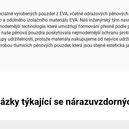
lektrickou holičku
eciálně vyrobených pouzder z EVA, včetně odrazových pěnových p
o a odolného izolačního materiálu EVA. Náš inženýrský tým navr
modernější technologie, které umožňují formování přesně podl
 naše pěnová pouzdra poskytovala nejmodernější ochranu proti
y udržitelnosti, protože materiály nakupujeme od nejvíce udrži
bou tlumicích pěnových pouzder, která jsou stejně estetická ja
otázky týkající se nárazuvzdorn