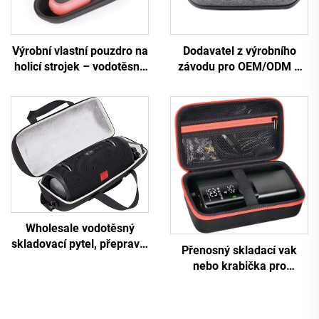
Výrobní vlastní pouzdro na
Dodavatel z výrobního
holicí strojek – vodotěsné
závodu pro OEM/ODM –
tuhé pouzdro z EVA pro
cestovní skříňka pro
sadu na stříhání vlasů,
elektroniku, skříňka z EVA
pouzdro na holící strojek a
pro nástroje
břitvy, taštička na holicí
strojek a elektrickou
holičku
Wholesale vodotěsný
skladovací pytel, přepravní
Přenosný skladací vak
pouzdro z EVA pěny,
nebo krabička pro
odolné proti nárazům tuhé
bezdrátovou vzduchovou
pouzdro kompatibilní s
čerpadlo, vodotěsná malá
reproduktorem Boombox
digitální zařízení –