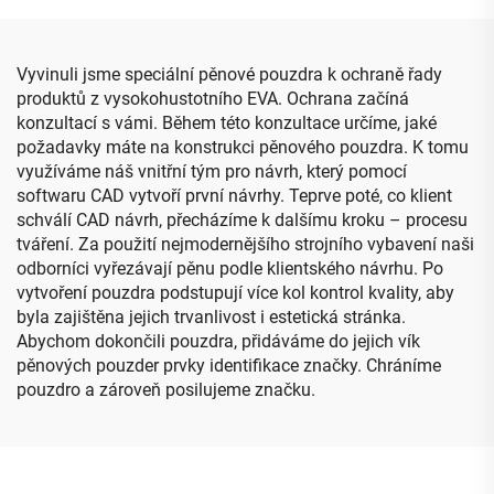
2/3 Bluetooth
skladací krabička
Vyvinuli jsme speciální pěnové pouzdra k ochraně řady
produktů z vysokohustotního EVA. Ochrana začíná
konzultací s vámi. Během této konzultace určíme, jaké
požadavky máte na konstrukci pěnového pouzdra. K tomu
využíváme náš vnitřní tým pro návrh, který pomocí
softwaru CAD vytvoří první návrhy. Teprve poté, co klient
schválí CAD návrh, přecházíme k dalšímu kroku – procesu
tváření. Za použití nejmodernějšího strojního vybavení naši
odborníci vyřezávají pěnu podle klientského návrhu. Po
vytvoření pouzdra podstupují více kol kontrol kvality, aby
byla zajištěna jejich trvanlivost i estetická stránka.
Abychom dokončili pouzdra, přidáváme do jejich vík
pěnových pouzder prvky identifikace značky. Chráníme
pouzdro a zároveň posilujeme značku.