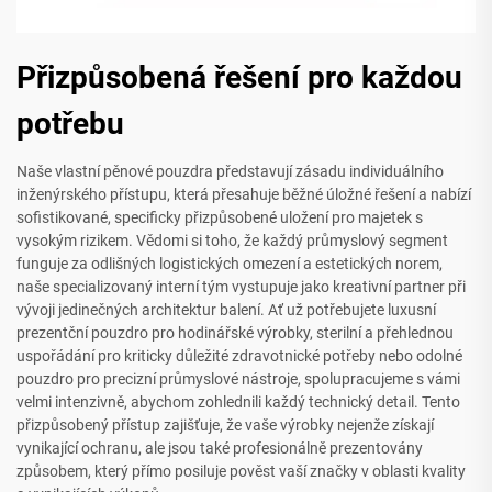
Přizpůsobená řešení pro každou
potřebu
Naše vlastní pěnové pouzdra představují zásadu individuálního
inženýrského přístupu, která přesahuje běžné úložné řešení a nabízí
sofistikované, specificky přizpůsobené uložení pro majetek s
vysokým rizikem. Vědomi si toho, že každý průmyslový segment
funguje za odlišných logistických omezení a estetických norem,
naše specializovaný interní tým vystupuje jako kreativní partner při
vývoji jedinečných architektur balení. Ať už potřebujete luxusní
prezentční pouzdro pro hodinářské výrobky, sterilní a přehlednou
uspořádání pro kriticky důležité zdravotnické potřeby nebo odolné
pouzdro pro precizní průmyslové nástroje, spolupracujeme s vámi
velmi intenzivně, abychom zohlednili každý technický detail. Tento
přizpůsobený přístup zajišťuje, že vaše výrobky nejenže získají
vynikající ochranu, ale jsou také profesionálně prezentovány
způsobem, který přímo posiluje pověst vaší značky v oblasti kvality