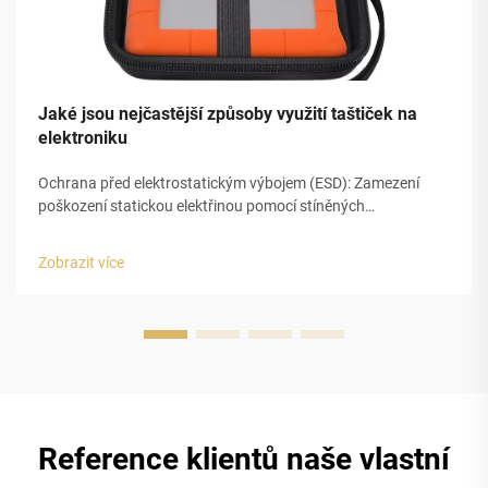
Jaké jsou nejčastější způsoby využití taštiček na
elektroniku
Ochrana před elektrostatickým výbojem (ESD): Zamezení
poškození statickou elektřinou pomocí stíněných
elektronických taštiček. Proč je ESD kritickou hrozbou pro
citlivé komponenty. Elektrostatický výboj (ESD) tiše ničí
Zobrazit více
elektronické komponenty náhlými napěťovými špičkami již od
100 V –...
Reference klientů naše vlastní