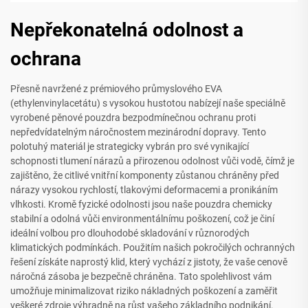
Nepřekonatelná odolnost a
ochrana
Přesně navržené z prémiového průmyslového EVA
(ethylenvinylacetátu) s vysokou hustotou nabízejí naše speciálně
vyrobené pěnové pouzdra bezpodmínečnou ochranu proti
nepředvídatelným náročnostem mezinárodní dopravy. Tento
polotuhý materiál je strategicky vybrán pro své vynikající
schopnosti tlumení nárazů a přirozenou odolnost vůči vodě, čímž je
zajištěno, že citlivé vnitřní komponenty zůstanou chráněny před
nárazy vysokou rychlostí, tlakovými deformacemi a pronikáním
vlhkosti. Kromě fyzické odolnosti jsou naše pouzdra chemicky
stabilní a odolná vůči environmentálnímu poškození, což je činí
ideální volbou pro dlouhodobé skladování v různorodých
klimatických podmínkách. Použitím našich pokročilých ochranných
řešení získáte naprostý klid, který vychází z jistoty, že vaše cenově
náročná zásoba je bezpečně chráněna. Tato spolehlivost vám
umožňuje minimalizovat riziko nákladných poškození a zaměřit
veškeré zdroje výhradně na růst vašeho základního podnikání.