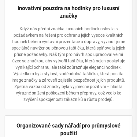
Inovativní pouzdra na hodinky pro luxusní
značky
Když nás přední značka luxusních hodinek oslovila s
požadavkem na řešení pro ochranu jejich vysoce kvalitních
hodinek během výstavní prezentace a dopravy, vyvinuli jsme
speciálně navrženou pěnovou taštičku, která splňovala jejich
přísné požadavky. Náš tým pro návrh spolupracoval velmi
úzce se značkou, aby vytvořil taštičku, která nejen poskytuje
vynikající ochranu, ale také zdůrazňuje eleganci hodinek.
Výsledkem byla stylová, voděodolná taštička, která posílila
image značky a zároveň zajistila bezpečnost jejích produktů.
Zpětná vazba od značky byla výjimečně pozitivní – hlásila
výrazné snížení poškození během přepravy, což vedlo ke
zvýšení spokojenosti zákazníků a růstu prodejů.
Organizované sady nářadí pro průmyslové
použití