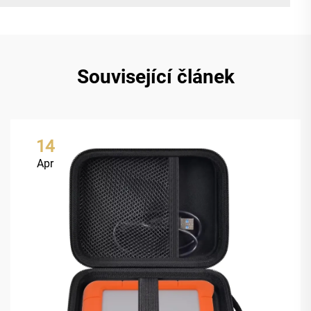
Související článek
14
Apr