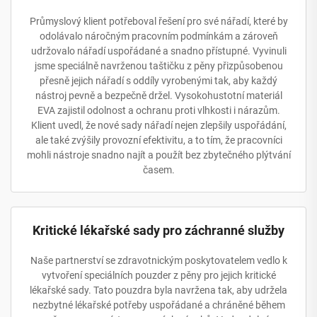
Průmyslový klient potřeboval řešení pro své nářadí, které by
odolávalo náročným pracovním podmínkám a zároveň
udržovalo nářadí uspořádané a snadno přístupné. Vyvinuli
jsme speciálně navrženou taštičku z pěny přizpůsobenou
přesně jejich nářadí s oddíly vyrobenými tak, aby každý
nástroj pevně a bezpečně držel. Vysokohustotní materiál
EVA zajistil odolnost a ochranu proti vlhkosti i nárazům.
Klient uvedl, že nové sady nářadí nejen zlepšily uspořádání,
ale také zvýšily provozní efektivitu, a to tím, že pracovníci
mohli nástroje snadno najít a použít bez zbytečného plýtvání
časem.
Kritické lékařské sady pro záchranné služby
Naše partnerství se zdravotnickým poskytovatelem vedlo k
vytvoření speciálních pouzder z pěny pro jejich kritické
lékařské sady. Tato pouzdra byla navržena tak, aby udržela
nezbytné lékařské potřeby uspořádané a chráněné během