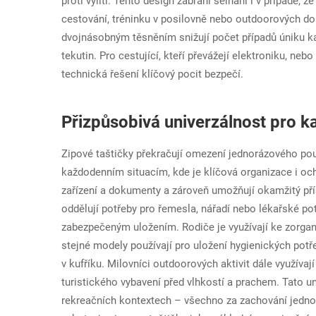
proti vylití. Tento design zabrání selhání i v případě
cestování, tréninku v posilovně nebo outdoorových do
dvojnásobným těsněním snižují počet případů úniku ka
tekutin. Pro cestující, kteří převážejí elektroniku, neb
technická řešení klíčový pocit bezpečí.
Přizpůsobivá univerzálnost pro k
Zipové taštičky překračují omezení jednorázového pou
každodenním situacím, kde je klíčová organizace i och
zařízení a dokumenty a zároveň umožňují okamžitý pří
oddělují potřeby pro řemesla, nářadí nebo lékařské p
zabezpečeným uložením. Rodiče je využívají ke zorgan
stejné modely používají pro uložení hygienických potř
v kufříku. Milovníci outdoorových aktivit dále využíva
turistického vybavení před vlhkostí a prachem. Tato un
rekreačních kontextech – všechno za zachování jednor