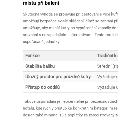
místa při balení
Skutečná výhoda se projevuje při cestování s více ku
umožňují bezpečné svislé skládání, čímž se zabrání př
umožňuje, aby menší kufry po vyprázdnění zapadly do 
srovnání s nezapadajícími alternativami. Tento modul
uspořádané jednotky:
Funkce
Tradiční k
Stabilita balíku
Střední (r
Úložný prostor pro prázdné kufry
Vyžaduje 
Přístup do oddílů
Vyžaduje ú
Takové uspořádání je neocenitelné při bezpečnostních k
hotelu, kde rychlý přístup ke konkrétním kategoriím (el
design také minimalizuje poplatky za zaregistrovaný z