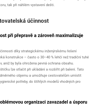
oru, tak při náhlém vystavení dešti.
tovatelská účinnost
nost při přepravě a zároveň maximalizuje
účinnosti díky strategickému inženýrskému řešení
hká konstrukce – často o 30–40 % lehčí než tradiční tuhé
v, aniž by byla ohrožena pevná ochrana obsahu.
ku lze stlačit při ukládání a rozšířit při balení. Tato
 nadměrného objemu a umožňuje cestovatelům umístit
ygienické potřeby, do štíhlých modelů vhodných pro
roblémovou organizaci zavazadel a úsporu