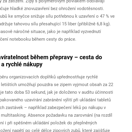
ity za zatížení. Zipy s polymerovým povlakem odolávají
učuje hladké znovuzavření bez ohrožení vodotěsnosti.
zubů ke smyčce snižuje sílu potřebnou k uzavření o 47 % ve
žuje tahovou sílu přesahující 15 liber (přibližně 6,8 kg).
asově náročné situace, jako je například vyzvednutí
ečení notebooku během cesty do práce.
víratelnost během přepravy – cesta do
h a rychlé nákupy
výběru organizovacích doplňků upřednostňuje rychlé
 letištích umožňují pouzdra se zipem vyjmout obsah za 22
e tato doba 53 sekund, jak je doloženo v auditu účinnosti
pakovaného uzavírání zabránění výlití při ukládání tabletů
ch zastávek – například zabezpečení léků po nákupu v
 multitasking. Absence požadavku na zarovnání (na rozdíl
ní i při spěšném ukládání položek do přeplněných
ožení napětí po celé délce zipových zubů, které zajišťuje