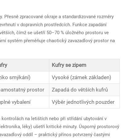
fry. Přesně zpracované okraje a standardizované rozměry
evrhnutí v dopravních prostředcích. Funkce zapadání
větších, čímž se ušetří 50–70 % úložného prostoru ve
ární systém přeměňuje chaotický zavazadlový prostor na
ufry
Kufry se zipem
iziko smýkání)
Vysoké (zámek základen)
samostatný prostor
Zapadá do větších kufrů
plné vybalení
Výběr jednotlivých pouzder
ontrolách na letištích nebo při střídání ubytování v
ektronika, léky) ušetří kritické minuty. Úsporný prostorový
avazadlový oddíl – praktický přínos potvrzený častými