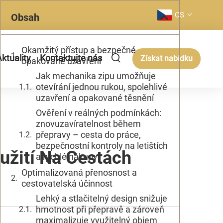
CS
Obsah
Okamžitý přístup a bezpečné
ktuality
Kontaktujte nás
Získat nabídku
opakované uzavření
Jak mechanika zipu umožňuje
otevírání jednou rukou, spolehlivé
uzavření a opakované těsnění
Ověření v reálných podmínkách:
znovuzavíratelnost během
přepravy – cesta do práce,
bezpečnostní kontroly na letištích
užití Na Cestách
a rychlé nákupy
Optimalizovaná přenosnost a
cestovatelská účinnost
Lehký a stlačitelný design snižuje
hmotnost při přepravě a zároveň
maximalizuje využitelný objem