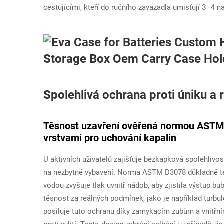
cestujícími, kteří do ručního zavazadla umisťují 3–4 na
Spolehlivá ochrana proti úniku a ro
Těsnost uzavření ověřená normou ASTM
vrstvami pro uchování kapalin
U aktivních uživatelů zajišťuje bezkapková spolehlivo
na nezbytné vybavení. Norma ASTM D3078 důkladně test
vodou zvyšuje tlak uvnitř nádob, aby zjistila výstup b
těsnost za reálných podmínek, jako je například turbu
posiluje tuto ochranu díky zamykacím zubům a vnitřní