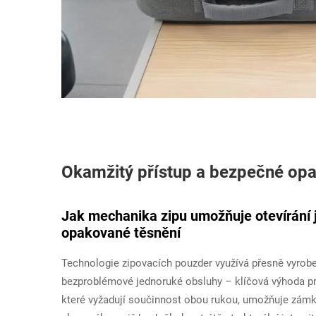
Okamžitý přístup a bezpečné op
Jak mechanika zipu umožňuje otevírání j
opakované těsnění
Technologie zipovacích pouzder využívá přesně vyrob
bezproblémové jednoruké obsluhy – klíčová výhoda pro
které vyžadují součinnost obou rukou, umožňuje zámk