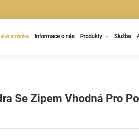
ká stránka
Informace o nás
Produkty
Služba
A
ra Se Zipem Vhodná Pro Po