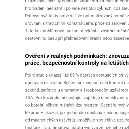
ukazováku, aniž by došlo ke ztrátě strukturální integr
hromadění nečistot i po více než 500 cyklech, což zar
Průmyslové testy potvrzují, že optimalizovaný poměr 
srovnání s tradičními konstrukcemi, přičemž zároveň udr
Tato bezproblémová funkce otevírání a zavírání mění č
cestovního pasu při překračování hranic nebo zabezp
Ověření v reálných podmínkách: znovuza
práce, bezpečnostní kontroly na letištíc
Polní studie ukazují, že 89 % častých cestujících při 
opětovné uzavírání. Během bezpečnostních kontrol na
sekund, zatímco u alternativ s šroubovacím uzávěrem j
TSA. Pro každodenní cestující zajišťuje spolehlivost o
do batohů během rušných jízd metrem. Scénáře rychlý
lékárně – ukazují, jak jednoruká obsluha zjednodušuje
od magnetických uzávěrů) umožňuje spolehlivé uzavře
taštiček. Tato hmatová jistota vyplývá ze řízeného rozl