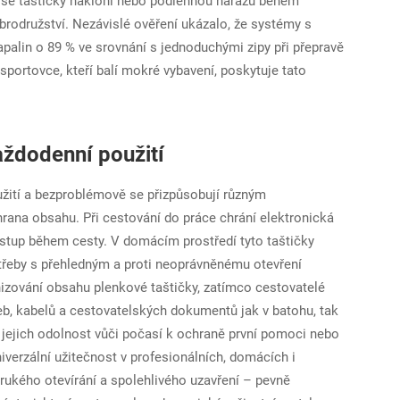
, že se taštičky nakloní nebo podléhnou nárazu během
brodružství. Nezávislé ověření ukázalo, že systémy s
palin o 89 % ve srovnání s jednoduchými zipy při přepravě
o sportovce, kteří balí mokré vybavení, poskytuje tato
aždodenní použití
žití a bezproblémově se přizpůsobují různým
rana obsahu. Při cestování do práce chrání elektronická
stup během cesty. V domácím prostředí tyto taštičky
otřeby s přehledným a proti neoprávněnému otevření
izování obsahu plenkové taštičky, zatímco cestovatelé
eb, kabelů a cestovatelských dokumentů jak v batohu, tak
jí jejich odolnost vůči počasí k ochraně první pomoci nebo
iverzální užitečnost v profesionálních, domácích i
ukého otevírání a spolehlivého uzavření – pevně