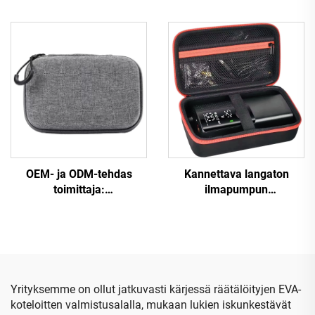
vaahtomuovilla
kantolaatikko,
vedenpitävä kovakantinen
leikkuutyökalupussi, EVA-
partakoneen
kantolaatikko ja
partavälineiden pussi
partakoneelle ja
partakoneelle
OEM- ja ODM-tehdas
Kannettava langaton
toimittaja:
ilmapumpun
matkalektronikan
säilytyslaatikko tai -pussi,
säilytyslaukku, EVA-
vedenpitävä pieni
työkalulaukku
digitaalisten laitteiden
säilytyslaatikko
Yrityksemme on ollut jatkuvasti kärjessä räätälöityjen EVA-
koteloitten valmistusalalla, mukaan lukien iskunkestävät