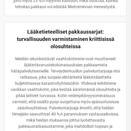
johti myös 25 %:n myynnin kasvuun, mikä osoittaa, kuinka
tehokas pakkaus voi edistää liiketoiminnan menestystä.
Lääketieteelliset pakkaussarjat:
turvallisuuden varmistaminen kriittisissä
olosuhteissa
Meidän iskunkestävät vaahtokotimme ovat muuttaneet
lääkintävarustekokonaisuuksien pakkaamista
hätäpalveluteameille. Terveydenhuollon palveluntarjoaja etsi
ratkaisua, joka suojaisi elintärkeitä lääkintälaitteita
kuljetettaessa katastrofiyhteisöihin. Yhdessä kehitimme
vankkan vaahtokotin, joka kestää äärimmäisiä olosuhteita ja
pitää laitteet turvassa. Kotin vedenpitävyysominaisuus
varmisti, että sisältö pysyi suojattuna myös epäsuotuisissa
sääolosuhteissa. Palveluntarjoaja ilmoitti, että heidän
tiimejään saavuttivat 40 %:n parannuksen vastausaikoissa,
mikä heidän mukaansa johtui luotettavasta
pakkausratkaisustamme, joka mahdollisti nopean ja