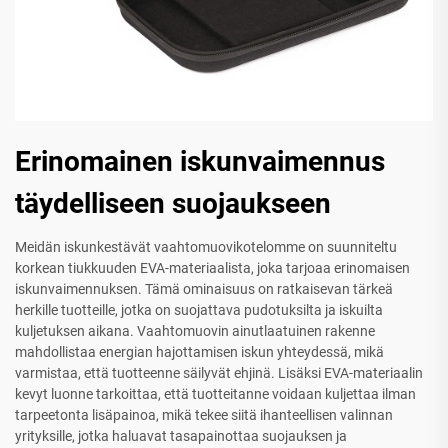
Erinomainen iskunvaimennus
täydelliseen suojaukseen
Meidän iskunkestävät vaahtomuovikotelomme on suunniteltu
korkean tiukkuuden EVA-materiaalista, joka tarjoaa erinomaisen
iskunvaimennuksen. Tämä ominaisuus on ratkaisevan tärkeä
herkille tuotteille, jotka on suojattava pudotuksilta ja iskuilta
kuljetuksen aikana. Vaahtomuovin ainutlaatuinen rakenne
mahdollistaa energian hajottamisen iskun yhteydessä, mikä
varmistaa, että tuotteenne säilyvät ehjinä. Lisäksi EVA-materiaalin
kevyt luonne tarkoittaa, että tuotteitanne voidaan kuljettaa ilman
tarpeetonta lisäpainoa, mikä tekee siitä ihanteellisen valinnan
yrityksille, jotka haluavat tasapainottaa suojauksen ja