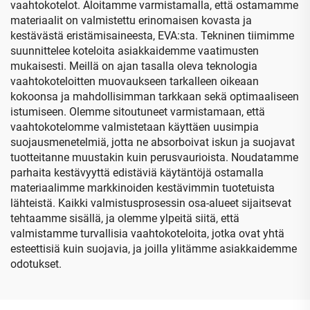
vaahtokotelot. Aloitamme varmistamalla, että ostamamme
materiaalit on valmistettu erinomaisen kovasta ja
kestävästä eristämisaineesta, EVA:sta. Tekninen tiimimme
suunnittelee koteloita asiakkaidemme vaatimusten
mukaisesti. Meillä on ajan tasalla oleva teknologia
vaahtokoteloitten muovaukseen tarkalleen oikeaan
kokoonsa ja mahdollisimman tarkkaan sekä optimaaliseen
istumiseen. Olemme sitoutuneet varmistamaan, että
vaahtokotelomme valmistetaan käyttäen uusimpia
suojausmenetelmiä, jotta ne absorboivat iskun ja suojavat
tuotteitanne muustakin kuin perusvaurioista. Noudatamme
parhaita kestävyyttä edistäviä käytäntöjä ostamalla
materiaalimme markkinoiden kestävimmin tuotetuista
lähteistä. Kaikki valmistusprosessin osa-alueet sijaitsevat
tehtaamme sisällä, ja olemme ylpeitä siitä, että
valmistamme turvallisia vaahtokoteloita, jotka ovat yhtä
esteettisiä kuin suojavia, ja joilla ylitämme asiakkaidemme
odotukset.