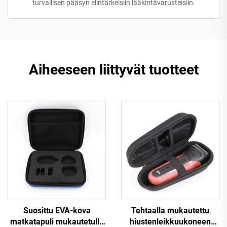
turvallisen pääsyn elintärkeisiin lääkintävarusteisiin.
Aiheeseen liittyvät tuotteet
Suosittu EVA-kova
Tehtaalla mukautettu
matkatapuli mukautetulla
hiustenleikkuukoneen