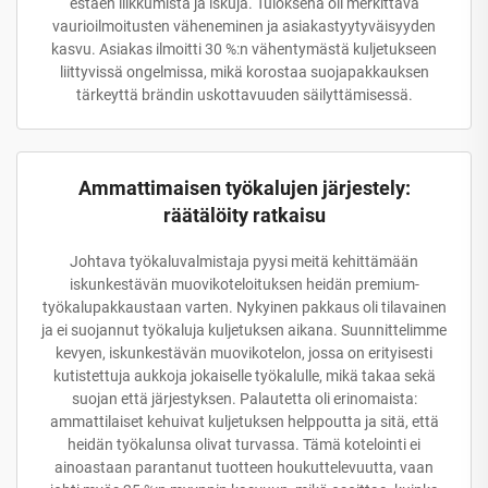
estäen liikkumista ja iskuja. Tuloksena oli merkittävä
vaurioilmoitusten väheneminen ja asiakastyytyväisyyden
kasvu. Asiakas ilmoitti 30 %:n vähentymästä kuljetukseen
liittyvissä ongelmissa, mikä korostaa suojapakkauksen
tärkeyttä brändin uskottavuuden säilyttämisessä.
Ammattimaisen työkalujen järjestely:
räätälöity ratkaisu
Johtava työkaluvalmistaja pyysi meitä kehittämään
iskunkestävän muovikoteloituksen heidän premium-
työkalupakkaustaan varten. Nykyinen pakkaus oli tilavainen
ja ei suojannut työkaluja kuljetuksen aikana. Suunnittelimme
kevyen, iskunkestävän muovikotelon, jossa on erityisesti
kutistettuja aukkoja jokaiselle työkalulle, mikä takaa sekä
suojan että järjestyksen. Palautetta oli erinomaista:
ammattilaiset kehuivat kuljetuksen helppoutta ja sitä, että
heidän työkalunsa olivat turvassa. Tämä kotelointi ei
ainoastaan parantanut tuotteen houkuttelevuutta, vaan