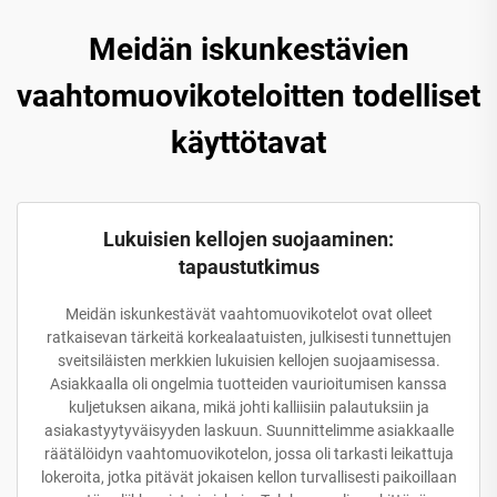
Meidän iskunkestävien
vaahtomuovikoteloitten todelliset
käyttötavat
Lukuisien kellojen suojaaminen:
tapaustutkimus
Meidän iskunkestävät vaahtomuovikotelot ovat olleet
ratkaisevan tärkeitä korkealaatuisten, julkisesti tunnettujen
sveitsiläisten merkkien lukuisien kellojen suojaamisessa.
Asiakkaalla oli ongelmia tuotteiden vaurioitumisen kanssa
kuljetuksen aikana, mikä johti kalliisiin palautuksiin ja
asiakastyytyväisyyden laskuun. Suunnittelimme asiakkaalle
räätälöidyn vaahtomuovikotelon, jossa oli tarkasti leikattuja
lokeroita, jotka pitävät jokaisen kellon turvallisesti paikoillaan