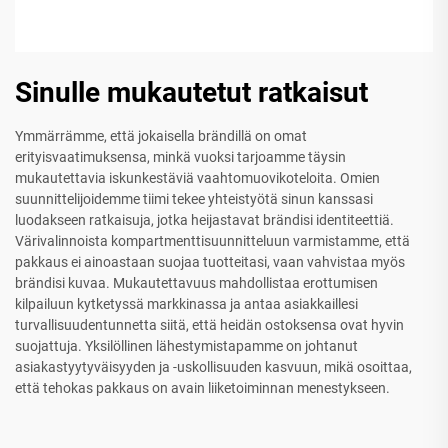
Sinulle mukautetut ratkaisut
Ymmärrämme, että jokaisella brändillä on omat
erityisvaatimuksensa, minkä vuoksi tarjoamme täysin
mukautettavia iskunkestäviä vaahtomuovikoteloita. Omien
suunnittelijoidemme tiimi tekee yhteistyötä sinun kanssasi
luodakseen ratkaisuja, jotka heijastavat brändisi identiteettiä.
Värivalinnoista kompartmenttisuunnitteluun varmistamme, että
pakkaus ei ainoastaan suojaa tuotteitasi, vaan vahvistaa myös
brändisi kuvaa. Mukautettavuus mahdollistaa erottumisen
kilpailuun kytketyssä markkinassa ja antaa asiakkaillesi
turvallisuudentunnetta siitä, että heidän ostoksensa ovat hyvin
suojattuja. Yksilöllinen lähestymistapamme on johtanut
asiakastyytyväisyyden ja -uskollisuuden kasvuun, mikä osoittaa,
että tehokas pakkaus on avain liiketoiminnan menestykseen.