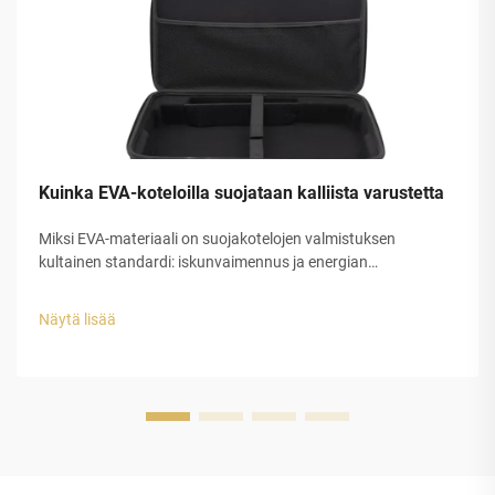
Kuinka EVA-koteloilla suojataan kalliista varustetta
Miksi EVA-materiaali on suojakotelojen valmistuksen
kultainen standardi: iskunvaimennus ja energian
hajottaminen EVA-kumissa. EVA-kumi, jota kutsutaan myös
etyleeni-vinyyliasetaatiksi, tarjoaa erinomaista iskunsuojaa
Näytä lisää
sen erityisen suljetun...