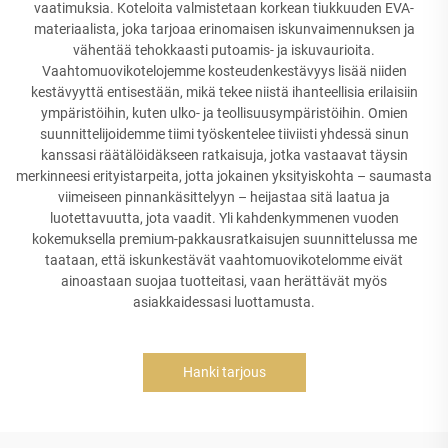
vaatimuksia. Koteloita valmistetaan korkean tiukkuuden EVA-
materiaalista, joka tarjoaa erinomaisen iskunvaimennuksen ja
vähentää tehokkaasti putoamis- ja iskuvaurioita.
Vaahtomuovikotelojemme kosteudenkestävyys lisää niiden
kestävyyttä entisestään, mikä tekee niistä ihanteellisia erilaisiin
ympäristöihin, kuten ulko- ja teollisuusympäristöihin. Omien
suunnittelijoidemme tiimi työskentelee tiiviisti yhdessä sinun
kanssasi räätälöidäkseen ratkaisuja, jotka vastaavat täysin
merkinneesi erityistarpeita, jotta jokainen yksityiskohta – saumasta
viimeiseen pinnankäsittelyyn – heijastaa sitä laatua ja
luotettavuutta, jota vaadit. Yli kahdenkymmenen vuoden
kokemuksella premium-pakkausratkaisujen suunnittelussa me
taataan, että iskunkestävät vaahtomuovikotelomme eivät
ainoastaan suojaa tuotteitasi, vaan herättävät myös
asiakkaidessasi luottamusta.
Hanki tarjous