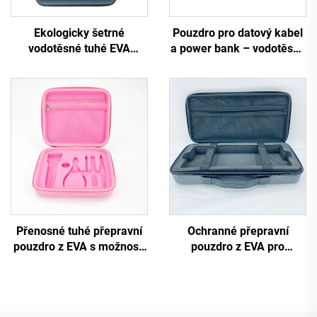
Ekologicky šetrné
Pouzdro pro datový kabel
vodotěsné tuhé EVA
a power bank – vodotěsné
pouzdro pro stetoskop,
digitální úložní pouzdro z
odolné proti nárazům
EVA s tvrdým pláštěm,
cestovatelské skladovací
odolné proti nárazům a
taštička se zipem,
pádům – multifunkční
přizpůsobitelné síťové
cestovní úložní tašky pro
kapsy, malé
kempování
Přenosné tuhé přepravní
Ochranné přepravní
pouzdro z EVA s možností
pouzdro z EVA pro
tisku loga dle
klávesnici pro cesty a
zákaznického zadání a
domácí uskladnění
formovaným vnitřním
držákem, cestovní