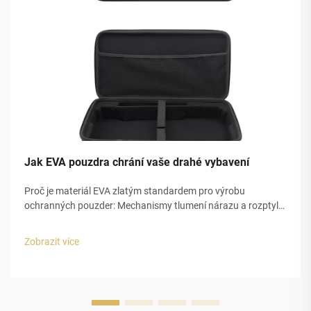
Jak EVA pouzdra chrání vaše drahé vybavení
Proč je materiál EVA zlatým standardem pro výrobu
ochranných pouzder: Mechanismy tlumení nárazu a rozptylu
energie v pěně EVA. Pěna EVA, také známá jako ethylen-
vinylacetát, nabízí vynikající ochranu proti nárazům díky své
Zobrazit více
speciální uzavřené...