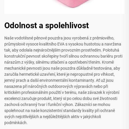
Odolnost a spolehlivost
Naše vodotěsné pěnové pouzdra jsou vyrobená z prémiového,
průmyslově vysoce kvalitního EVA s vysokou hustotou a navržena
tak, aby odolala nejnáročnějším provozním prostředím. Polotuhá
konstrukční pevnost skořepiny tvoří silnou ochrannou bariéru proti
nárazům z výšky, silnému stlačení a opotřebení třením. Kromě
mechanické pevnosti jsou naše pouzdra důkladně testována, aby
zaručila hermetické uzavření, které je nepropustné pro vlhkost,
jemný prach a další environmentální kontaminanty. Ať už jsou
nasazena při náročných outdoorových výpravách nebo při
kritickém profesionálním použití v terénu, naše závazek k výrobní
excelenci zaručuje produkt, který si po celou dobu své životnosti
zachová ochranný tvar i funkční výkon. Zákazníci se mohou
spolehnout na naše konzistentní standardy kvality při ochraně
svých nejcitlivějších a nejdůležitějších aktiv v jakýchkoli
podmínkách.