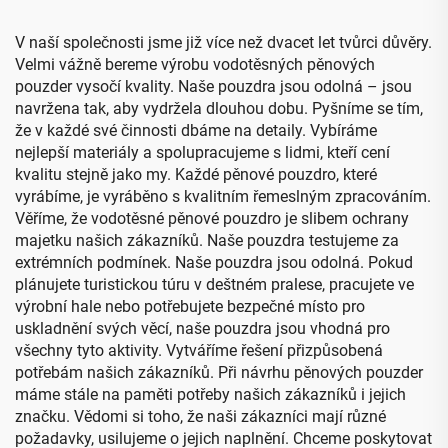
pouzdro s řezanou pěnou
V naší společnosti jsme již více než dvacet let tvůrci důvěry.
Velmi vážně bereme výrobu vodotěsných pěnových
pouzder vysočí kvality. Naše pouzdra jsou odolná – jsou
navržena tak, aby vydržela dlouhou dobu. Pyšníme se tím,
že v každé své činnosti dbáme na detaily. Vybíráme
nejlepší materiály a spolupracujeme s lidmi, kteří cení
kvalitu stejně jako my. Každé pěnové pouzdro, které
vyrábíme, je vyráběno s kvalitním řemeslným zpracováním.
Věříme, že vodotěsné pěnové pouzdro je slibem ochrany
majetku našich zákazníků. Naše pouzdra testujeme za
extrémních podmínek. Naše pouzdra jsou odolná. Pokud
plánujete turistickou túru v deštném pralese, pracujete ve
výrobní hale nebo potřebujete bezpečné místo pro
uskladnění svých věcí, naše pouzdra jsou vhodná pro
všechny tyto aktivity. Vytváříme řešení přizpůsobená
potřebám našich zákazníků. Při návrhu pěnových pouzder
máme stále na paměti potřeby našich zákazníků i jejich
značku. Vědomi si toho, že naši zákazníci mají různé
požadavky, usilujeme o jejich naplnění. Chceme poskytovat