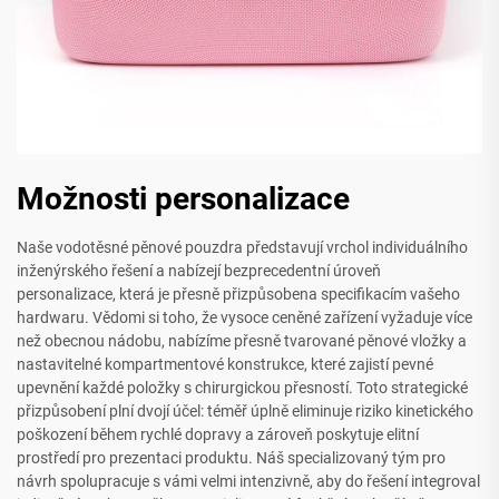
Možnosti personalizace
Naše vodotěsné pěnové pouzdra představují vrchol individuálního
inženýrského řešení a nabízejí bezprecedentní úroveň
personalizace, která je přesně přizpůsobena specifikacím vašeho
hardwaru. Vědomi si toho, že vysoce ceněné zařízení vyžaduje více
než obecnou nádobu, nabízíme přesně tvarované pěnové vložky a
nastavitelné kompartmentové konstrukce, které zajistí pevné
upevnění každé položky s chirurgickou přesností. Toto strategické
přizpůsobení plní dvojí účel: téměř úplně eliminuje riziko kinetického
poškození během rychlé dopravy a zároveň poskytuje elitní
prostředí pro prezentaci produktu. Náš specializovaný tým pro
návrh spolupracuje s vámi velmi intenzivně, aby do řešení integroval