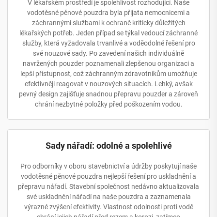
V lékařském prostředí je spolehlivost rozhodující. Naše
vodotěsné pěnové pouzdra byla přijata nemocnicemi a
záchrannými službami k ochraně kriticky důležitých
lékařských potřeb. Jeden případ se týkal vedoucí záchranné
služby, která vyžadovala trvanlivé a voděodolné řešení pro
své nouzové sady. Po zavedení našich individuálně
navržených pouzder poznamenali zlepšenou organizaci a
lepší přístupnost, což záchranným zdravotníkům umožňuje
efektivněji reagovat v nouzových situacích. Lehký, avšak
pevný design zajišťuje snadnou přepravu pouzder a zároveň
chrání nezbytné položky před poškozením vodou.
Sady nářadí: odolné a spolehlivé
Pro odborníky v oboru stavebnictví a údržby poskytují naše
vodotěsné pěnové pouzdra nejlepší řešení pro uskladnění a
přepravu nářadí. Stavební společnost nedávno aktualizovala
své uskladnění nářadí na naše pouzdra a zaznamenala
výrazné zvýšení efektivity. Vlastnost odolnosti proti vodě
chrání jejich nářadí před rezem a korozi, zatímco