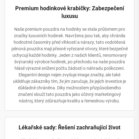
Premium hodinkové krabičky: Zabezpečení
luxusu
Naše premium pouzdra na hodinky se stala průlomem pro
značky luxusních hodinek. Navržena jsou tak, aby chránila
hodnotné časomíry před vlhkostí a nárazy; tato vodotěsná
pěnová pouzdra mají přesně vyřezané otvory, které bezpečně
uchycují každé hodinky. Jeden z našich klientů, renomovaný
švýcarský výrobce hodinek, po přechodu na naše pouzdra
hlásil výrazné snížení počtu žádostí o náhradu poškození.
Elegantní design nejen zvyšuje image značky, ale také
uklidňuje zákazníky tím, že jim zaručuje, že jejich investice je
důkladně chráněna. Díky možnostem přizpůsobeného
značení slouží tato pouzdra jako účinný marketingový
nástroj, který zdůrazňuje kvalitu a řemeslnou výrobu.
Lékařské sady: Řešení zachraňující život