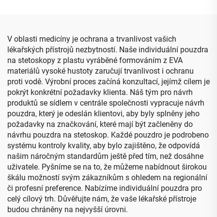
pro nástroje
V oblasti medicíny je ochrana a trvanlivost vašich
lékařských přístrojů nezbytností. Naše individuální pouzdra
na stetoskopy z plastu vyráběné formováním z EVA
materiálů vysoké hustoty zaručují trvanlivost i ochranu
proti vodě. Výrobní proces začíná konzultací, jejímž cílem je
pokrýt konkrétní požadavky klienta. Náš tým pro návrh
produktů se sídlem v centrále společnosti vypracuje návrh
pouzdra, který je odeslán klientovi, aby byly splněny jeho
požadavky na značkování, které mají být začleněny do
návrhu pouzdra na stetoskop. Každé pouzdro je podrobeno
systému kontroly kvality, aby bylo zajištěno, že odpovídá
našim náročným standardům ještě před tím, než dosáhne
uživatele. Pyšníme se na to, že můžeme nabídnout širokou
škálu možností svým zákazníkům s ohledem na regionální
či profesní preference. Nabízíme individuální pouzdra pro
celý cílový trh. Důvěřujte nám, že vaše lékařské přístroje
budou chráněny na nejvyšší úrovni.