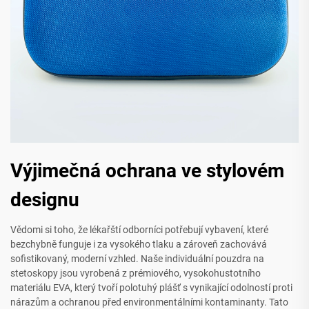
Výjimečná ochrana ve stylovém
designu
Vědomi si toho, že lékařští odborníci potřebují vybavení, které
bezchybně funguje i za vysokého tlaku a zároveň zachovává
sofistikovaný, moderní vzhled. Naše individuální pouzdra na
stetoskopy jsou vyrobená z prémiového, vysokohustotního
materiálu EVA, který tvoří polotuhý plášť s vynikající odolností proti
nárazům a ochranou před environmentálními kontaminanty. Tato