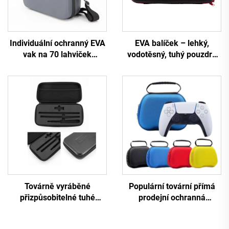
Individuální ochranný EVA
EVA balíček – lehký,
vak na 70 lahviček
vodotěsný, tuhý pouzdro
esenciálních olejů,
pro elektronickou
přepravní a skladovací
klávesnici s možností
pouzdro pro esenciální
individuálního nastavení –
oleje
odolné proti otřesům,
trvanlivé, černé, vhodné
pro kempování a cestování
Továrně vyráběné
Populární tovární přímá
přizpůsobitelné tuhé
prodejní ochranná
pouzdro z EVA s
přepravní taštička z EVA
vodotěsným uzavřením
pro ovladač PS5