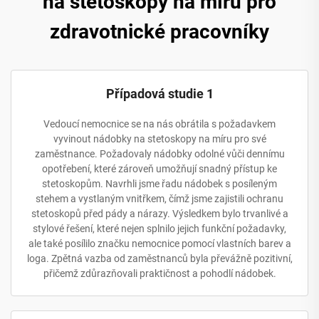
na stetoskopy na míru pro
zdravotnické pracovníky
Případová studie 1
Vedoucí nemocnice se na nás obrátila s požadavkem
vyvinout nádobky na stetoskopy na míru pro své
zaměstnance. Požadovaly nádobky odolné vůči dennímu
opotřebení, které zároveň umožňují snadný přístup ke
stetoskopům. Navrhli jsme řadu nádobek s posíleným
stehem a vystlaným vnitřkem, čímž jsme zajistili ochranu
stetoskopů před pády a nárazy. Výsledkem bylo trvanlivé a
stylové řešení, které nejen splnilo jejich funkční požadavky,
ale také posílilo značku nemocnice pomocí vlastních barev a
loga. Zpětná vazba od zaměstnanců byla převážně pozitivní,
přičemž zdůrazňovali praktičnost a pohodlí nádobek.