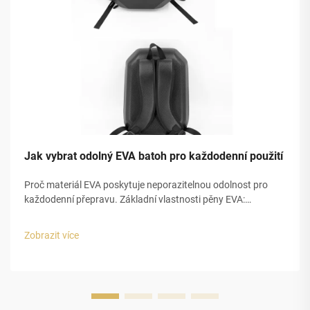
Jak vybrat odolný EVA batoh pro každodenní použití
Proč materiál EVA poskytuje neporazitelnou odolnost pro
každodenní přepravu. Základní vlastnosti pěny EVA:
pružnost, vodotěsnost a tlumení nárazů. Pěna EVA se
skutečně vyniká pro každodenní přepravu díky třem hlavním
Zobrazit více
charakteristikám, které ji činí tak...