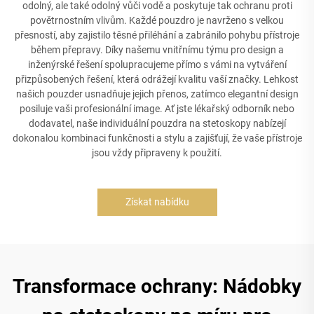
odolný, ale také odolný vůči vodě a poskytuje tak ochranu proti
povětrnostním vlivům. Každé pouzdro je navrženo s velkou
přesností, aby zajistilo těsné přiléhání a zabránilo pohybu přístroje
během přepravy. Díky našemu vnitřnímu týmu pro design a
inženýrské řešení spolupracujeme přímo s vámi na vytváření
přizpůsobených řešení, která odrážejí kvalitu vaší značky. Lehkost
našich pouzder usnadňuje jejich přenos, zatímco elegantní design
posiluje vaši profesionální image. Ať jste lékařský odborník nebo
dodavatel, naše individuální pouzdra na stetoskopy nabízejí
dokonalou kombinaci funkčnosti a stylu a zajišťují, že vaše přístroje
jsou vždy připraveny k použití.
Získat nabídku
Transformace ochrany: Nádobky