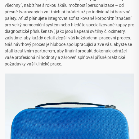
všechny“, nabízíme širokou škálu možností personalizace – od
přesně tvarovaných vnitřních přihrádek až po individuální barevné
palety. Ať už plánujete integrovat sofistikované korporátní značení
pro velký nemocniční systém nebo hledáte specializované kapsy pro
diagnostické příslušenství, jako jsou kapesní svítilny či oximetry,
zajistíme, aby každý detail zlepšil váš každodenní pracovní proces.
Náš návrhový proces je hluboce spolupracující a zve vás, abyste se
stali kreativním partnerem, aby finální produkt dokonale odrážel
vaše profesionální hodnoty a zároveň splňoval přísné praktické
požadavky vaší klinické praxe.