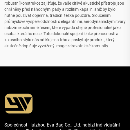
robustní konstrukce zajišťuje, že vaše citlivé akustické přístroje jsou
chráněny před náhodnými pády a rozlitím kapalin, aniž by bylo
nutné používat objemná, tradiční těžká pouzdra. Sloučením
průmyslově vyspělé odolnosti s elegantními, aerodynamickými tvary
nabízíme ochranné řešení, které vypadá stejně profesionálně jako
osoba, která ho nese. Toto dokonalé spojení lehké přenosnosti a
luxusního stylu nás odlišuje na trhu a poskytuje produkt, který
skutečně doplňuje vyvážený image zdravotnické komunity.
Společnost Huizhou Eva Bag Co., Ltd. nabízí individuální