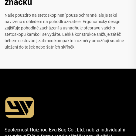
značku
Naše pouzdro na stetoskop není pouze ochranné, ale je také
navrženo s ohledem na pohodlí uživatele. Ergonomický design
zajišťuje pohodlné zacházení a usnadňuje přepravu vašeho
stetoskopu kamkoli se vydáte. Lehká konstrukce snižuje zátěž
během cestování, zatímco kompaktní rozměry umožňují snadné
uložení do tašek nebo šatních skříněk.
Společnost Huizhou Eva Bag Co., Ltd. nabízí individuální