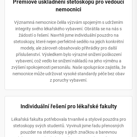
Prémiové uskladnění stetoskopů pro vedoucí
nemocnici
Významná nemocnice čelila výzvám spojeným s udržením
integrity svého lékařského vybavení. Obrátila se na nás s
žádostí o řešení. Navrhli jsme individuální pouzdro na
stetoskopy, které nejen perfektně sedělo na jejich konkrétní
modely, ale zároveň obsahovalo přihrádky pro další
příslušenství. Výsledkem bylo výrazné snížení poškození
vybavení, což vedlo ke snížení nákladů na jeho výměnu a
zvýšení spokojenosti personálu. Naše spolupráce zajistila, že
nemocnice může udržovat vysoké standardy péče bez obav
z poruchy vybavení.
Individuální řešení pro lékařské fakulty
Lékařská fakulta potřebovala trvanlivé a stylové pouzdra pro
stetoskopy svých studentů. Vyvinuli jsme řadu přenosných
pouzder na stetoskopy s jejich značkou a barevnou