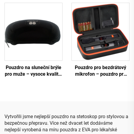
nárazu a vodě,
klávesnici s možností
tvarovaného EVA
individuálního nastavení –
materiálu s možností
odolné proti otřesům,
potisku loga, přenosné
trvanlivé, černé, vhodné
trvanlivé pouzdro s tvrdým
pro kempování a cestování
pláštěm
Pouzdro na sluneční brýle
Pouzdro pro bezdrátový
pro muže – vysoce kvalitní
mikrofon – pouzdro pro
pevné barevné pouzdro na
dva mikrofony, cestovní
optické brýle, pouzdra a
taštička pro ruční
taštičky na brýle
dvoumikrofonový systém
Vytvořili jsme nejlepší pouzdro na stetoskop pro stylovou a
bezpečnou přepravu. Více než dvacet let dodáváme
nejlepší vyrobená na míru pouzdra z EVA pro lékařské