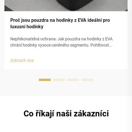
Proč jsou pouzdra na hodinky z EVA ideální pro
luxusní hodinky
Nepřekonatelná ochrana: Jak pouzdra na hodinky z EVA
chrání hodinky vysoce ceněného segmentu. Pohltivost
nárazů a strukturální integrita pěny EVA s uzavřenou
buňkou. Uzavřená buněčná struktura pěny z
Zobrazit více
ethylenvinylacetátu (EVA) poskytuje pouzdřím na luxusní
hodinky vynikající ochranu...
Co říkají naši zákazníci