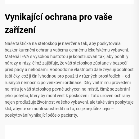
Vynikající ochrana pro vaše
zařízení
Naše taštička na stetoskop je navržena tak, aby poskytovala
bezkonkurenční ochranu vašemu cennému lékařskému vybavení.
Materiál EVA s vysokou hustotou je konstruován tak, aby pohltily
nárazy a rázy, čímž zajišťuje, že váš stetoskop zůstane v bezpečí
před pády a nehodami. Vodoodolné vlastnosti dále zvyšují odolnost
taštičky, což ji činí vhodnou pro použití v různých prostředích – od
rušných nemocnic po venkovní ordinace. Díky vnitřnímu provedení
na míru je váš stetoskop pevně uchycen na místě, čímž se zabrání
jeho pohybu, který by mohl vést k poškození. Tato úroveň ochrany
nejen prodlužuje životnost vašeho vybavení, ale také vám poskytuje
klid, abyste se mohli soustředit na to, co je nejdůležitější –
poskytování vynikající péče o pacienty.