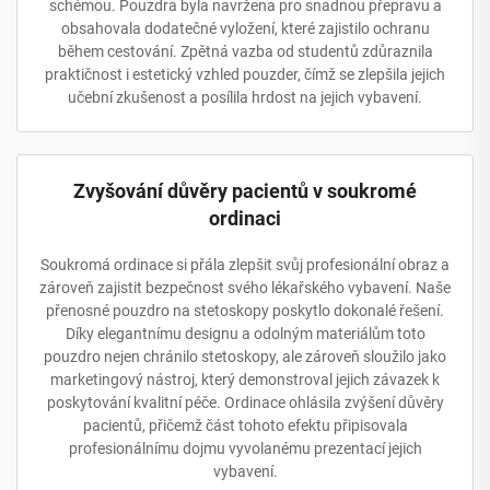
schémou. Pouzdra byla navržena pro snadnou přepravu a
obsahovala dodatečné vyložení, které zajistilo ochranu
během cestování. Zpětná vazba od studentů zdůraznila
praktičnost i estetický vzhled pouzder, čímž se zlepšila jejich
učební zkušenost a posílila hrdost na jejich vybavení.
Zvyšování důvěry pacientů v soukromé
ordinaci
Soukromá ordinace si přála zlepšit svůj profesionální obraz a
zároveň zajistit bezpečnost svého lékařského vybavení. Naše
přenosné pouzdro na stetoskopy poskytlo dokonalé řešení.
Díky elegantnímu designu a odolným materiálům toto
pouzdro nejen chránilo stetoskopy, ale zároveň sloužilo jako
marketingový nástroj, který demonstroval jejich závazek k
poskytování kvalitní péče. Ordinace ohlásila zvýšení důvěry
pacientů, přičemž část tohoto efektu připisovala
profesionálnímu dojmu vyvolanému prezentací jejich
vybavení.