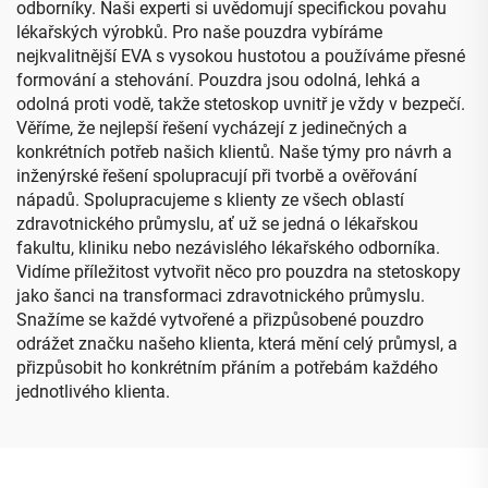
odborníky. Naši experti si uvědomují specifickou povahu
lékařských výrobků. Pro naše pouzdra vybíráme
nejkvalitnější EVA s vysokou hustotou a používáme přesné
formování a stehování. Pouzdra jsou odolná, lehká a
odolná proti vodě, takže stetoskop uvnitř je vždy v bezpečí.
Věříme, že nejlepší řešení vycházejí z jedinečných a
konkrétních potřeb našich klientů. Naše týmy pro návrh a
inženýrské řešení spolupracují při tvorbě a ověřování
nápadů. Spolupracujeme s klienty ze všech oblastí
zdravotnického průmyslu, ať už se jedná o lékařskou
fakultu, kliniku nebo nezávislého lékařského odborníka.
Vidíme příležitost vytvořit něco pro pouzdra na stetoskopy
jako šanci na transformaci zdravotnického průmyslu.
Snažíme se každé vytvořené a přizpůsobené pouzdro
odrážet značku našeho klienta, která mění celý průmysl, a
přizpůsobit ho konkrétním přáním a potřebám každého
jednotlivého klienta.