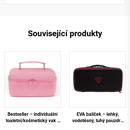
Související produkty
Bestseller – individuální
EVA balíček – lehký,
toaletní/košmetický vak z
vodotěsný, tuhý pouzdro
lehkého, odolného proti
pro elektronickou