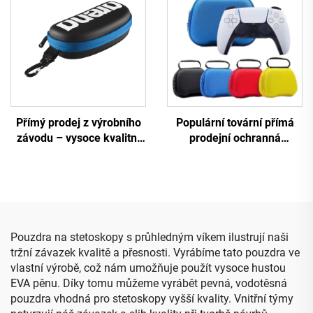
Přímý prodej z výrobního
Populární tovární přímá
závodu – vysoce kvalitní
prodejní ochranná
pouzdro z EVA pro
přepravní taštička z EVA
plavecké brýle pro
pro ovladač PS5
dospělé, individuálně
vyráběné pouzdro z EVA
pro plavecké brýle, módní
balení pro brýle
Pouzdra na stetoskopy s průhledným víkem ilustrují naši
tržní závazek kvalitě a přesnosti. Vyrábíme tato pouzdra ve
vlastní výrobě, což nám umožňuje použít vysoce hustou
EVA pěnu. Díky tomu můžeme vyrábět pevná, vodotěsná
pouzdra vhodná pro stetoskopy vyšší kvality. Vnitřní týmy