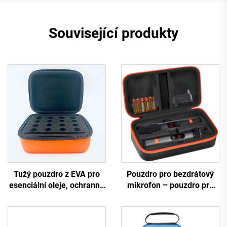
Související produkty
Tužý pouzdro z EVA pro
Pouzdro pro bezdrátový
esenciální oleje, ochranná
mikrofon – pouzdro pro
krabice pro lahvičky s
dva mikrofony, cestovní
esenciálními oleji
taštička pro ruční
dvoumikrofonový systém