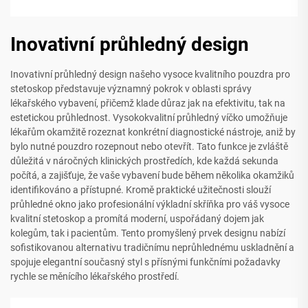
Inovativní průhledný design
Inovativní průhledný design našeho vysoce kvalitního pouzdra pro
stetoskop představuje významný pokrok v oblasti správy
lékařského vybavení, přičemž klade důraz jak na efektivitu, tak na
estetickou průhlednost. Vysokokvalitní průhledný víčko umožňuje
lékařům okamžitě rozeznat konkrétní diagnostické nástroje, aniž by
bylo nutné pouzdro rozepnout nebo otevřít. Tato funkce je zvláště
důležitá v náročných klinických prostředích, kde každá sekunda
počítá, a zajišťuje, že vaše vybavení bude během několika okamžiků
identifikováno a přístupné. Kromě praktické užitečnosti slouží
průhledné okno jako profesionální výkladní skříňka pro váš vysoce
kvalitní stetoskop a promítá moderní, uspořádaný dojem jak
kolegům, tak i pacientům. Tento promyšlený prvek designu nabízí
sofistikovanou alternativu tradičnímu neprůhlednému uskladnění a
spojuje elegantní současný styl s přísnými funkčními požadavky
rychle se měnícího lékařského prostředí.