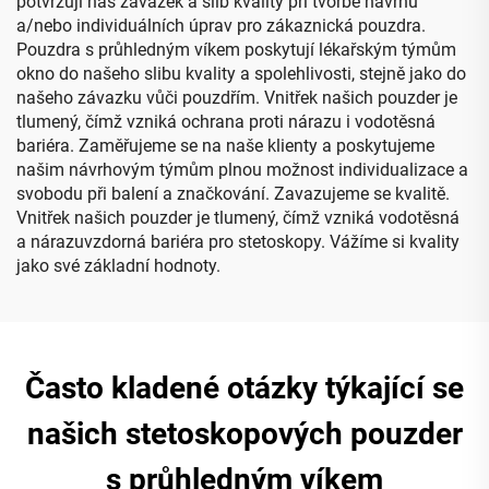
potvrzují náš závazek a slib kvality při tvorbě návrhů
a/nebo individuálních úprav pro zákaznická pouzdra.
Pouzdra s průhledným víkem poskytují lékařským týmům
okno do našeho slibu kvality a spolehlivosti, stejně jako do
našeho závazku vůči pouzdřím. Vnitřek našich pouzder je
tlumený, čímž vzniká ochrana proti nárazu i vodotěsná
bariéra. Zaměřujeme se na naše klienty a poskytujeme
našim návrhovým týmům plnou možnost individualizace a
svobodu při balení a značkování. Zavazujeme se kvalitě.
Vnitřek našich pouzder je tlumený, čímž vzniká vodotěsná
a nárazuvzdorná bariéra pro stetoskopy. Vážíme si kvality
jako své základní hodnoty.
Často kladené otázky týkající se
našich stetoskopových pouzder
s průhledným víkem