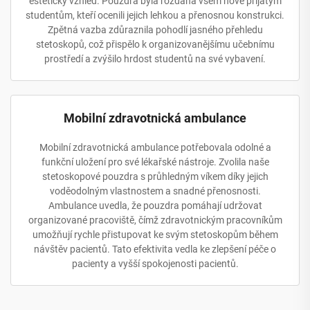
estetický vzhled. Pouzdra byla rozdána všem nově přijatým
studentům, kteří ocenili jejich lehkou a přenosnou konstrukci.
Zpětná vazba zdůraznila pohodlí jasného přehledu
stetoskopů, což přispělo k organizovanějšímu učebnímu
prostředí a zvýšilo hrdost studentů na své vybavení.
Mobilní zdravotnická ambulance
Mobilní zdravotnická ambulance potřebovala odolné a
funkční uložení pro své lékařské nástroje. Zvolila naše
stetoskopové pouzdra s průhledným víkem díky jejich
voděodolným vlastnostem a snadné přenosnosti.
Ambulance uvedla, že pouzdra pomáhají udržovat
organizované pracoviště, čímž zdravotnickým pracovníkům
umožňují rychle přistupovat ke svým stetoskopům během
návštěv pacientů. Tato efektivita vedla ke zlepšení péče o
pacienty a vyšší spokojenosti pacientů.