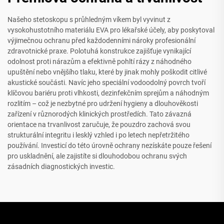
Našeho stetoskopu s průhledným víkem byl vyvinut z
vysokohustotního materiálu EVA pro lékařské účely, aby poskytoval
výjimečnou ochranu před každodenními nároky profesionální
zdravotnické praxe. Polotuhá konstrukce zajišťuje vynikající
odolnost proti nárazům a efektivně pohltí rázy z náhodného
upuštění nebo vnějšího tlaku, které by jinak mohly poškodit citlivé
akustické součásti. Navíc jeho speciální vodoodolný povrch tvoří
klíčovou bariéru proti vlhkosti, dezinfekčním sprejům a náhodným
rozlitím – což je nezbytné pro udržení hygieny a dlouhověkosti
zařízení v různorodých klinických prostředích. Tato závazná
orientace na trvanlivost zaručuje, že pouzdro zachová svou
strukturální integritu i lesklý vzhled i po letech nepřetržitého
používání. Investicí do této úrovně ochrany nezískáte pouze řešení
pro uskladnění, ale zajistíte si dlouhodobou ochranu svých
zásadních diagnostických investic.