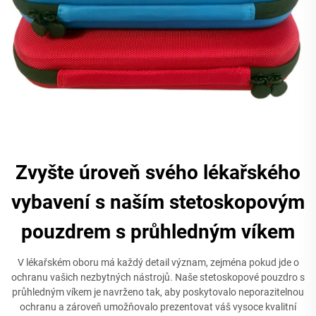
Zvyšte úroveň svého lékařského
vybavení s naším stetoskopovým
pouzdrem s průhledným víkem
V lékařském oboru má každý detail význam, zejména pokud jde o
ochranu vašich nezbytných nástrojů. Naše stetoskopové pouzdro s
průhledným víkem je navrženo tak, aby poskytovalo neporazitelnou
ochranu a zároveň umožňovalo prezentovat váš vysoce kvalitní