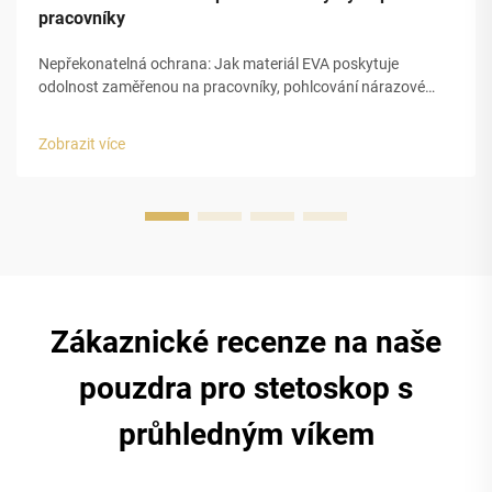
pracovníky
Nepřekonatelná ochrana: Jak materiál EVA poskytuje
odolnost zaměřenou na pracovníky, pohlcování nárazové
energie a odolnost proti nárazu v prostředích s vysokým
rizikem. Pěna EVA mění způsob, jakým chráníme nářadí, díky
Zobrazit více
své uzavřené buňkové struktuře, která pohlcuje nárazovou
energii ...
Zákaznické recenze na naše
pouzdra pro stetoskop s
průhledným víkem