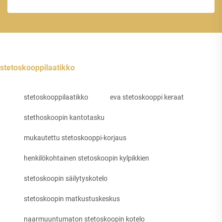
stetoskooppilaatikko
stetoskooppilaatikko
eva stetoskooppi keraat
stethoskoopin kantotasku
mukautettu stetoskooppi-korjaus
henkilökohtainen stetoskoopin kylpikkien
stetoskoopin säilytyskotelo
stetoskoopin matkustuskeskus
naarmuuntumaton stetoskoopin kotelo