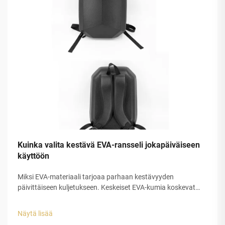
Kuinka valita kestävä EVA-ransseli jokapäiväiseen
käyttöön
Miksi EVA-materiaali tarjoaa parhaan kestävyyden
päivittäiseen kuljetukseen. Keskeiset EVA-kumia koskevat
ominaisuudet: joustavuus, vedenpitävyys ja iskunabsorptio.
EVA-kumi erottautuu todella hyvin päivittäiseen kuljetukseen,
Näytä lisää
koska sen kolme pääominaisuutta tekevät siitä...