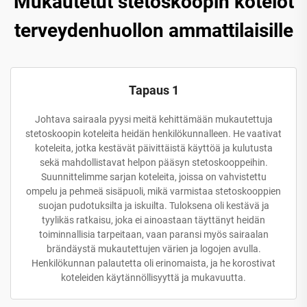
Mukautetut stetoskoopin kotelot
terveydenhuollon ammattilaisille
Tapaus 1
Johtava sairaala pyysi meitä kehittämään mukautettuja
stetoskoopin koteleita heidän henkilökunnalleen. He vaativat
koteleita, jotka kestävät päivittäistä käyttöä ja kulutusta
sekä mahdollistavat helpon pääsyn stetoskooppeihin.
Suunnittelimme sarjan koteleita, joissa on vahvistettu
ompelu ja pehmeä sisäpuoli, mikä varmistaa stetoskooppien
suojan pudotuksilta ja iskuilta. Tuloksena oli kestävä ja
tyylikäs ratkaisu, joka ei ainoastaan täyttänyt heidän
toiminnallisia tarpeitaan, vaan paransi myös sairaalan
brändäystä mukautettujen värien ja logojen avulla.
Henkilökunnan palautetta oli erinomaista, ja he korostivat
koteleiden käytännöllisyyttä ja mukavuutta.