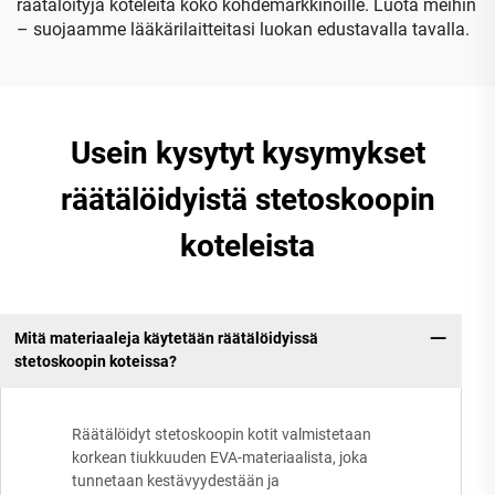
räätälöityjä koteleita koko kohdemarkkinoille. Luota meihin
– suojaamme lääkärilaitteitasi luokan edustavalla tavalla.
Usein kysytyt kysymykset
räätälöidyistä stetoskoopin
koteleista
Mitä materiaaleja käytetään räätälöidyissä
stetoskoopin koteissa?
Räätälöidyt stetoskoopin kotit valmistetaan
korkean tiukkuuden EVA-materiaalista, joka
tunnetaan kestävyydestään ja