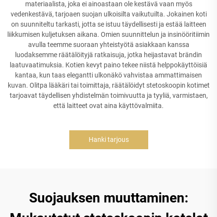
materiaalista, joka ei ainoastaan ole kestävä vaan myös
vedenkestävä, tarjoaen suojan ulkoisilta vaikutuilta. Jokainen koti
on suunniteltu tarkasti, jotta se istuu täydellisesti ja estää laitteen
liikkumisen kuljetuksen aikana. Omien suunnittelun ja insinööritiimin
avulla teemme suoraan yhteistyötä asiakkaan kanssa
luodaksemme räätälöityjä ratkaisuja, jotka heijastavat brändin
laatuvaatimuksia. Kotien kevyt paino tekee niistä helppokäyttöisiä
kantaa, kun taas elegantti ulkonäkö vahvistaa ammattimaisen
kuvan. Olitpa lääkäri tai toimittaja, räätälöidyt stetoskoopin kotimet
tarjoavat täydellisen yhdistelmän toimivuutta ja tyyliä, varmistaen,
että laitteet ovat aina käyttövalmiita.
Hanki tarjous
Suojauksen muuttaminen: