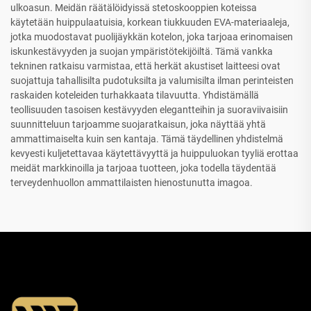
ulkoasun. Meidän räätälöidyissä stetoskooppien koteissa
käytetään huippulaatuisia, korkean tiukkuuden EVA-materiaaleja,
jotka muodostavat puolijäykkän kotelon, joka tarjoaa erinomaisen
iskunkestävyyden ja suojan ympäristötekijöiltä. Tämä vankka
tekninen ratkaisu varmistaa, että herkät akustiset laitteesi ovat
suojattuja tahallisilta pudotuksilta ja valumisilta ilman perinteisten
raskaiden koteleiden turhakkaata tilavuutta. Yhdistämällä
teollisuuden tasoisen kestävyyden elegantteihin ja suoraviivaisiin
suunnitteluun tarjoamme suojaratkaisun, joka näyttää yhtä
ammattimaiselta kuin sen kantaja. Tämä täydellinen yhdistelmä
kevyesti kuljetettavaa käytettävyyttä ja huippuluokan tyyliä erottaa
meidät markkinoilla ja tarjoaa tuotteen, joka todella täydentää
terveydenhuollon ammattilaisten hienostunutta imagoa.