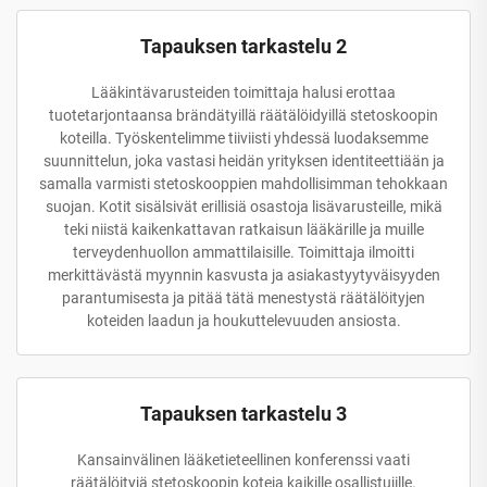
Tapauksen tarkastelu 2
Lääkintävarusteiden toimittaja halusi erottaa
tuotetarjontaansa brändätyillä räätälöidyillä stetoskoopin
koteilla. Työskentelimme tiiviisti yhdessä luodaksemme
suunnittelun, joka vastasi heidän yrityksen identiteettiään ja
samalla varmisti stetoskooppien mahdollisimman tehokkaan
suojan. Kotit sisälsivät erillisiä osastoja lisävarusteille, mikä
teki niistä kaikenkattavan ratkaisun lääkärille ja muille
terveydenhuollon ammattilaisille. Toimittaja ilmoitti
merkittävästä myynnin kasvusta ja asiakastyytyväisyyden
parantumisesta ja pitää tätä menestystä räätälöityjen
koteiden laadun ja houkuttelevuuden ansiosta.
Tapauksen tarkastelu 3
Kansainvälinen lääketieteellinen konferenssi vaati
räätälöityjä stetoskoopin koteja kaikille osallistujille.