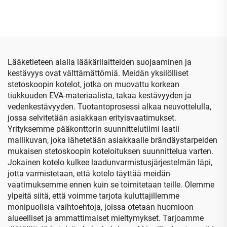
kovakotelo, vesitiivis
ohjainmatkakotelo,
varastointikotelo
suojava EVA-kantokotelo
työkaluille
PS5-ohjaimelle
Lääketieteen alalla lääkärilaitteiden suojaaminen ja
kestävyys ovat välttämättömiä. Meidän yksilölliset
stetoskoopin kotelot, jotka on muovattu korkean
tiukkuuden EVA-materiaalista, takaa kestävyyden ja
vedenkestävyyden. Tuotantoprosessi alkaa neuvottelulla,
jossa selvitetään asiakkaan erityisvaatimukset.
Yrityksemme pääkonttorin suunnittelutiimi laatii
mallikuvan, joka lähetetään asiakkaalle brändäystarpeiden
mukaisen stetoskoopin koteloituksen suunnittelua varten.
Jokainen kotelo kulkee laadunvarmistusjärjestelmän läpi,
jotta varmistetaan, että kotelo täyttää meidän
vaatimuksemme ennen kuin se toimitetaan teille. Olemme
ylpeitä siitä, että voimme tarjota kuluttajillemme
monipuolisia vaihtoehtoja, joissa otetaan huomioon
alueelliset ja ammattimaiset mieltymykset. Tarjoamme