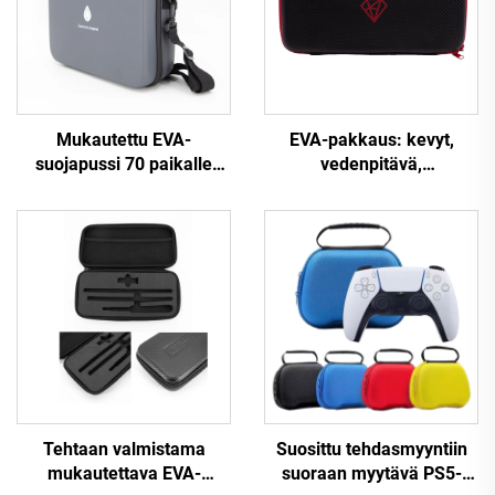
Mukautettu EVA-
EVA-pakkaus: kevyt,
suojapussi 70 paikalle
vedenpitävä,
oljeipulloille, oljeien
kovakuorinen,
säilytyslaatikko
mukautettava sähköisen
kosketinsoittimen
säilytyslaatikko –
maanjäristyksenvastainen,
kestävä, musta;
käytettävissä
leiriytymiseen ja
matkailuun.
Tehtaan valmistama
Suosittu tehdasmyyntiin
mukautettava EVA-
suoraan myytävä PS5-