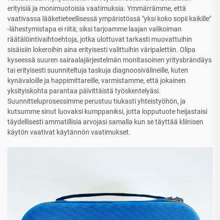
erityisiä ja monimuotoisia vaatimuksia. Ymmärrämme, että
vaativassa lääketieteellisessä ympäristössä "yksi koko sopii kaikille"
-lähestymistapa ei riitä; siksi tarjoamme laajan valikoiman
räätälöintivaihtoehtoja, jotka ulottuvat tarkasti muovattuihin
sisäisiin lokeroihin aina erityisesti valittuihin väripalettiin. Olipa
kyseessä suuren sairaalajärjestelmän monitasoinen yritysbrändäys
tai erityisesti suunniteltuja taskuja diagnoosivälineille, kuten
kynävaloille ja happimittareille, varmistamme, että jokainen
yksityiskohta parantaa päivittäistä työskentelyäsi.
Suunnitteluprosessimme perustuu tiukasti yhteistyöhön, ja
kutsumme sinut luovaksi kumppaniksi, jotta lopputuote heijastaisi
täydellisesti ammatillisia arvojasi samalla kun se täyttää kliinisen
käytön vaativat käytännön vaatimukset.