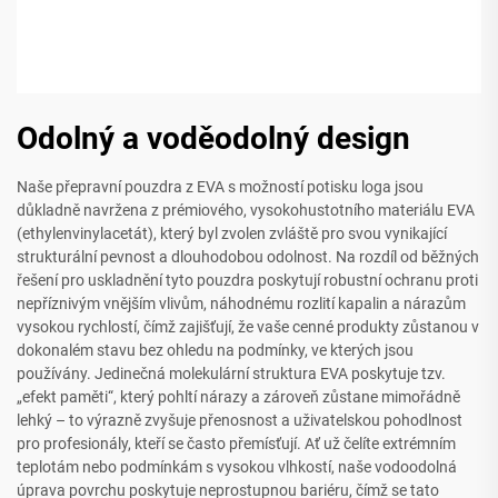
Odolný a voděodolný design
Naše přepravní pouzdra z EVA s možností potisku loga jsou
důkladně navržena z prémiového, vysokohustotního materiálu EVA
(ethylenvinylacetát), který byl zvolen zvláště pro svou vynikající
strukturální pevnost a dlouhodobou odolnost. Na rozdíl od běžných
řešení pro uskladnění tyto pouzdra poskytují robustní ochranu proti
nepříznivým vnějším vlivům, náhodnému rozlití kapalin a nárazům
vysokou rychlostí, čímž zajišťují, že vaše cenné produkty zůstanou v
dokonalém stavu bez ohledu na podmínky, ve kterých jsou
používány. Jedinečná molekulární struktura EVA poskytuje tzv.
„efekt paměti“, který pohltí nárazy a zároveň zůstane mimořádně
lehký – to výrazně zvyšuje přenosnost a uživatelskou pohodlnost
pro profesionály, kteří se často přemísťují. Ať už čelíte extrémním
teplotám nebo podmínkám s vysokou vlhkostí, naše vodoodolná
úprava povrchu poskytuje neprostupnou bariéru, čímž se tato