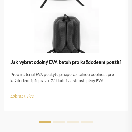
Jak vybrat odolný EVA batoh pro každodenní použití
Proč materiál EVA poskytuje neporazitelnou odolnost pro
každodenní přepravu. Základní vlastnosti pěny EVA:
pružnost, vodotěsnost a tlumení nárazů. Pěna EVA se
skutečně vyniká pro každodenní přepravu díky třem hlavním
Zobrazit více
charakteristikám, které ji činí tak...