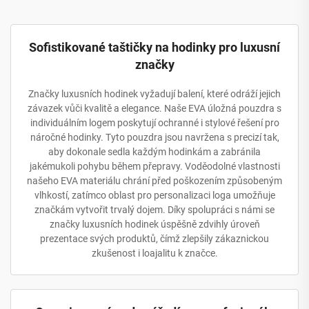
Sofistikované taštičky na hodinky pro luxusní
značky
Značky luxusních hodinek vyžadují balení, které odráží jejich
závazek vůči kvalitě a elegance. Naše EVA úložná pouzdra s
individuálním logem poskytují ochranné i stylové řešení pro
náročné hodinky. Tyto pouzdra jsou navržena s precizí tak,
aby dokonale sedla každým hodinkám a zabránila
jakémukoli pohybu během přepravy. Voděodolné vlastnosti
našeho EVA materiálu chrání před poškozením způsobeným
vlhkostí, zatímco oblast pro personalizaci loga umožňuje
značkám vytvořit trvalý dojem. Díky spolupráci s námi se
značky luxusních hodinek úspěšně zdvihly úroveň
prezentace svých produktů, čímž zlepšily zákaznickou
zkušenost i loajalitu k značce.