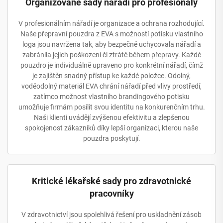
Organizované sady nářadí pro profesionály
V profesionálním nářadí je organizace a ochrana rozhodující.
Naše přepravní pouzdra z EVA s možností potisku vlastního
loga jsou navržena tak, aby bezpečně uchycovala nářadí a
zabránila jejich poškození či ztrátě během přepravy. Každé
pouzdro je individuálně upraveno pro konkrétní nářadí, čímž
je zajištěn snadný přístup ke každé položce. Odolný,
voděodolný materiál EVA chrání nářadí před vlivy prostředí,
zatímco možnost vlastního brandingového potisku
umožňuje firmám posílit svou identitu na konkurenčním trhu.
Naši klienti uvádějí zvýšenou efektivitu a zlepšenou
spokojenost zákazníků díky lepší organizaci, kterou naše
pouzdra poskytují.
Kritické lékařské sady pro zdravotnické
pracovníky
V zdravotnictví jsou spolehlivá řešení pro uskladnění zásob