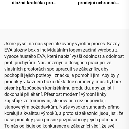
úložná krabička pro
prodejní ochranná
Nintendo Switch 2,
přepravní taštička z EVA
přenosná úložná taštička s
pro ovladač PS5
prostorem pro herní karty
a síťovým vnitřním
vakuem
Jsme pyšní na náš specializovaný výrobní proces. Každý
EVA úložný box s individuálním logem začíná výrobou z
vysoce hustého EVA, které nabízí vyšší odolnost a odolnost
proti puchýřům. Naši inženýři a designéři pracující ve
vlastních prostorách spolupracují se zákazníky, aby
pochopili jejich potřeby i značku, a pomohli jim. Aby byly
produkty v každém boxu důkladně chráněny, musí být box
přesně přizpůsoben konkrétnímu produktu, aby zajistil
dokonalé přiléhání. Přesnost moderní výrobní linky
zajišťuje, že formování, stehování a řez odpovídají
stanoveným požadavkům. Naše vysoké standardy přímo
korelují s kvalitou výrobků, a proto si zákazníci jsou jisti, že
naše produkty jsou přesně přizpůsobeny jejich potřebám.
To nás odlišuje od konkurence a zákazníci vědí, že své