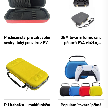
Příslušenství pro zdravotní
OEM tovární formovaná
sestry: tuhý pouzdro z EVA
pěnová EVA vložka,
pro děti i dospělé,
ochranné tvrdé pouzdro,
lékařská zásoba, červené
krabice pro příslušenství k
pouzdro, komplet pro
dronům, přepravní
stetoskopy 3M Littmann
pouzdro
Classic III
PU kabelka – multifunkční
Populární tovární přímá