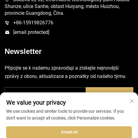
Shunze, ulice Sanhe, oblast Huiyang, město Huizhou,
provincie Guangdong, Čína.
+86-15919826776
[email protected]
Newsletter
Připojte se k našemu zpravodaji a získejte nejnovější
zprávy z oboru, aktualizace a poznatky od našeho týmu.
Odeslat
We value your privacy
We use cookies and similar tools to provide our services. If you
don't want to accept all cookies, click Personalize cookies.
Accept all
Všechna práva vyhrazena © 2025 společností Huizhou EVA Bag