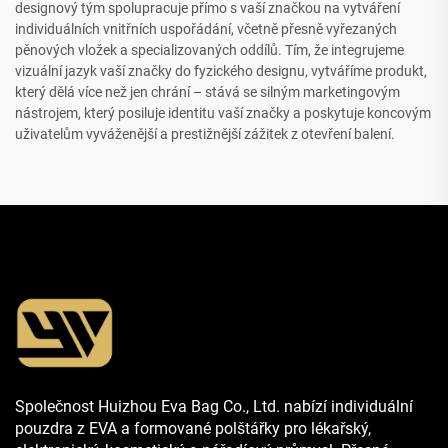
designový tým spolupracuje přímo s vaší značkou na vytváření
individuálních vnitřních uspořádání, včetně přesně vyřezaných
pěnových vložek a specializovaných oddílů. Tím, že integrujeme
vizuální jazyk vaší značky do fyzického designu, vytváříme produkt,
který dělá více než jen chrání – stává se silným marketingovým
nástrojem, který posiluje identitu vaší značky a poskytuje koncovým
uživatelům vyváženější a prestižnější zážitek z otevření balení.
Společnost Huizhou Eva Bag Co., Ltd. nabízí individuální
pouzdra z EVA a formované polštářky pro lékařský,