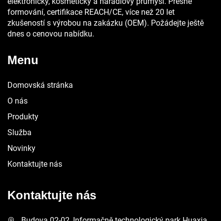
elektronický, kosmetický a nářadíový průmysl. Přesné
formování, certifikace REACH/CE, více než 20 let
zkušeností s výrobou na zakázku (OEM). Požádejte ještě
dnes o cenovou nabídku.
Menu
Domovská stránka
O nás
Produkty
Služba
Novinky
Kontaktujte nás
Kontaktujte nás
Budova 02-02, Informačně technologický park Huaxia