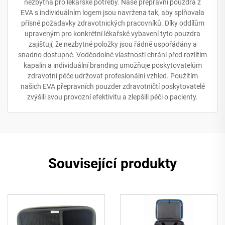
nezbytná pro lékařské potřeby. Naše přepravní pouzdra z
EVA s individuálním logem jsou navržena tak, aby splňovala
přísné požadavky zdravotnických pracovníků. Díky oddílům
upraveným pro konkrétní lékařské vybavení tyto pouzdra
zajišťují, že nezbytné položky jsou řádně uspořádány a
snadno dostupné. Voděodolné vlastnosti chrání před rozlitím
kapalin a individuální branding umožňuje poskytovatelům
zdravotní péče udržovat profesionální vzhled. Použitím
našich EVA přepravních pouzder zdravotničtí poskytovatelé
zvýšili svou provozní efektivitu a zlepšili péči o pacienty.
Související produkty