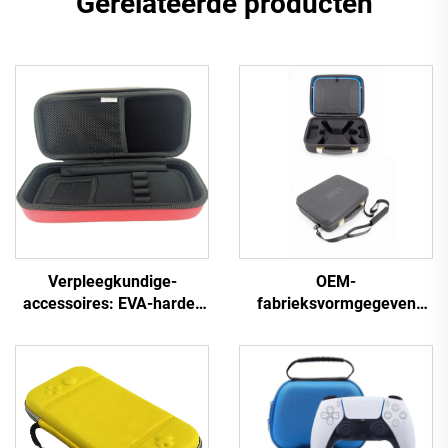
Gerelateerde producten
Verpleegkundige-
OEM-
accessoires: EVA-harde-
fabrieksvormgegeven
shell koffer voor kinderen
schuim-EVA-inzetstuk,
en volwassenen, medische
beschermende harde
benodigdheden, rode
koffer, doos voor drone-
shell-kitkoffer voor 3M
accessoires, draagbare
Littmann Classic III-
koffer
stethoscopen