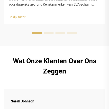
voor dagelijks gebruik. Kernkenmerken van EVA-schuim:
flexibiliteit, waterdichtheid en stootabsorptie. EVA-schuim
onderscheidt zich echt voor dagelijks draaggebruik vanwege
Bekijk meer
drie belangrijke eigenschappen die het zo …
Wat Onze Klanten Over Ons
Zeggen
Sarah Johnson