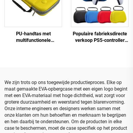
PU-handtas met
Populaire fabrieksdirecte
multifunctionele
verkoop PS5-controller
opbergdoos voor Nintendo
reisopbergcase,
Switch 2, draagbare
beschermende EVA-
opbergzak met kaartsleuf
draagcase voor PS5-
voor spellenkaarten en
controller
gaasnetzak
We zijn trots op ons toegewijde productieproces. Elke op
maat gemaakte EVA-opbergcase met een eigen logo begint
met een EVA-materiaal met hoge dichtheid, wat zorgt voor
grotere duurzaamheid en weerstand tegen blarenvorming.
Onze interne engineers en designers werken samen met
onze klanten om hun behoeften en merknaam te begrijpen
en hen daarbij te ondersteunen. Om de producten in elke
case te beschermen, moet de case specifiek op het product