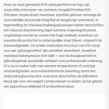
Onze op maat gemaakte EVA-opbergkoffers met logo zijn
zorgvuldig ontworpen van premium, hoogdichtheidse EVA
(Ethyleen-Vinylacetaat)-materiaal, specifiek gekozen vanwege de
uitzonderlijke structurele integriteit en langdurige weerstand. In
tegenstelling tot standaardopbergoplossingen bieden deze koffers
een robuuste bescherming tegen extreme omgevingsfactoren,
ongelukkige morsen en stoten met hoge snelheid, waardoor uw
waardevolle producten in onberispelijke staat blijven, ongeacht de
omstandigheden. De unieke moleculaire structuur van EVA zorgt
voor een 'geheugeneffect' dat schokken absorbeert, terwijl het
materiaal buitengewoon licht blijft — wat de draagbaarheid en
gebruiksgemak aanzienlijk verbetert voor professionals onderweg.
Of u nu te maken hebt met extreme temperaturen of vochtige
omstandigheden: onze waterafstotende afwerking vormt een
ondoordringbare barrière, waardoor deze koffers de definitieve
keuze zijn voor wie weigert compromissen te sluiten op het gebied
van apparatuurveiligheid of productlevensduur.