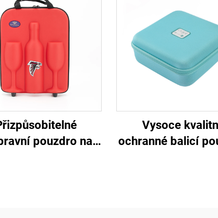
Přizpůsobitelné
Vysoce kvalitn
pravní pouzdro na
ochranné balicí p
dí z EVA se zipem,
a krabice z EVA 
hranné přepravní
skladování zaříze
dro na vína z EVA,
vhodné pro venk
aštička z EVA s
aktivity, cestován