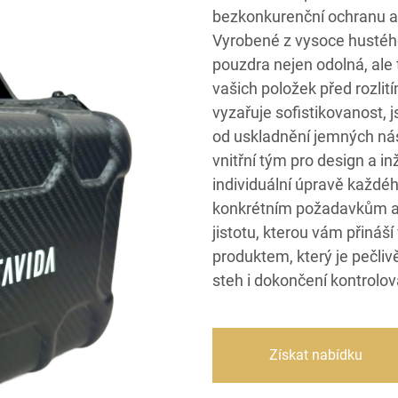
bezkonkurenční ochranu a 
Vyrobené z vysoce hustéh
pouzdra nejen odolná, ale 
vašich položek před rozlit
vyzařuje sofistikovanost, 
od uskladnění jemných nás
vnitřní tým pro design a i
individuální úpravě každé
konkrétním požadavkům a z
jistotu, kterou vám přináš
produktem, který je pečliv
steh i dokončení kontrolov
Získat nabídku