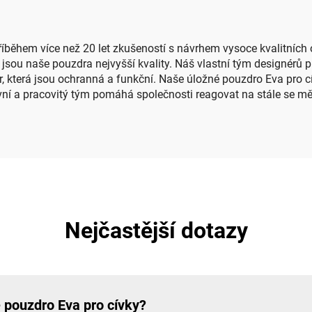
ěnovým vložkem
kosmetické úče
íběhem více než 20 let zkušeností s návrhem vysoce kvalitních o
, jsou naše pouzdra nejvyšší kvality. Náš vlastní tým designérů 
r, která jsou ochranná a funkční. Naše úložné pouzdro Eva pro c
tivní a pracovitý tým pomáhá společnosti reagovat na stále se m
Nejčastější dotazy
é pouzdro Eva pro cívky?