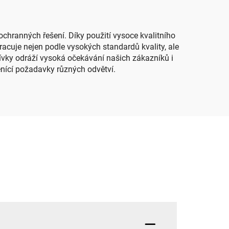
ly
vložkem a vlastností
odolnosti proti pronikání
pachů
chranných řešení. Díky použití vysoce kvalitního
pracuje nejen podle vysokých standardů kvality, ale
ívky odráží vysoká očekávání našich zákazníků i
ěnící požadavky různých odvětví.