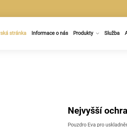
ká stránka
Informace o nás
Produkty
Služba
A
Nejvyšší ochr
Pouzdro Eva pro uskladněn