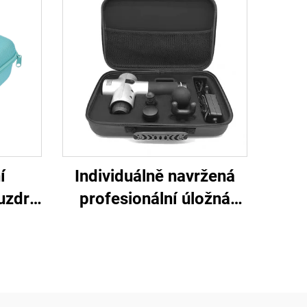
í
Individuálně navržená
ouzdro
profesionální úložná
pro
taštička pro elektronické
ní –
masážní nástroje s
ovní
tvrdým pouzdrem z pěny
í i
EVA, formovaným