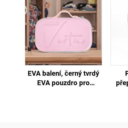
EVA balení, černý tvrdý
EVA pouzdro pro
pře
elektronická kosmetická
nářa
zařízení se zipem,
oc
vodotěsné a přenosné
pouz
pro cestování a
t