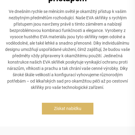
Ve dnešním rychle se měnícím světě je okamžitý přístup k vašim
nezbytným předmětům rozhodující. Naše EVA skříňky s rychlým
přístupem jsou navrženy právě s tímto záměrem a nabízejí
bezproblémovou kombinaci funkčnosti a elegance. Vyrobeny z
vysoce hustého EVA materiálu jsou tyto skříňky nejen odolné a
voděodolné, ale také lehké a snadno přenosné. Díky individuálnímu
designu umožňují uspořádané uložení, čímž zajišťují, že budou vaše
předměty vždy připraveny k okamžitému použití. Jedinečná
konstrukce našich EVA skříňek poskytuje vynikající ochranu proti
nárazům, vlhkosti a prachu a tak chrání vaše cenné výrobky. Díky
široké škále velikostí a konfigurací vyhovujeme různorodým
potřebám – od lékařských sad pro okamžitou péči až po cestovní
skříňky pro vaše technologické zařízení.
Získat nabídku