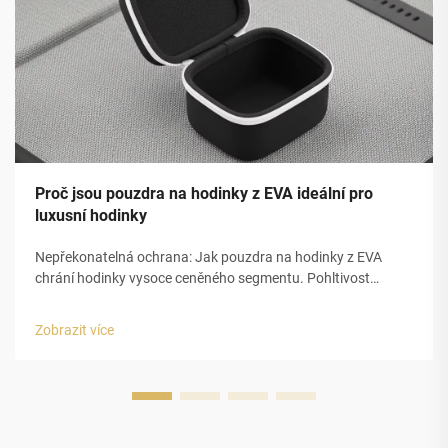
Proč jsou pouzdra na hodinky z EVA ideální pro
luxusní hodinky
Nepřekonatelná ochrana: Jak pouzdra na hodinky z EVA
chrání hodinky vysoce ceněného segmentu. Pohltivost
nárazů a strukturální integrita pěny EVA s uzavřenou
buňkou. Uzavřená buněčná struktura pěny z
Zobrazit více
ethylenvinylacetátu (EVA) poskytuje pouzdřím na luxusní
hodinky vynikající ochranu...