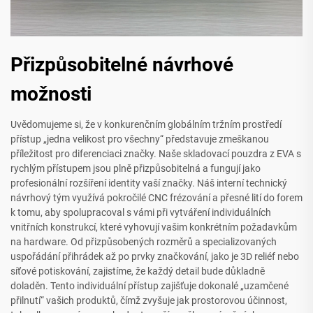
Přizpůsobitelné návrhové
možnosti
Uvědomujeme si, že v konkurenčním globálním tržním prostředí
přístup „jedna velikost pro všechny“ představuje zmeškanou
příležitost pro diferenciaci značky. Naše skladovací pouzdra z EVA s
rychlým přístupem jsou plně přizpůsobitelná a fungují jako
profesionální rozšíření identity vaší značky. Náš interní technický
návrhový tým využívá pokročilé CNC frézování a přesné lití do forem
k tomu, aby spolupracoval s vámi při vytváření individuálních
vnitřních konstrukcí, které vyhovují vašim konkrétním požadavkům
na hardware. Od přizpůsobených rozměrů a specializovaných
uspořádání přihrádek až po prvky značkování, jako je 3D reliéf nebo
síťové potiskování, zajistíme, že každý detail bude důkladně
doladěn. Tento individuální přístup zajišťuje dokonalé „uzamčené
přilnutí“ vašich produktů, čímž zvyšuje jak prostorovou účinnost,