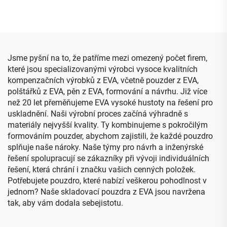
pro ovladač PS5
velká kapacita, taštička na
tužky, rozšiřitelné
kancelářské potřeby v
pouzdře
Jsme pyšní na to, že patříme mezi omezený počet firem,
které jsou specializovanými výrobci vysoce kvalitních
kompenzačních výrobků z EVA, včetně pouzder z EVA,
polštářků z EVA, pěn z EVA, formování a návrhu. Již více
než 20 let přeměňujeme EVA vysoké hustoty na řešení pro
uskladnění. Naši výrobní proces začíná výhradně s
materiály nejvyšší kvality. Ty kombinujeme s pokročilým
formováním pouzder, abychom zajistili, že každé pouzdro
splňuje naše nároky. Naše týmy pro návrh a inženýrské
řešení spolupracují se zákazníky při vývoji individuálních
řešení, která chrání i značku vašich cenných položek.
Potřebujete pouzdro, které nabízí veškerou pohodlnost v
jednom? Naše skladovací pouzdra z EVA jsou navržena
tak, aby vám dodala sebejistotu.