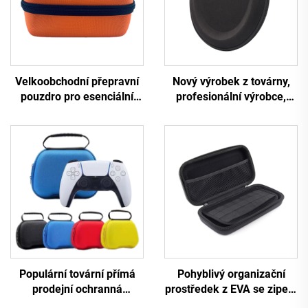
Velkoobchodní přepravní
Nový výrobek z továrny,
pouzdro pro esenciální
profesionální výrobce,
oleje s možností potisku
chráněný přepravní kufřík
zákaznického loga –
z EVA pro sluchátka, černá
pouzdro z EVA pro
pevná cestovní úložná
lahvičky s esenciálními
taštička se zipem
oleji, cestovní
taštička/pouzdro
Populární tovární přímá
Pohyblivý organizační
prodejní ochranná
prostředek z EVA se zipem
přepravní taštička z EVA
pro kancelářské potřeby,