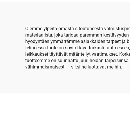
punainen kuori,
pakkauslaatikko 3M
Littmann Classic III -
stetoskooppeihin
Olemme ylpeitä omasta sitoutuneesta valmistuspro
materiaalista, joka tarjoaa paremman kestävyyden 
hyödyntäen ymmärrämme asiakkaiden tarpeet ja brän
telineessä tuote on sovitettava tarkasti tuotteesee
leikkaukset täyttävät määritellyt vaatimukset. Kor
tuotteemme on suunnattu juuri heidän tarpeisiinsa. 
vähimmäismäisesti – siksi he luottavat meihin.