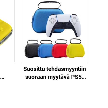
Suosittu tehdasmyyntiin
suoraan myytävä PS5-
kko
ohjainmatkakotelo,
2 -
suojava EVA-
ttava
kantokotelo PS5-