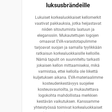
luksusbrändeille
Lukuiset korkealuokkaiset kellomerkit
vaativat pakkauksia, jotka heijastavat
niiden sitoutumista laatuun ja
eleganssiin. Mukautettujen logojen
omaavat EVA-varastotapulimme
tarjoavat suojan ja samalla tyylikkään
ratkaisun korkealuokkaisille kelloille.
Nämä tapulit on suunniteltu tarkasti
jokaisen kellon mittaamiseksi, mikä
varmistaa, ettei kellolla ole liikettä
kuljetuksen aikana. EVA-materiaalimme
kosteudenkestävyys suojelee
kosteusvaurioilta, ja mukautettava
logokohta mahdollistaa merkkien
kestävän vaikutuksen. Kanssamme
yhteistyössä toimivat korkealuokkaiset