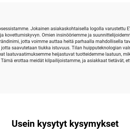
varastointipus
pelikorttipaikoill
verkkopussill
sessistamme. Jokainen asiakaskohtaisella logolla varustettu E
ja kovettumiskyvyn. Omien insinööriemme ja suunnittelijoidem
dinimi, jotta voimme auttaa heitä parhaalla mahdollisella tav
n, jotta saavutetaan tiukka istuvuus. Tilan huipputeknologian va
keat laatuvaatimuksemme heijastuvat tuotteidemme laatuun, mikä 
Tämä erottaa meidät kilpailijoistamme, ja asiakkaat tietävät, et
Usein kysytyt kysymykset