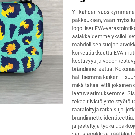
Yli kahden vuosikymmene
pakkauksen, vaan myös lu
logolliset EVA-varastoint
asiakkaidemme yksilöllise
mahdollisen suojan arvokk
korkeatiukkuutta EVA-mate
kestävyys ja vedenkestävy
brändinne laatua. Kokonaa
hallitsemme kaiken – suun
mikä takaa, että jokainen o
laatuvaatimuksemme. Sisä
tekee tiivistä yhteistyötä
räätälöityjä ratkaisuja, jo
brändinnette identiteettiä.
järjesteltyjä työkalupakkoja
varustepakkoja, räätälöidy