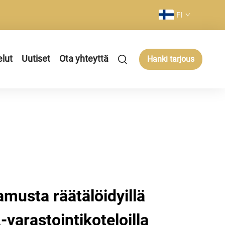
FI
elut
Uutiset
Ota yhteyttä
Hanki tarjous
musta räätälöidyillä
A-varastointikoteloilla