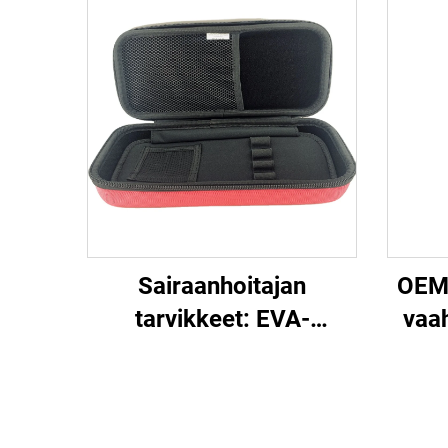
Sairaanhoitajan
OEM-
tarvikkeet: EVA-
vaa
kovakuorinen lasten ja
si
aikuisten
kotel
lääkintätarvikelaatikko,