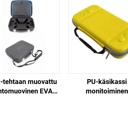
tehtaan muovattu
PU-käsikassi
htomuovinen EVA-
monitoiminen
säosa suojakova
varastointilaati
o, dronevarusteiden
Nintendo Switch 
kantokotelo
konsolille, kanne