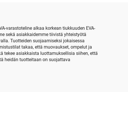
si
ohjaimelle
a ja
a
VA-varastoteline alkaa korkean tiukkuuden EVA-
me sekä asiakkaidemme tiivistä yhteistyötä
alla. Tuotteiden suojaamiseksi jokaisessa
lmistustilat takaa, että muovaukset, ompelut ja
tekee asiakkaista luottamuksellisia siihen, että
tä heidän tuotteitaan on suojattava