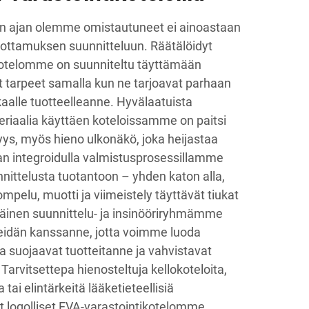
n ajan olemme omistautuneet ei ainoastaan
ottamuksen suunnitteluun. Räätälöidyt
ikotelomme on suunniteltu täyttämään
t tarpeet samalla kun ne tarjoavat parhaan
aalle tuotteelleanne. Hyvälaatuista
riaalia käyttäen koteloissamme on paitsi
ys, myös hieno ulkonäkö, joka heijastaa
n integroidulla valmistusprosessillamme
nittelusta tuotantoon – yhden katon alla,
mpelu, muotti ja viimeistely täyttävät tiukat
inen suunnittelu- ja insinööriryhmämme
 teidän kanssanne, jotta voimme luoda
tka suojaavat tuotteitanne ja vahvistavat
 Tarvitsettepa hienosteltuja kellokoteloita,
 tai elintärkeitä lääketieteellisiä
t logolliset EVA-varastointikotelomme