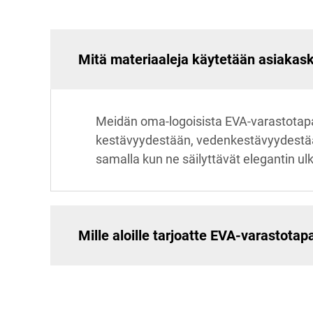
Mitä materiaaleja käytetään asiakasko
Meidän oma-logoisista EVA-varastotap
kestävyydestään, vedenkestävyydestään
samalla kun ne säilyttävät elegantin ul
Mille aloille tarjoatte EVA-varastota