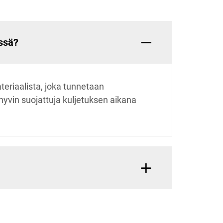
issä?
riaalista, joka tunnetaan
yvin suojattuja kuljetuksen aikana