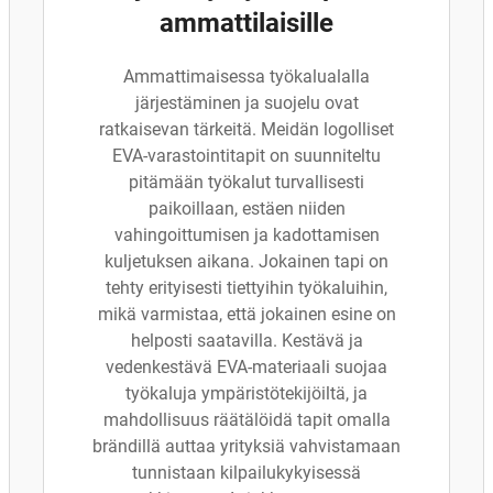
ammattilaisille
Ammattimaisessa työkalualalla
järjestäminen ja suojelu ovat
ratkaisevan tärkeitä. Meidän logolliset
EVA-varastointitapit on suunniteltu
pitämään työkalut turvallisesti
paikoillaan, estäen niiden
vahingoittumisen ja kadottamisen
kuljetuksen aikana. Jokainen tapi on
tehty erityisesti tiettyihin työkaluihin,
mikä varmistaa, että jokainen esine on
helposti saatavilla. Kestävä ja
vedenkestävä EVA-materiaali suojaa
työkaluja ympäristötekijöiltä, ja
mahdollisuus räätälöidä tapit omalla
brändillä auttaa yrityksiä vahvistamaan
tunnistaan kilpailukykyisessä