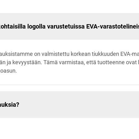
htaisilla logolla varustetuissa EVA-varastoteline
auksistamme on valmistettu korkean tiukkuuden EVA-mate
 ja kevyystään. Tämä varmistaa, että tuotteenne ovat h
koasun.
pauksia?