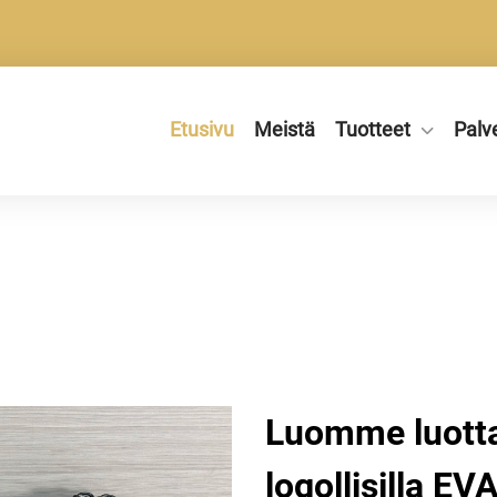
Etusivu
Meistä
Tuotteet
Palv
Luomme luotta
logollisilla EV