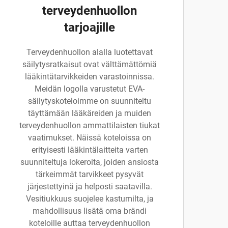
terveydenhuollon
tarjoajille
Terveydenhuollon alalla luotettavat
säilytysratkaisut ovat välttämättömiä
lääkintätarvikkeiden varastoinnissa.
Meidän logolla varustetut EVA-
säilytyskoteloimme on suunniteltu
täyttämään lääkäreiden ja muiden
terveydenhuollon ammattilaisten tiukat
vaatimukset. Näissä koteloissa on
erityisesti lääkintälaitteita varten
suunniteltuja lokeroita, joiden ansiosta
tärkeimmät tarvikkeet pysyvät
järjestettyinä ja helposti saatavilla.
Vesitiukkuus suojelee kastumilta, ja
mahdollisuus lisätä oma brändi
koteloille auttaa terveydenhuollon