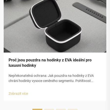
Proč jsou pouzdra na hodinky z EVA ideální pro
luxusní hodinky
Nepřekonatelná ochrana: Jak pouzdra na hodinky z EVA
chrání hodinky vysoce ceněného segmentu. Pohltivost
nárazů a strukturální integrita pěny EVA s uzavřenou
buňkou. Uzavřená buněčná struktura pěny z
Zobrazit více
ethylenvinylacetátu (EVA) poskytuje pouzdřím na luxusní
hodinky vynikající ochranu...