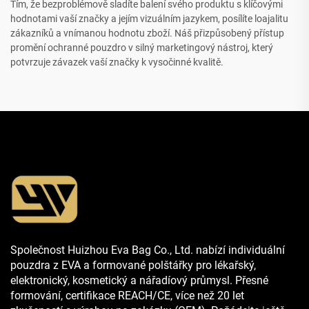
Tím, že bezproblémově sladíte balení svého produktu s klíčovými
hodnotami vaší značky a jejím vizuálním jazykem, posílíte loajalitu
zákazníků a vnímanou hodnotu zboží. Náš přizpůsobený přístup
promění ochranné pouzdro v silný marketingový nástroj, který
potvrzuje závazek vaší značky k vysočinné kvalitě.
Společnost Huizhou Eva Bag Co., Ltd. nabízí individuální
pouzdra z EVA a formované polštářky pro lékařský,
elektronický, kosmetický a nářadíový průmysl. Přesné
formování, certifikace REACH/CE, více než 20 let