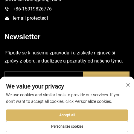
+86-15919826776
[email protected]
Newsletter
Připojte se k našemu zpravodaji a získejte nejnovější
zprávy z oboru, aktualizace a poznatky od našeho týmu.
Odeslat
We value your privacy
We use cookies and similar tools to provide our services. If you
don't want to accept all cookies, click Personalize cookies.
Accept all
Všechna práva vyhrazena © 2025 společností Huizhou EVA Bag
Co., Ltd. -
Zásady ochrany soukromí
Personalize cookies