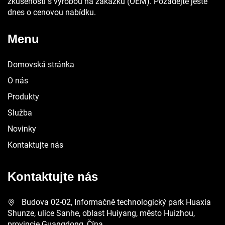
zkušeností s výrobou na zakázku (OEM). Požádejte ještě
dnes o cenovou nabídku.
Menu
Domovská stránka
O nás
Produkty
Služba
Novinky
Kontaktujte nás
Kontaktujte nás
Budova 02-02, Informačně technologický park Huaxia
Shunze, ulice Sanhe, oblast Huiyang, město Huizhou,
provincie Guangdong, Čína.