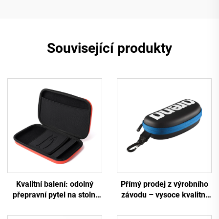
Související produkty
Kvalitní balení: odolný
Přímý prodej z výrobního
přepravní pytel na stolní
závodu – vysoce kvalitní
tenis, vyložená taštička,
pouzdro z EVA pro
individuální taštička na
plavecké brýle pro