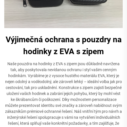
Výjimečná ochrana s pouzdry na
hodinky z EVA s zipem
Naše pouzdra na hodinky z EVA s zipem jsou důkladně navržena
tak, aby poskytovala nevídanou ochranu i styl vašim cenným
hodinkám. Vyrábíme je z vysoce hustého materiálu EVA, který je
nejen odolný a voděodolný, ale zároveň lehký – ideální volba jak pro
cestování, tak pro uskladnění. Konstrukce s zipem zajistí bezpečné
uložení vašich hodinek a zabrání jejich pohybu, který by mohl vést
ke škrábancům či poškození. Díky možnostem personalizace
můžete prezentovat identitu své značky a zároveň nabídnout svým
zákazníkům prémiové ochranné řešení. Náš vnitřní tým pro návrh a
inženýrské řešení spolupracuje s vámi na vytváření individuálních
řešení, která splňují vaše konkrétní požadavky, a tím zajišťuje, že