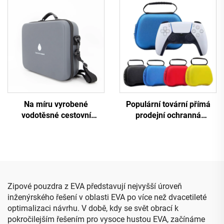
tenisovou raketu
dospělé, individuálně
vyráběné pouzdro z EVA
pro plavecké brýle, módní
balení pro brýle
Na míru vyrobené
Populární tovární přímá
vodotěsné cestovní
prodejní ochranná
pouzdro z plastu EVA pro
přepravní taštička z EVA
esenciální oleje – EVA
pro ovladač PS5
taštička černé barvy
Zipové pouzdra z EVA představují nejvyšší úroveň
inženýrského řešení v oblasti EVA po více než dvacetileté
optimalizaci návrhu. V době, kdy se svět obrací k
pokročilejším řešením pro vysoce hustou EVA, začínáme