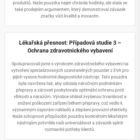
produktů. Naše pouzdra nejen chránila hodinky, ale stala se
také prodejním argumentem, který demonstroval závazek
značky vůči kvalitě a inovacím.
Lékařská přesnost: Případová studie 3 –
Ochrana zdravotnického vybavení
Spolupracovali jsme s výrobcem zdravotnického vybavení na
vytvoření specializovaných uzavíratelných pouzder z EVA pro
jejich vysoce hodnotné diagnostické nástroje. Tato pouzdra
byla navržena tak, aby odolala náročným podmínkám
přepravy a zároveň poskytovala optimální ochranu proti
vlhkosti a nárazům. Výrobce ohlásil zvýšenou trvanlivost a
snížení poškození zařízení během přepravy, což vedlo k
významným úsporám nákladů a zlepšení provozní efektivity.
Naše schopnost přizpůsobit pouzdra konkrétním lékařským
nástrojům potvrdila naši univerzálnost a závazek splnit
rozmanité potřeby klientů.