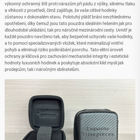
výkonný ochranný štít proti nárazům při pádu z výšky, silnému tlaku
a vlhkosti z prostředí, čímž zajišťuje, že vaše citlivé hodinky
zůstanou v dokonalém stavu. Polotuhý plášť brání nevzhlednému
opotřebení, díky čemuž jsou tato pouzdra ideálním řešením jak pro
dlouhodobé ukládání, tak pro náročné mezinárodní cesty. Uvnitř je
každé pouzdro navrženo tak, aby bezpečně uchycelo vaše hodinky,
a to pomocí specializovaných vložek, které minimalizují vnitřní
pohyb a eliminují riziko poškrábání povrchu. Tato elitní úroveň
ochrany je klíčová pro zachování mechanické integrity i estetické
hodnoty luxusních hodinek a poskytuje absolutní klid mysli jak
prodejcům, tak i náročným sběratelům.