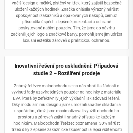
vnější design a měkký, plstěný vnitřek, který zajistil bezpečné
uložení každých hodinek. Značka ohlásila výrazný nárůst
spokojenosti zákazníků a opakovaných nákupů, čemuž
přisoudila úspěch zlepšené prezentaci a ochraně
poskytované našimi pouzdry. Tím, že jsme do návrhu
začlenili jejich logo a značkové barvy, pomohli jsme jim udržet
luxusní estetiku zároveň s praktickou ochranou.
Inovativní řešení pro uskladnění: Případová
studie 2 – Rozšíření prodeje
Známý řetězec maloobchodu se na nás obrátil s žádostí o
vyvinutí řady uzavíratelných pouzder na hodinky z materiálu
EVA, která by zefektivnily jejich výkladní i skladovací řešení.
Díky modulárnímu designu jsme umožnili snadné skládání a
uspořádání, čímž jsme maximalizovali využití obchodního
prostoru a zároveň zajistili snadný přístup ke každým
hodinkám. Maloobchodní řetězec poznamenal 30% nárůst
tržeb díky zlepšené zákaznické zkušenosti a lepší viditelnosti