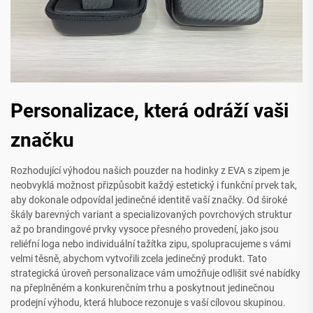
Personalizace, která odráží vaši
značku
Rozhodující výhodou našich pouzder na hodinky z EVA s zipem je
neobvyklá možnost přizpůsobit každý estetický i funkční prvek tak,
aby dokonale odpovídal jedinečné identitě vaší značky. Od široké
škály barevných variant a specializovaných povrchových struktur
až po brandingové prvky vysoce přesného provedení, jako jsou
reliéfní loga nebo individuální tažítka zipu, spolupracujeme s vámi
velmi těsně, abychom vytvořili zcela jedinečný produkt. Tato
strategická úroveň personalizace vám umožňuje odlišit své nabídky
na přeplněném a konkurenčním trhu a poskytnout jedinečnou
prodejní výhodu, která hluboce rezonuje s vaší cílovou skupinou.