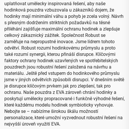
uplatňovat umělecky inspirovaná řešení, aby naše
hodinková pouzdra vzbuzovala u zákazníků dojem, že
hodinky mají minimální váhu a pohyb je zcela volný. Návrh
s přesným dodržením striktních požadavků na těsné
přiléhání zajišťuje maximální ochranu hodinek a zlepšuje
celkový zákaznický zážitek. Společnost Robust se
zaměřuje na nepropustné inovace. Jsme lídrem tohoto
odvětví. Robust rozumí hodinkovému průmyslu a proto
také rozumí synergii, kterou přináší disrupce. Klíčovými
faktory ochrany hodinek uzavřených ve spotřebitelských
pouzdrech jsou robustní řešení založená na návrhu a
materiálu. Ještě před vstupem do hodinkového průmyslu
jsme v jiných odvětvích způsobili disrupci. V dnešním světě
je disrupce klíčovým prvkem jak pro zlepšení, tak pro
ochranu. Naše pouzdra z EVA zároveň chrání hodinky a
poskytují umělecky propracované i funkčně výhodné řešení,
které každému modelu hodinek symbioticky vyhovuje.
Nebojte se – nabízíme širokou škálu možností
personalizace, které umožní vyzvednout robustní řešení na
nejvyšší úroveň využití EVA.