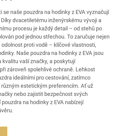
ti se naše pouzdra na hodinky z EVA vyznačují
u. Díky dvacetiletému inženýrskému vývoji a
ímu procesu je každý detail – od stehů po
olován pod jednou střechou. To zaručuje nejen
odolnost proti vodě – klíčové vlastnosti,
odinky. Naše pouzdra na hodinky z EVA jsou
 kvalitu vaší značky, a poskytují
při zároveň spolehlivé ochraně. Lehkost
uzdra ideálními pro cestování, zatímco
í různým estetickým preferencím. Ať už
načky nebo zajistit bezpečnost svých
í pouzdra na hodinky z EVA nabízejí
ůvěru.