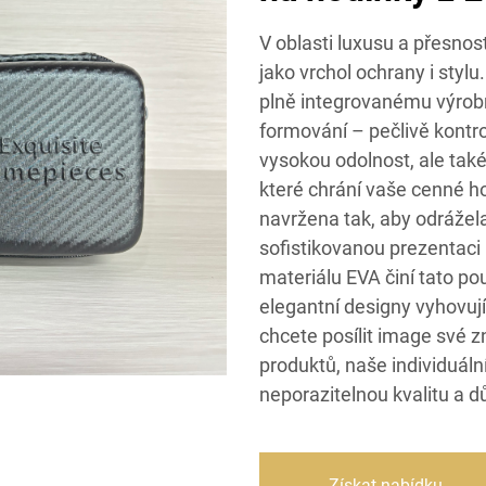
V oblasti luxusu a přesnos
jako vrchol ochrany i styl
plně integrovanému výrobn
formování – pečlivě kontr
vysokou odolnost, ale také 
které chrání vaše cenné h
navržena tak, aby odrážela
sofistikovanou prezentaci 
materiálu EVA činí tato po
elegantní designy vyhovuj
chcete posílit image své z
produktů, naše individuáln
neporazitelnou kvalitu a d
Získat nabídku