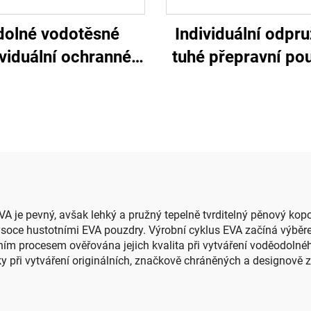
dolné vodotěsné
Individuální odpr
ividuální ochranné
tuhé přepravní po
ní pro motocyklové
z EVA pro klávesn
přilby
pěnovým vložk
EVA je pevný, avšak lehký a pružný tepelně tvrditelný pěnový ko
ysoce hustotními EVA pouzdry. Výrobní cyklus EVA začíná výběre
ím procesem ověřována jejich kvalita při vytváření voděodoln
y při vytváření originálních, značkově chráněných a designově za