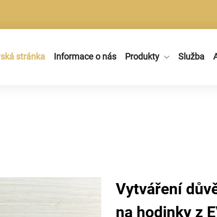
ká stránka
Informace o nás
Produkty
Služba
A
Vytváření dův
na hodinky z 