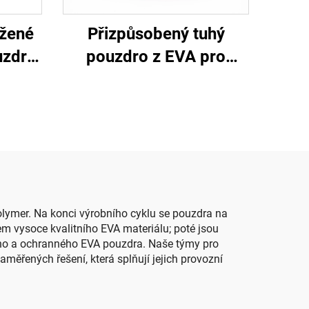
užené
Přizpůsobený tuhý
uzdro
pouzdro z EVA pro
ici s
nářadí, cestovací
em
přepravní a úložné
pouzdro pro make-up s
vložkou z pěny
polymer. Na konci výrobního cyklu se pouzdra na
m vysoce kvalitního EVA materiálu; poté jsou
ého a ochranného EVA pouzdra. Naše týmy pro
měřených řešení, která splňují jejich provozní