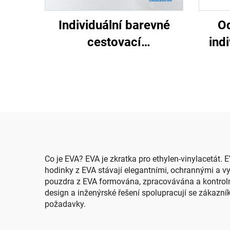
Individuální barevné
O
cestovací
ind
prachovzdorné tvrdé
bale
pouzdro na make-up se
zipem, tvrdé kosmetické
taštičky a pouzdra z
materiálu EVA s
individuálním logem
Co je EVA? EVA je zkratka pro ethylen-vinylacetát. 
hodinky z EVA stávají elegantními, ochrannými a v
pouzdra z EVA formována, zpracovávána a kontroln
design a inženýrské řešení spolupracují se zákazník
požadavky.