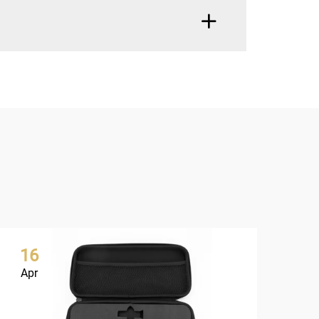
16
1
Apr
Ap