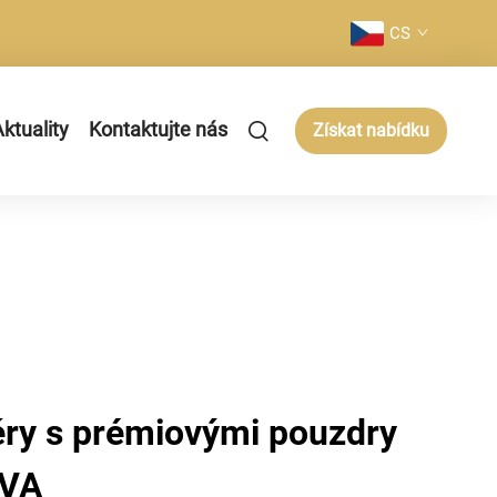
CS
ktuality
Kontaktujte nás
Získat nabídku
ěry s prémiovými pouzdry
EVA