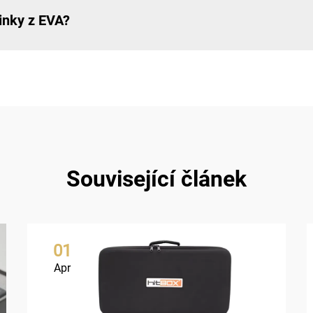
inky z EVA?
Související článek
01
Apr