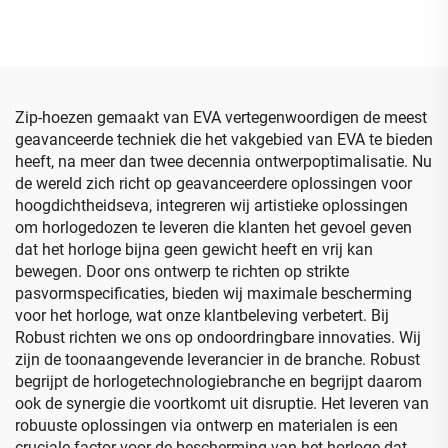
essentiële oliën – EVA-
beschermende EVA-
verpakking, zwart
draagcase voor PS5-
controller
Zip-hoezen gemaakt van EVA vertegenwoordigen de meest
geavanceerde techniek die het vakgebied van EVA te bieden
heeft, na meer dan twee decennia ontwerpoptimalisatie. Nu
de wereld zich richt op geavanceerdere oplossingen voor
hoogdichtheidseva, integreren wij artistieke oplossingen
om horlogedozen te leveren die klanten het gevoel geven
dat het horloge bijna geen gewicht heeft en vrij kan
bewegen. Door ons ontwerp te richten op strikte
pasvormspecificaties, bieden wij maximale bescherming
voor het horloge, wat onze klantbeleving verbetert. Bij
Robust richten we ons op ondoordringbare innovaties. Wij
zijn de toonaangevende leverancier in de branche. Robust
begrijpt de horlogetechnologiebranche en begrijpt daarom
ook de synergie die voortkomt uit disruptie. Het leveren van
robuuste oplossingen via ontwerp en materialen is een
cruciale factor voor de bescherming van het horloge dat