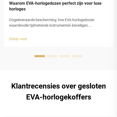
Waarom EVA-horlogedozen perfect zijn voor luxe
horloges
Ongeëvenaarde bescherming: hoe EVA-horlogedozen
waardevolle tijdmetende instrumenten beveiligen.
Schokabsorptie en structurele integriteit van gesloten-cel
EVA-schuim. De gesloten-celstructuur van
Bekijk meer
ethyleenvinylacetaat (EVA)-schuim biedt luxe horlogedozen
uitstekende bescherming...
Klantrecensies over gesloten
EVA-horlogekoffers