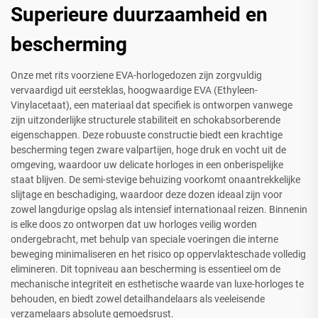
Superieure duurzaamheid en
bescherming
Onze met rits voorziene EVA-horlogedozen zijn zorgvuldig
vervaardigd uit eersteklas, hoogwaardige EVA (Ethyleen-
Vinylacetaat), een materiaal dat specifiek is ontworpen vanwege
zijn uitzonderlijke structurele stabiliteit en schokabsorberende
eigenschappen. Deze robuuste constructie biedt een krachtige
bescherming tegen zware valpartijen, hoge druk en vocht uit de
omgeving, waardoor uw delicate horloges in een onberispelijke
staat blijven. De semi-stevige behuizing voorkomt onaantrekkelijke
slijtage en beschadiging, waardoor deze dozen ideaal zijn voor
zowel langdurige opslag als intensief internationaal reizen. Binnenin
is elke doos zo ontworpen dat uw horloges veilig worden
ondergebracht, met behulp van speciale voeringen die interne
beweging minimaliseren en het risico op oppervlakteschade volledig
elimineren. Dit topniveau aan bescherming is essentieel om de
mechanische integriteit en esthetische waarde van luxe-horloges te
behouden, en biedt zowel detailhandelaars als veeleisende
verzamelaars absolute gemoedsrust.