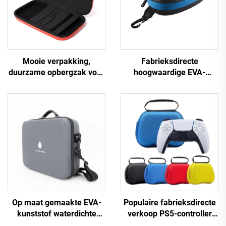
Mooie verpakking,
Fabrieksdirecte
duurzame opbergzak voor
hoogwaardige EVA-
tafeltennis, gevoerde tas,
zwembrilhoes voor
op maat gemaakte
volwassenen, op maat
tennisracketslagertas
gemaakte EVA-
zwembrilhoes, modieuze
brilopbergzak
Op maat gemaakte EVA-
Populaire fabrieksdirecte
kunststof waterdichte
verkoop PS5-controller
hardevolreiskoffer voor
reisopbergcase,