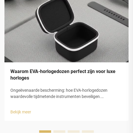
Waarom EVA-horlogedozen perfect zijn voor luxe
horloges
Ongeëvenaarde bescherming: hoe EVA-horlogedozen
waardevolle tijdmetende instrumenten beveiligen.
Schokabsorptie en structurele integriteit van gesloten-cel
EVA-schuim. De gesloten-celstructuur van
Bekijk meer
ethyleenvinylacetaat (EVA)-schuim biedt luxe horlogedozen
uitstekende bescherming...