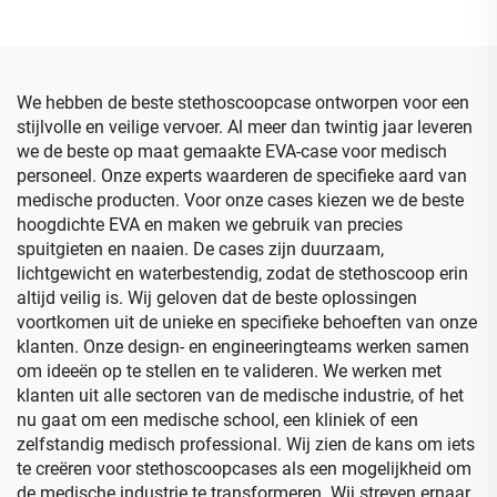
ijzergehalte, etui en tas
handmicrofoonhouder met
voor bril
dubbele microfoon, reistas
We hebben de beste stethoscoopcase ontworpen voor een
stijlvolle en veilige vervoer. Al meer dan twintig jaar leveren
we de beste op maat gemaakte EVA-case voor medisch
personeel. Onze experts waarderen de specifieke aard van
medische producten. Voor onze cases kiezen we de beste
hoogdichte EVA en maken we gebruik van precies
spuitgieten en naaien. De cases zijn duurzaam,
lichtgewicht en waterbestendig, zodat de stethoscoop erin
altijd veilig is. Wij geloven dat de beste oplossingen
voortkomen uit de unieke en specifieke behoeften van onze
klanten. Onze design- en engineeringteams werken samen
om ideeën op te stellen en te valideren. We werken met
klanten uit alle sectoren van de medische industrie, of het
nu gaat om een medische school, een kliniek of een
zelfstandig medisch professional. Wij zien de kans om iets
te creëren voor stethoscoopcases als een mogelijkheid om
de medische industrie te transformeren. Wij streven ernaar