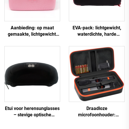
Aanbieding: op maat
EVA-pack: lichtgewicht,
gemaakte, lichtgewicht,
waterdichte, harde
eenvoudige,
behuizing voor
schokbestendige,
elektronische
waterdichte, gevormde
toetsenborden –
EVA-makeup-/toilettas,
trillingsbestendig,
draagbaar en duurzaam,
duurzaam, zwart, geschikt
harde shell-opbergdoos
voor kampeertochten en
reizen
Etui voor herensunglasses
Draadloze
– stevige optische
microfoonhouder:
brillendoos in effen
opbergkoffer voor twee
kleuren met hoger
microfoons,