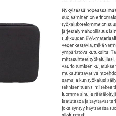
Nykyisessä nopeassa maai
suojaaminen on erinomais
työkalukotelomme on suun
järjestelymahdollisuus lait
tiukkuuden EVA-materiaalis
vedenkestäviä, mikä varmi
ympäristövaikutuksilta. Ta
mittasuhteet työkaluillesi,
vaurioitumisen kuljetukse
mukautettavat vaihtoehdot
samalla kun työkalusi säil
teknisen tuen tiimi tekee t
luomme sinulle räätälöityjä
laatutasoa ja täyttävät ta
joka syntyy käyttäessä tu
sijoitustasi.