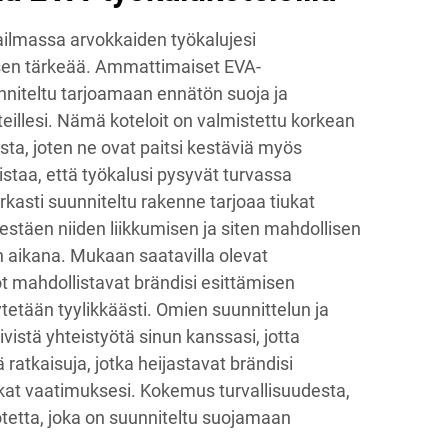
lmassa arvokkaiden työkalujesi
en tärkeää. Ammattimaiset EVA-
niteltu tarjoamaan ennätön suoja ja
teillesi. Nämä koteloit on valmistettu korkean
ta, joten ne ovat paitsi kestäviä myös
staa, että työkalusi pysyvät turvassa
rkasti suunniteltu rakenne tarjoaa tiukat
 estäen niiden liikkumisen ja siten mahdollisen
n aikana. Mukaan saatavilla olevat
 mahdollistavat brändisi esittämisen
ytetään tyylikkäästi. Omien suunnittelun ja
iivistä yhteistyötä sinun kanssasi, jotta
 ratkaisuja, jotka heijastavat brändisi
rkat vaatimuksesi. Kokemus turvallisuudesta,
otetta, joka on suunniteltu suojamaan