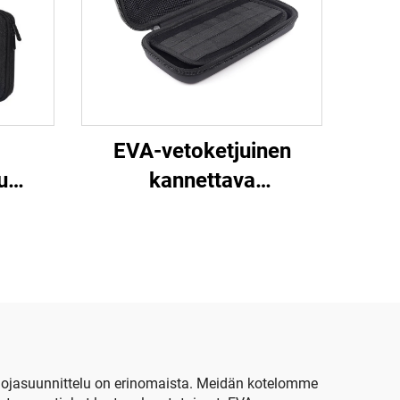
EVA-vetoketjuinen
u
kannettava
A-
kirjoitusvälineiden
järjestelylaatikko,
tusta
suurikapasiteettinen
rten,
kynänsäilytyspussi,
lpan
laajennettava
toimistotarvikelaatikko
ojasuunnittelu on erinomaista. Meidän kotelomme