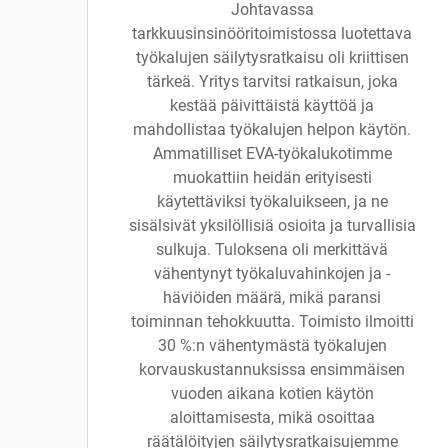
Johtavassa
tarkkuusinsinööritoimistossa luotettava
työkalujen säilytysratkaisu oli kriittisen
tärkeä. Yritys tarvitsi ratkaisun, joka
kestää päivittäistä käyttöä ja
mahdollistaa työkalujen helpon käytön.
Ammatilliset EVA-työkalukotimme
muokattiin heidän erityisesti
käytettäviksi työkaluikseen, ja ne
sisälsivät yksilöllisiä osioita ja turvallisia
sulkuja. Tuloksena oli merkittävä
vähentynyt työkaluvahinkojen ja -
häviöiden määrä, mikä paransi
toiminnan tehokkuutta. Toimisto ilmoitti
30 %:n vähentymästä työkalujen
korvauskustannuksissa ensimmäisen
vuoden aikana kotien käytön
aloittamisesta, mikä osoittaa
räätälöityjen säilytysratkaisujemme