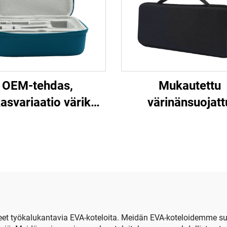
OEM-tehdas,
Mukautettu
asvariaatio värikäs
värinänsuojatt
EVA-laatikko,
kovakotelo EV
enpitävä PU/EVA-
materiaalista
urgisten laitteiden
näppäimistön kulje
laatikko
ja varastointia va
sisältää muovitu
 työkalukantavia EVA-koteloita. Meidän EVA-koteloidemme su