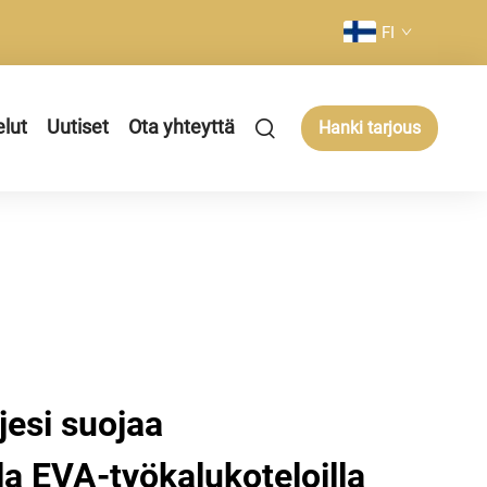
FI
elut
Uutiset
Ota yhteyttä
Hanki tarjous
jesi suojaa
a EVA-työkalukoteloilla