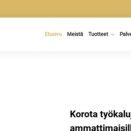
Etusivu
Meistä
Tuotteet
Palv
Korota työkalu
ammattimaisill