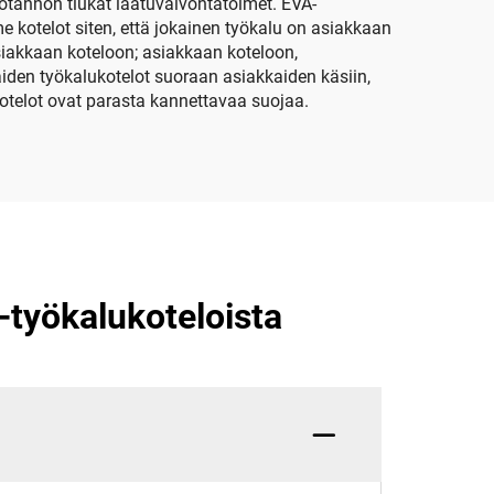
otannon tiukat laatuvalvontatoimet. EVA-
kotelot siten, että jokainen työkalu on asiakkaan
siakkaan koteloon; asiakkaan koteloon,
den työkalukotelot suoraan asiakkaiden käsiin,
otelot ovat parasta kannettavaa suojaa.
-työkalukoteloista