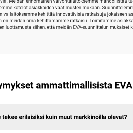
täviä. Meidän erinomainen valvontalaitoksemme mahdollistaa tu
lemme kotelot asiakkaiden vaatimusten mukaan. Suunnittelemme 
miva laitoksemme kehittää innovatiivisia ratkaisuja jokaiseen a
Tämä on meidän oma kehittämämme ratkaisu. Toimitamme asiakkai
en luottamusta siihen, että meidän EVA-suunnittelun mukaiset k
ymykset ammattimallisista EVA
tekee erilaisiksi kuin muut markkinoilla olevat?