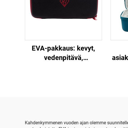
EVA-pakkaus: kevyt,
vedenpitävä,
asiak
kovakuorinen,
mukautettava sähköisen
ved
kosketinsoittimen
kir
säilytyslaatikko –
maanjäristyksenvastainen,
kestävä, musta;
käytettävissä
Kahdenkymmenen vuoden ajan olemme suunnitelleet