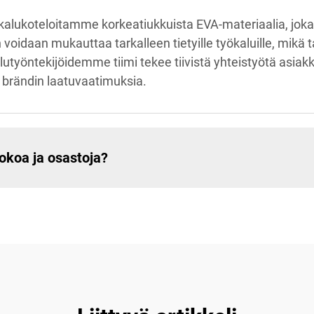
ukoteloitamme korkeatiukkuista EVA-materiaalia, joka
voidaan mukauttaa tarkalleen tietyille työkaluille, mik
lutyöntekijöidemme tiimi tekee tiivistä yhteistyötä asiak
at brändin laatuvaatimuksia.
okoa ja osastoja?