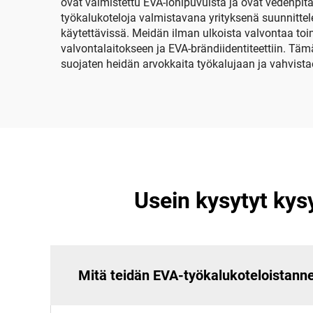
ovat valmistettu EVA-ionipuvuista ja ovat vedenpi
leiriytymiseen ja
työkalukoteloja valmistavana yrityksenä suunnitte
matkailuun.
käytettävissä. Meidän ilman ulkoista valvontaa toi
valvontalaitokseen ja EVA-brändiidentiteettiin. 
suojaten heidän arvokkaita työkalujaan ja vahvista
Usein kysytyt kys
Mitä teidän EVA-työkalukoteloistanne 