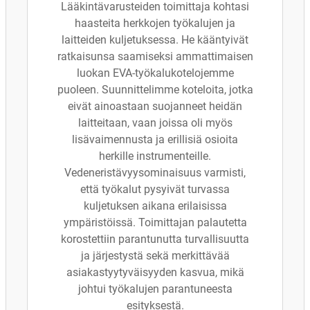
Lääkintävarusteiden toimittaja kohtasi
haasteita herkkojen työkalujen ja
laitteiden kuljetuksessa. He kääntyivät
ratkaisunsa saamiseksi ammattimaisen
luokan EVA-työkalukotelojemme
puoleen. Suunnittelimme koteloita, jotka
eivät ainoastaan suojanneet heidän
laitteitaan, vaan joissa oli myös
lisävaimennusta ja erillisiä osioita
herkille instrumenteille.
Vedeneristävyysominaisuus varmisti,
että työkalut pysyivät turvassa
kuljetuksen aikana erilaisissa
ympäristöissä. Toimittajan palautetta
korostettiin parantunutta turvallisuutta
ja järjestystä sekä merkittävää
asiakastyytyväisyyden kasvua, mikä
johtui työkalujen parantuneesta
esityksestä.