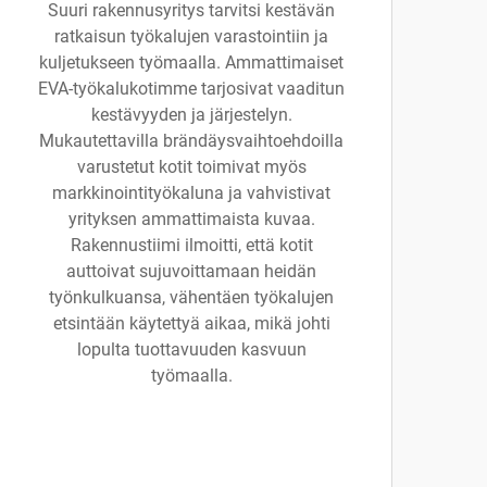
Suuri rakennusyritys tarvitsi kestävän
ratkaisun työkalujen varastointiin ja
kuljetukseen työmaalla. Ammattimaiset
EVA-työkalukotimme tarjosivat vaaditun
kestävyyden ja järjestelyn.
Mukautettavilla brändäysvaihtoehdoilla
varustetut kotit toimivat myös
markkinointityökaluna ja vahvistivat
yrityksen ammattimaista kuvaa.
Rakennustiimi ilmoitti, että kotit
auttoivat sujuvoittamaan heidän
työnkulkuansa, vähentäen työkalujen
etsintään käytettyä aikaa, mikä johti
lopulta tuottavuuden kasvuun
työmaalla.