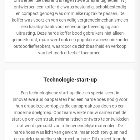
ontwerpen die bestand is tegen ruwe omstandigheden. Wij
ontwierpen een koffer die waterbestendig, schokbestendig
en compact genoeg was om in elke rugzak te passen. De
koffer was voorzien van een veilig vergrendelmechanisme en
een karabijnhaak voor eenvoudige bevestiging aan
uitrusting. Deze harde koffer bood gebruikers niet alleen
gemoedsrust, maar werd ook een populaire accessoire onder
outdoorliefhebbers, waardoor de zichtbaarheid en verkoop
van het merk effectief toenamen.
Technologie-start-up
Een technologische start-up die zich specialiseert in
innovatieve audioapparaten had een harde hoes nodig voor
hun draadloze oordopjes die aanspraak zou doen op een
moderne doelgroep. Ons team werkte nauw samen met de
start-up om een strak, minimalistisch ontwerp te ontwikkelen
dat werd gemaakt van milieuvriendelijke materialen. De
harde hoes was licht van gewicht, maar toch stevig, en had
een uniek magnetisch sluitmechanisme. Dit project toonde