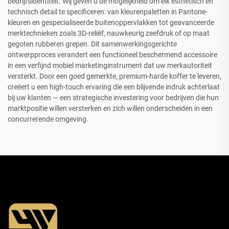
bedrijfsidentiteit. Wij geven u de mogelijkheid om elk esthetisch en
technisch detail te specificeren: van kleurenpaletten in Pantone-
kleuren en gespecialiseerde buitenoppervlakken tot geavanceerde
merktechnieken zoals 3D-reliëf, nauwkeurig zeefdruk of op maat
gegoten rubberen grepen. Dit samenwerkingsgerichte
ontwerpproces verandert een functioneel beschermend accessoire
in een verfijnd mobiel marketinginstrument dat uw merkautoriteit
versterkt. Door een goed gemerkte, premium-harde koffer te leveren,
creëert u een high-touch ervaring die een blijvende indruk achterlaat
bij uw klanten — een strategische investering voor bedrijven die hun
marktpositie willen versterken en zich willen onderscheiden in een
concurrerende omgeving.