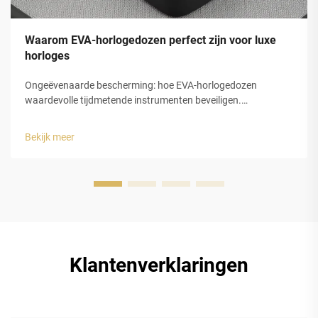
Waarom EVA-horlogedozen perfect zijn voor luxe
horloges
Ongeëvenaarde bescherming: hoe EVA-horlogedozen
waardevolle tijdmetende instrumenten beveiligen.
Schokabsorptie en structurele integriteit van gesloten-cel
EVA-schuim. De gesloten-celstructuur van
Bekijk meer
ethyleenvinylacetaat (EVA)-schuim biedt luxe horlogedozen
uitstekende bescherming...
Klantenverklaringen