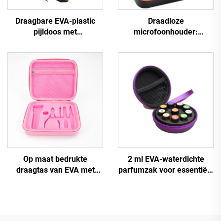
Draagbare EVA-plastic
Draadloze
pijldoos met
microfoonhouder:
drukbestendige opslag
opbergkoffer voor twee
voor pijlborden,
microfoons,
drukbestendige pijldoos
handmicrofoonhouder met
dubbele microfoon, reistas
Op maat bedrukte
2 ml EVA-waterdichte
draagtas van EVA met
parfumzak voor essentiële
harde behuizing en
oliën met polsriem, kleine
gevormde bak, reistas met
ronde ritszak voor 10
gesneden schuim
flessen