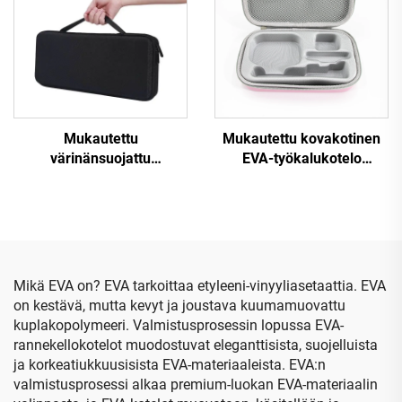
kovat EVA-
kosmetiikkapussit ja -
koteloit sekä räätälöity
logo
Mukautettu
Mukautettu kovakotinen
värinänsuojattu
EVA-työkalukotelo
kovakotelo EVA-
matkailuun,
materiaalista
meikkipusseihin ja
näppäimistön kuljetusta ja
varastointiin, jossa on
varastointia varten,
muovinen sisäosio
sisältää muovitulpan
Mikä EVA on? EVA tarkoittaa etyleeni-vinyyliasetaattia. EVA
on kestävä, mutta kevyt ja joustava kuumamuovattu
kuplakopolymeeri. Valmistusprosessin lopussa EVA-
rannekellokotelot muodostuvat eleganttisista, suojelluista
ja korkeatiukkuusisista EVA-materiaaleista. EVA:n
valmistusprosessi alkaa premium-luokan EVA-materiaalin