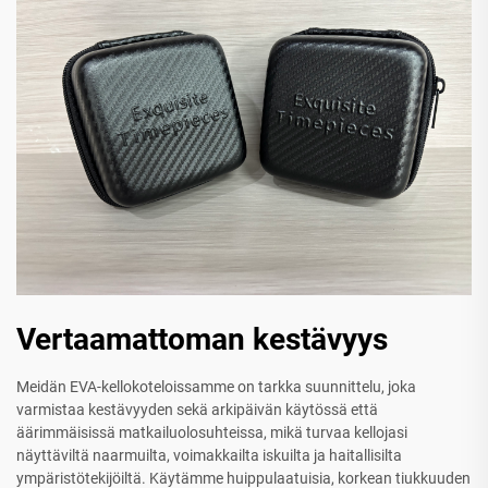
Vertaamattoman kestävyys
Meidän EVA-kellokoteloissamme on tarkka suunnittelu, joka
varmistaa kestävyyden sekä arkipäivän käytössä että
äärimmäisissä matkailuolosuhteissa, mikä turvaa kellojasi
näyttäviltä naarmuilta, voimakkailta iskuilta ja haitallisilta
ympäristötekijöiltä. Käytämme huippulaatuisia, korkean tiukkuuden