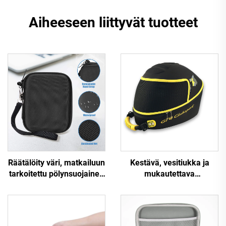
Aiheeseen liittyvät tuotteet
Räätälöity väri, matkailuun
Kestävä, vesitiukka ja
tarkoitettu pölynsuojainen
mukautettava
kova kuoren
iskunvaimentava
kuljetuslaatikko
moottoripyörän kypärän
meikkipusseille ja
pakkauslaatikko
vetoketjulla varustetut