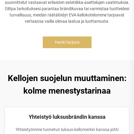
suunnittelut vastaavat erilaisten estetiikka-asettelujen vaatimuksia.
Olitpa tarkoituksesi parantaa brändikuvaa tai varmistaa tuotteidesi
turvallisuus, meidän räätälöidyt EVA-kellokotelomme tarjoavat
vertaansa vailla olevaa laatua ja luottamusta.
Hanki tarjous
Kellojen suojelun muuttaminen:
kolme menestystarinaa
Yhteistyö luksusbrändin kanssa
Yhteistyömme tunnetun luksus-kellomerkin kanssa johti