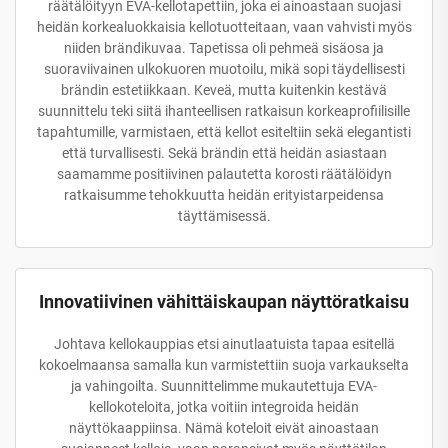
räätälöityyn EVA-kellotapettiin, joka ei ainoastaan suojasi
heidän korkealuokkaisia kellotuotteitaan, vaan vahvisti myös
niiden brändikuvaa. Tapetissa oli pehmeä sisäosa ja
suoraviivainen ulkokuoren muotoilu, mikä sopi täydellisesti
brändin estetiikkaan. Keveä, mutta kuitenkin kestävä
suunnittelu teki siitä ihanteellisen ratkaisun korkeaprofiilisille
tapahtumille, varmistaen, että kellot esiteltiin sekä elegantisti
että turvallisesti. Sekä brändin että heidän asiastaan
saamamme positiivinen palautetta korosti räätälöidyn
ratkaisumme tehokkuutta heidän erityistarpeidensa
täyttämisessä.
Innovatiivinen vähittäiskaupan näyttöratkaisu
Johtava kellokauppias etsi ainutlaatuista tapaa esitellä
kokoelmaansa samalla kun varmistettiin suoja varkaukselta
ja vahingoilta. Suunnittelimme mukautettuja EVA-
kellokoteloita, jotka voitiin integroida heidän
näyttökaappiinsa. Nämä koteloit eivät ainoastaan