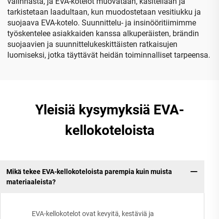
valinnasta, ja EVA-kotelot muovataan, käsitellään ja
tarkistetaan laadultaan, kun muodostetaan vesitiukku ja
suojaava EVA-kotelo. Suunnittelu- ja insinööritiimimme
työskentelee asiakkaiden kanssa alkuperäisten, brändin
suojaavien ja suunnittelukeskittäisten ratkaisujen
luomiseksi, jotka täyttävät heidän toiminnalliset tarpeensa.
Yleisiä kysymyksiä EVA-
kellokoteloista
Mikä tekee EVA-kellokoteloista parempia kuin muista
materiaaleista?
EVA-kellokotelot ovat kevyitä, kestäviä ja