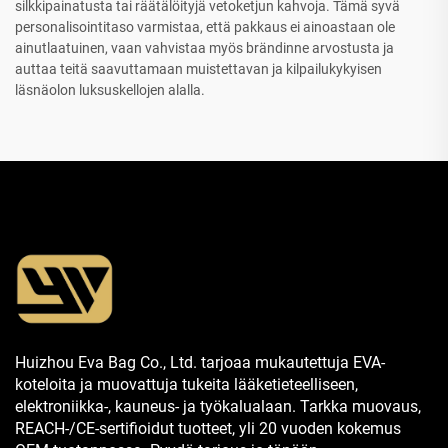
silkkipainatusta tai räätälöityjä vetoketjun kahvoja. Tämä syvä
personalisointitaso varmistaa, että pakkaus ei ainoastaan ole
ainutlaatuinen, vaan vahvistaa myös brändinne arvostusta ja
auttaa teitä saavuttamaan muistettavan ja kilpailukykyisen
läsnäolon luksuskellojen alalla.
Huizhou Eva Bag Co., Ltd. tarjoaa mukautettuja EVA-
koteloita ja muovattuja tukeita lääketieteelliseen,
elektroniikka-, kauneus- ja työkalualaan. Tarkka muovaus,
REACH-/CE-sertifioidut tuotteet, yli 20 vuoden kokemus