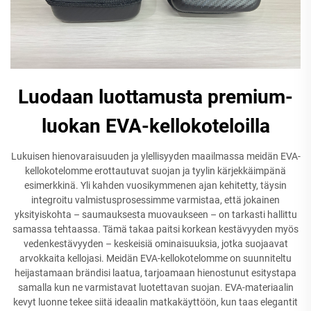
Luodaan luottamusta premium-
luokan EVA-kellokoteloilla
Lukuisen hienovaraisuuden ja ylellisyyden maailmassa meidän EVA-
kellokotelomme erottautuvat suojan ja tyylin kärjekkäimpänä
esimerkkinä. Yli kahden vuosikymmenen ajan kehitetty, täysin
integroitu valmistusprosessimme varmistaa, että jokainen
yksityiskohta – saumauksesta muovaukseen – on tarkasti hallittu
samassa tehtaassa. Tämä takaa paitsi korkean kestävyyden myös
vedenkestävyyden – keskeisiä ominaisuuksia, jotka suojaavat
arvokkaita kellojasi. Meidän EVA-kellokotelomme on suunniteltu
heijastamaan brändisi laatua, tarjoamaan hienostunut esitystapa
samalla kun ne varmistavat luotettavan suojan. EVA-materiaalin
kevyt luonne tekee siitä ideaalin matkakäyttöön, kun taas elegantit