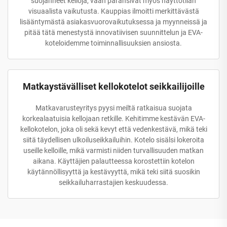
suojanneet kelloja, vaan paransivat myös näyttötilan
visuaalista vaikutusta. Kauppias ilmoitti merkittävästä
lisääntymästä asiakasvuorovaikutuksessa ja myynneissä ja
pitää tätä menestystä innovatiivisen suunnittelun ja EVA-
koteloidemme toiminnallisuuksien ansiosta.
Matkaystävälliset kellokotelot seikkailijoille
Matkavarusteyritys pyysi meiltä ratkaisua suojata
korkealaatuisia kellojaan retkille. Kehitimme kestävän EVA-
kellokotelon, joka oli sekä kevyt että vedenkestävä, mikä teki
siitä täydellisen ulkoiluseikkailuihin. Kotelo sisälsi lokeroita
useille kelloille, mikä varmisti niiden turvallisuuden matkan
aikana. Käyttäjien palautteessa korostettiin kotelon
käytännöllisyyttä ja kestävyyttä, mikä teki siitä suosikin
seikkailuharrastajien keskuudessa.