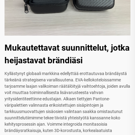
Mukautettavat suunnittelut, jotka
heijastavat brändiäsi
Kyllästynyt globaali markkina edellyttää erottautuvaa brändäystä
tärkeänä strategisena varallisuutena. EVA-kellokoteloissamme
tarjoamme laajan valikoiman räätälöityjä vaihtoehtoja, joiden avulla
voit muuttaa toiminnallisesta lisävarusteesta vahvan
yritysidentiteettinne edustajan. Alkaen tiettyjen Pantone-
väripalettien valinnasta erikoistettujen sisäpintojen ja
tarkkuusmuovattujen sisäosien valintaan saakka omistautunut
suunnittelutiimimme tekee tiivistä yhteistyötä kanssanne koko
kehitysprosessin ajan. Voimme integroida monitasoisia
brändäysratkaisuja, kuten 3D-korostusta, korkealaatuista