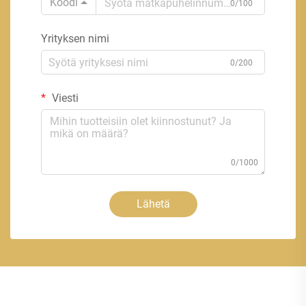
Koodi
0/100
Yrityksen nimi
0/200
Viesti
0/1000
Lähetä