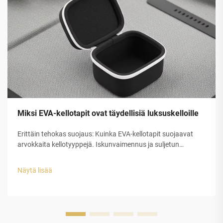
Miksi EVA-kellotapit ovat täydellisiä luksuskelloille
Erittäin tehokas suojaus: Kuinka EVA-kellotapit suojaavat
arvokkaita kellotyyppejä. Iskunvaimennus ja suljetun
solurakenteen EVA-kuoren rakenteellinen eheys. Etyleeni-
vinyyliasetaatin (EVA) suljetun solurakenteen muovilla on
Näytä lisää
erinomainen suojauskyky luksuskellojen tappeihin...