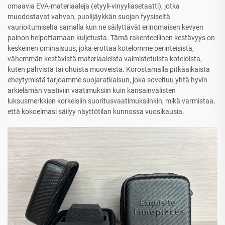
omaavia EVA-materiaaleja (etyyli-vinyyliasetaatti), jotka
muodostavat vahvan, puolijäykkän suojan fyysiseltä
vaurioitumiselta samalla kun ne säilyttävät erinomaisen kevyen
painon helpottamaan kuljetusta. Tämä rakenteellinen kestävyys on
keskeinen ominaisuus, joka erottaa kotelomme perinteisistä,
vähemmän kestävistä materiaaleista valmistetuista koteloista,
kuten pahvista tai ohuista muoveista. Korostamalla pitkäaikaista
eheytymistä tarjoamme suojaratkaisun, joka soveltuu yhtä hyvin
arkielämän vaativiin vaatimuksiin kuin kansainvälisten
luksusmerkkien korkeisiin suoritusvaatimuksiinkin, mikä varmistaa,
että kokoelmasi säilyy näyttötilan kunnossa vuosikausia.