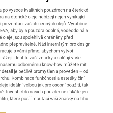
a po vysoce kvalitních pouzdrech na éterické
 na éterické oleje nabízejí nejen vynikající
ní prezentaci vašich cenných olejů. Vyrábíme
 EVA, aby byla pouzdra odolná, voděodolná a
é oleje jsou spolehlivě chráněny před
no přepravitelné. Náš interní tým pro design
racuje s vámi přímo, abychom vytvořili
drážejí identitu vaší značky a splňují vaše
ky našemu odbornému know-how můžete mít
ý detail je pečlivě promyšlen a proveden – od
rchu. Kombinace funkčnosti a estetiky činí
eje ideální volbou jak pro osobní použití, tak
ně. Investicí do našich pouzder nezískáte jen
litu, které posílí reputaci vaší značky na trhu.