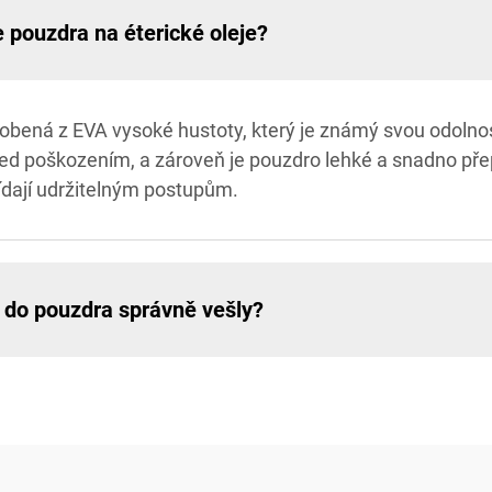
 pouzdra na éterické oleje?
robená z EVA vysoké hustoty, který je známý svou odolnos
před poškozením, a zároveň je pouzdro lehké a snadno pře
vídají udržitelným postupům.
e do pouzdra správně vešly?