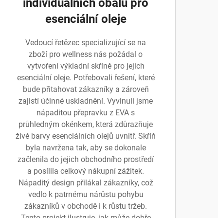
individuálních obalů pro
esenciální oleje
Vedoucí řetězec specializující se na
zboží pro wellness nás požádal o
vytvoření výkladní skříně pro jejich
esenciální oleje. Potřebovali řešení, které
bude přitahovat zákazníky a zároveň
zajistí účinné uskladnění. Vyvinuli jsme
nápaditou přepravku z EVA s
průhledným okénkem, která zdůrazňuje
živé barvy esenciálních olejů uvnitř. Skříň
byla navržena tak, aby se dokonale
začlenila do jejich obchodního prostředí
a posílila celkový nákupní zážitek.
Nápaditý design přilákal zákazníky, což
vedlo k patrnému nárůstu pohybu
zákazníků v obchodě i k růstu tržeb.
Tento projekt ilustruje, jak může dobře