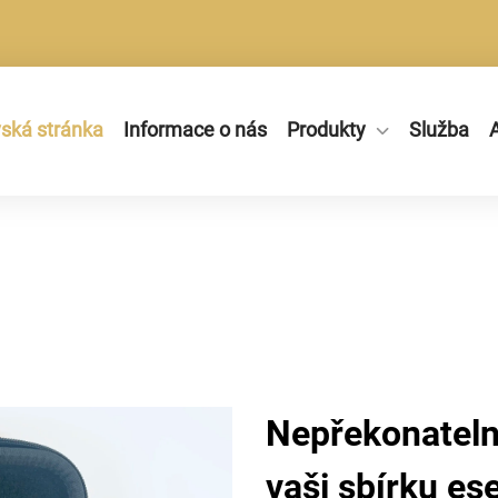
ká stránka
Informace o nás
Produkty
Služba
A
Nepřekonateln
vaši sbírku es