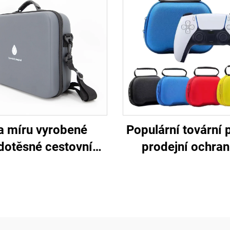
a míru vyrobené
Populární tovární 
dotěsné cestovní
prodejní ochra
zdro z plastu EVA
přepravní taštička
 esenciální oleje –
pro ovladač P
aštička černé barvy