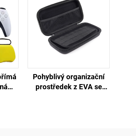
přímá
Pohyblivý organizační
nná
prostředek z EVA se
 z EVA
zipem pro kancelářské
S5
potřeby, velká kapacita,
taštička na tužky,
rozšiřitelné kancelářské