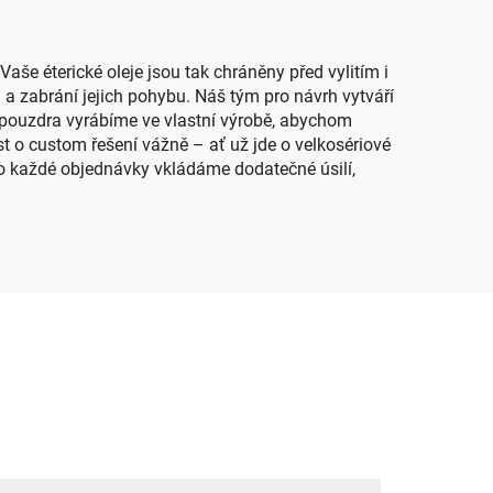
potřeby v pouzdře
aše éterické oleje jsou tak chráněny před vylitím i
i a zabrání jejich pohybu. Náš tým pro návrh vytváří
 pouzdra vyrábíme ve vlastní výrobě, abychom
ost o custom řešení vážně – ať už jde o velkosériové
do každé objednávky vkládáme dodatečné úsilí,