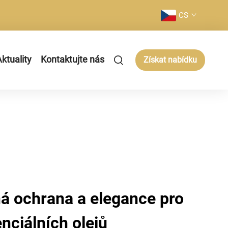
CS
ktuality
Kontaktujte nás
Získat nabídku
á ochrana a elegance pro
enciálních olejů