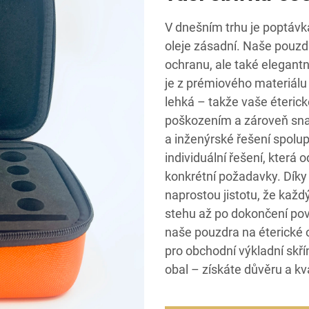
V dnešním trhu je poptávk
oleje zásadní. Naše pouzdra
ochranu, ale také elegant
je z prémiového materiálu
lehká – takže vaše éterick
poškozením a zároveň snad
a inženýrské řešení spolup
individuální řešení, která o
konkrétní požadavky. Dí
naprostou jistotu, že každ
stehu až po dokončení pov
naše pouzdra na éterické ol
pro obchodní výkladní skří
obal – získáte důvěru a kva