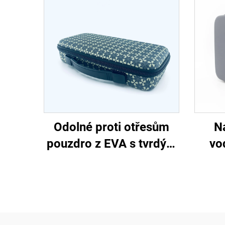
Odolné proti otřesům
N
pouzdro z EVA s tvrdým
vo
pláštěm pro cestování s
pou
klávesnicí, s uchopovací
pro
rukojetí a vyřezanou
EVA t
pěnou z EVA