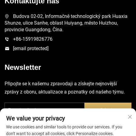
Kontaktujte nás
Budova 02-02, Informačně technologický park Huaxia
Shunze, ulice Sanhe, oblast Huiyang, město Huizhou,
provincie Guangdong, Čína.
+86-15919826776
[email protected]
Newsletter
Připojte se k našemu zpravodaji a získejte nejnovější
zprávy z oboru, aktualizace a poznatky od našeho týmu.
Odeslat
We value your privacy
We use cookies and similar tools to provide our services. If you
don't want to accept all cookies, click Personalize cookies.