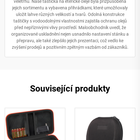
veletrhů. Naše taštička na éterické oleje byla přizpůsobena
jejich sortimentu a vybavena přihrádkami, které umožňovaly
uložit lahve různých velikostí a tvarů. Odolná konstrukce
taštičky s vodoodolnými vlastnostmi zajistila ochranu olejů
před nepříznivými vlivy prostředí. Maloobchodník uvedl, že
organizované uskladnění nejen usnadnilo nastavení stánku a
přepravu, ale také zlepšilo jejich prezentaci, což vedlo ke
zvýšení prodejů a pozitivním zpětným vazbám od zákazníků.
Související produkty