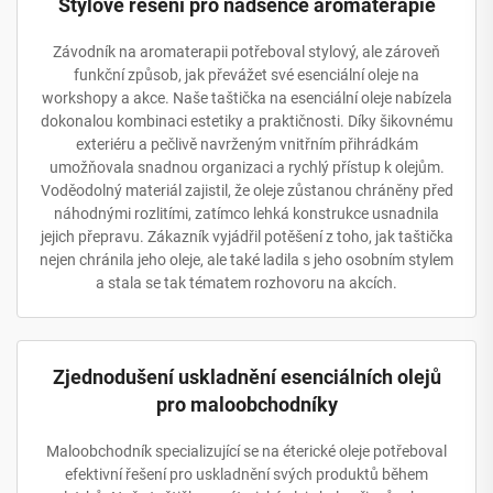
Stylové řešení pro nadšence aromaterapie
Závodník na aromaterapii potřeboval stylový, ale zároveň
funkční způsob, jak převážet své esenciální oleje na
workshopy a akce. Naše taštička na esenciální oleje nabízela
dokonalou kombinaci estetiky a praktičnosti. Díky šikovnému
exteriéru a pečlivě navrženým vnitřním přihrádkám
umožňovala snadnou organizaci a rychlý přístup k olejům.
Voděodolný materiál zajistil, že oleje zůstanou chráněny před
náhodnými rozlitími, zatímco lehká konstrukce usnadnila
jejich přepravu. Zákazník vyjádřil potěšení z toho, jak taštička
nejen chránila jeho oleje, ale také ladila s jeho osobním stylem
a stala se tak tématem rozhovoru na akcích.
Zjednodušení uskladnění esenciálních olejů
pro maloobchodníky
Maloobchodník specializující se na éterické oleje potřeboval
efektivní řešení pro uskladnění svých produktů během