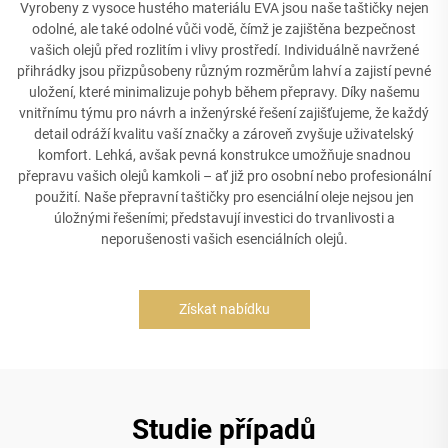
Vyrobeny z vysoce hustého materiálu EVA jsou naše taštičky nejen
odolné, ale také odolné vůči vodě, čímž je zajištěna bezpečnost
vašich olejů před rozlitím i vlivy prostředí. Individuálně navržené
přihrádky jsou přizpůsobeny různým rozměrům lahví a zajistí pevné
uložení, které minimalizuje pohyb během přepravy. Díky našemu
vnitřnímu týmu pro návrh a inženýrské řešení zajišťujeme, že každý
detail odráží kvalitu vaší značky a zároveň zvyšuje uživatelský
komfort. Lehká, avšak pevná konstrukce umožňuje snadnou
přepravu vašich olejů kamkoli – ať již pro osobní nebo profesionální
použití. Naše přepravní taštičky pro esenciální oleje nejsou jen
úložnými řešeními; představují investici do trvanlivosti a
neporušenosti vašich esenciálních olejů.
Získat nabídku
Studie případů