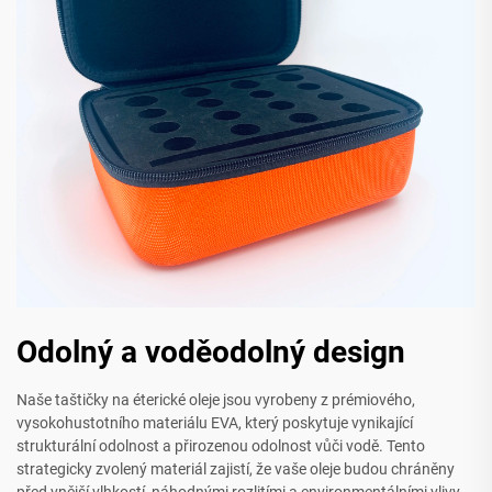
Odolný a voděodolný design
Naše taštičky na éterické oleje jsou vyrobeny z prémiového,
vysokohustotního materiálu EVA, který poskytuje vynikající
strukturální odolnost a přirozenou odolnost vůči vodě. Tento
strategicky zvolený materiál zajistí, že vaše oleje budou chráněny
před vnější vlhkostí, náhodnými rozlitími a environmentálními vlivy,