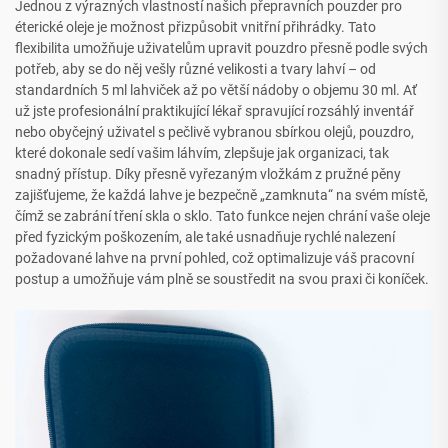
Jednou z výrazných vlastností našich přepravních pouzder pro
éterické oleje je možnost přizpůsobit vnitřní přihrádky. Tato
flexibilita umožňuje uživatelům upravit pouzdro přesně podle svých
potřeb, aby se do něj vešly různé velikosti a tvary lahví – od
standardních 5 ml lahviček až po větší nádoby o objemu 30 ml. Ať
už jste profesionální praktikující lékař spravující rozsáhlý inventář
nebo obyčejný uživatel s pečlivě vybranou sbírkou olejů, pouzdro,
které dokonale sedí vašim láhvím, zlepšuje jak organizaci, tak
snadný přístup. Díky přesně vyřezaným vložkám z pružné pěny
zajišťujeme, že každá lahve je bezpečně „zamknuta“ na svém místě,
čímž se zabrání tření skla o sklo. Tato funkce nejen chrání vaše oleje
před fyzickým poškozením, ale také usnadňuje rychlé nalezení
požadované lahve na první pohled, což optimalizuje váš pracovní
postup a umožňuje vám plně se soustředit na svou praxi či koníček.