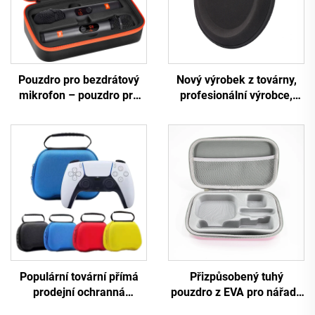
Pouzdro pro bezdrátový
Nový výrobek z továrny,
mikrofon – pouzdro pro
profesionální výrobce,
dva mikrofony, cestovní
chráněný přepravní kufřík
taštička pro ruční
z EVA pro sluchátka, černá
dvoumikrofonový systém
pevná cestovní úložná
taštička se zipem
Populární tovární přímá
Přizpůsobený tuhý
prodejní ochranná
pouzdro z EVA pro nářadí,
přepravní taštička z EVA
cestovací přepravní a