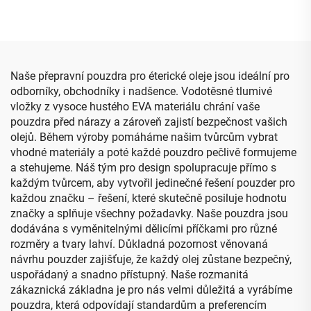
pro ovladač PS5
úložné pouzdro pro make-
up s vložkou z pěny
Naše přepravní pouzdra pro éterické oleje jsou ideální pro
odborníky, obchodníky i nadšence. Vodotěsné tlumivé
vložky z vysoce hustého EVA materiálu chrání vaše
pouzdra před nárazy a zároveň zajistí bezpečnost vašich
olejů. Během výroby pomáháme našim tvůrcům vybrat
vhodné materiály a poté každé pouzdro pečlivě formujeme
a stehujeme. Náš tým pro design spolupracuje přímo s
každým tvůrcem, aby vytvořil jedinečné řešení pouzder pro
každou značku – řešení, které skutečně posiluje hodnotu
značky a splňuje všechny požadavky. Naše pouzdra jsou
dodávána s vyměnitelnými dělicími příčkami pro různé
rozměry a tvary lahví. Důkladná pozornost věnovaná
návrhu pouzder zajišťuje, že každý olej zůstane bezpečný,
uspořádaný a snadno přístupný. Naše rozmanitá
zákaznická základna je pro nás velmi důležitá a vyrábíme
pouzdra, která odpovídají standardům a preferencím