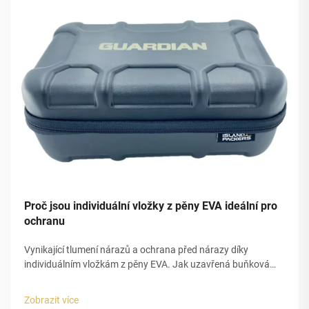
Proč jsou individuální vložky z pěny EVA ideální pro
ochranu
Vynikající tlumení nárazů a ochrana před nárazy díky
individuálním vložkám z pěny EVA. Jak uzavřená buňková
struktura pěny EVA umožňuje předvídatelné rozptýlení
energie. Vložky z pěny EVA velmi efektivně tlumí nárazy díky
Zobrazit více
své specifické struktuře. ...