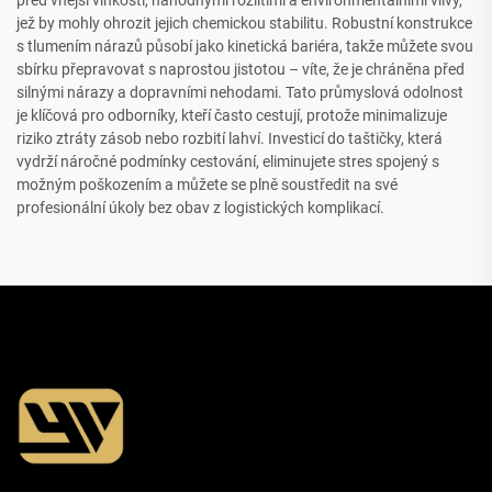
jež by mohly ohrozit jejich chemickou stabilitu. Robustní konstrukce
s tlumením nárazů působí jako kinetická bariéra, takže můžete svou
sbírku přepravovat s naprostou jistotou – víte, že je chráněna před
silnými nárazy a dopravními nehodami. Tato průmyslová odolnost
je klíčová pro odborníky, kteří často cestují, protože minimalizuje
riziko ztráty zásob nebo rozbití lahví. Investicí do taštičky, která
vydrží náročné podmínky cestování, eliminujete stres spojený s
možným poškozením a můžete se plně soustředit na své
profesionální úkoly bez obav z logistických komplikací.