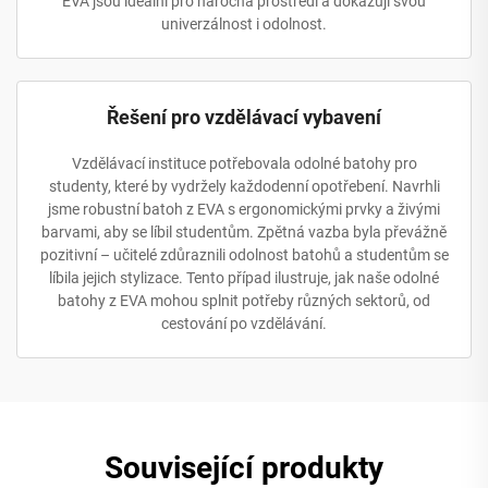
EVA jsou ideální pro náročná prostředí a dokazují svou
univerzálnost i odolnost.
Řešení pro vzdělávací vybavení
Vzdělávací instituce potřebovala odolné batohy pro
studenty, které by vydržely každodenní opotřebení. Navrhli
jsme robustní batoh z EVA s ergonomickými prvky a živými
barvami, aby se líbil studentům. Zpětná vazba byla převážně
pozitivní – učitelé zdůraznili odolnost batohů a studentům se
líbila jejich stylizace. Tento případ ilustruje, jak naše odolné
batohy z EVA mohou splnit potřeby různých sektorů, od
cestování po vzdělávání.
Související produkty