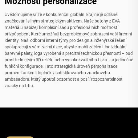
Možnosti personalizace
Uvědomujeme si, že v konkurenční globální krajině je odlišné
značkování silným strategickým aktivem. Naše batohy z EVA
materiálu nabízejí komplexní sadu profesionálních možností
přizpůsobení, které umožňují bezproblémové zobrazení vaší firemní
identity. Naši odborní interní týmy pro design a inženýrské řešení
spolupracují s vámi velmi úzce, abyste mohli začlenit individuální
barevné palety, loga vyrobená s precizní technickou přesností – buď
prostřednictvím 3D reliéfu nebo vysokokvalitního tisku – a jedinečné
funkční konfigurace. Tato strategická úroveň personalizace
promění funkční doplněk v sofistikovaného značkového
ambasadora, který upoutá pozornost a posílí rozpoznatelnost
značky na trhu.