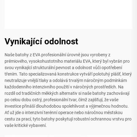
Vynikající odolnost
Naše batohy z EVA profesionální úrovně jsou vyrobeny z
prémiového, vysokohustotního materiálu EVA, který byl vybrán pro
svou vynikající strukturální pevnost a odolnost vůči opotřebení
třením. Tato specializovaná konstrukce vytváří polotuhý plášť, který
neutralizuje vnější tlaky a odolává trvalým náročným podmínkám
každodenního intenzivního použití v náročných prostředích. Na
rozdíl od tradičních měkkých alternativ si naše batohy zachovávají
po celou dobu ostrý, profesionální tvar, čímž zajišťují, že vaše
investice přináší dlouhodobou spolehlivost a výjimečnou hodnotu.
Ať už jde o intenzivní terénní operace nebo náročnou městskou
cestu za prací, tyto batohy poskytují robustní ochrannou vrstvu pro
vaše kritické vybavení.