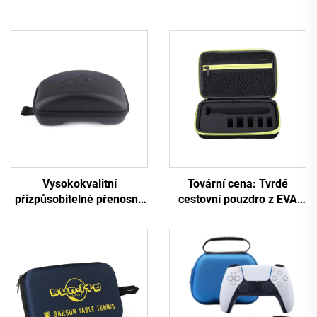
Vysokokvalitní
Tovární cena: Tvrdé
přizpůsobitelné přenosné
cestovní pouzdro z EVA
odpružené EVA pouzdro
pro úschovu holicího
pro lyžařské brýle, luxusní
strojku nebo břitvy,
taštička pro lyžařské brýle,
uzavíratelné skladovací
tuhé odolné přepravní
pouzdro s popruhem a
pouzdro
rukojetí a vloženou
pěnovou výplní