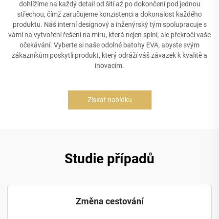
dohlížíme na každý detail od šití až po dokončení pod jednou
střechou, čímž zaručujeme konzistenci a dokonalost každého
produktu. Náš interní designový a inženýrský tým spolupracuje s
vámi na vytvoření řešení na míru, která nejen splní, ale překročí vaše
očekávání. Vyberte si naše odolné batohy EVA, abyste svým
zákazníkům poskytli produkt, který odráží váš závazek k kvalitě a
inovacím.
Získat nabídku
Studie případů
Změna cestování