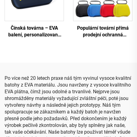
Čínská továrna – EVA
Populární tovární přímá
balení, personalizované
prodejní ochranná
individuální lehké a odolné
přepravní taštička z EVA
tvrdé EVA černé přepravní
pro ovladač PS5
pouzdro na stolní tenis s
uzávěrem na zip
Po více než 20 letech praxe náš tým vyvinul vysoce kvalitní
batohy z EVA materiálu. Jsou navrženy z vysoce kvalitního
EVA plátna, čímž jsou odolné a trvanlivé. Nejprve jsou
shromážděny materiály vyžadující zvláštní péči, poté jsou
vytvořeny návrhy a následně jejich prototypy. Náš tým
spolupracuje se zákazníkem a každý batoh je navržen
přesně podle jeho požadavků. Před dokončením je každý
výrobek pečlivě zkontrolován, aby byly splněny jak naše,
tak vaše očekávání. Naše batohy lze používat téměř všude