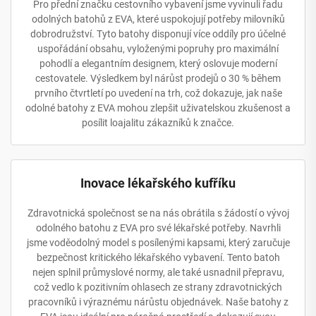
Pro přední značku cestovního vybavení jsme vyvinuli řadu
odolných batohů z EVA, které uspokojují potřeby milovníků
dobrodružství. Tyto batohy disponují více oddíly pro účelné
uspořádání obsahu, vyloženými popruhy pro maximální
pohodlí a elegantním designem, který oslovuje moderní
cestovatele. Výsledkem byl nárůst prodejů o 30 % během
prvního čtvrtletí po uvedení na trh, což dokazuje, jak naše
odolné batohy z EVA mohou zlepšit uživatelskou zkušenost a
posílit loajalitu zákazníků k značce.
Inovace lékařského kufříku
Zdravotnická společnost se na nás obrátila s žádostí o vývoj
odolného batohu z EVA pro své lékařské potřeby. Navrhli
jsme voděodolný model s posílenými kapsami, který zaručuje
bezpečnost kritického lékařského vybavení. Tento batoh
nejen splnil průmyslové normy, ale také usnadnil přepravu,
což vedlo k pozitivním ohlasech ze strany zdravotnických
pracovníků i výraznému nárůstu objednávek. Naše batohy z