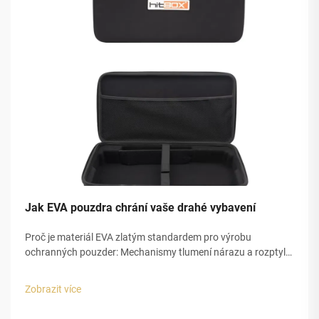
Jak EVA pouzdra chrání vaše drahé vybavení
Proč je materiál EVA zlatým standardem pro výrobu
ochranných pouzder: Mechanismy tlumení nárazu a rozptylu
energie v pěně EVA. Pěna EVA, také známá jako ethylen-
vinylacetát, nabízí vynikající ochranu proti nárazům díky své
Zobrazit více
speciální uzavřené...