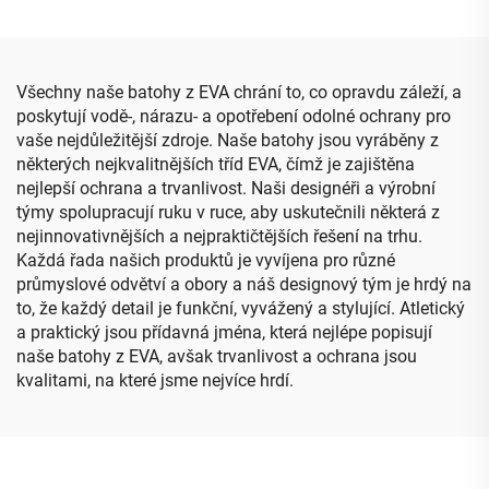
tužky, rozšiřitelné
up s vložkou z pěny
kancelářské potřeby v
pouzdře
Všechny naše batohy z EVA chrání to, co opravdu záleží, a
poskytují vodě-, nárazu- a opotřebení odolné ochrany pro
vaše nejdůležitější zdroje. Naše batohy jsou vyráběny z
některých nejkvalitnějších tříd EVA, čímž je zajištěna
nejlepší ochrana a trvanlivost. Naši designéři a výrobní
týmy spolupracují ruku v ruce, aby uskutečnili některá z
nejinnovativnějších a nejpraktičtějších řešení na trhu.
Každá řada našich produktů je vyvíjena pro různé
průmyslové odvětví a obory a náš designový tým je hrdý na
to, že každý detail je funkční, vyvážený a stylující. Atletický
a praktický jsou přídavná jména, která nejlépe popisují
naše batohy z EVA, avšak trvanlivost a ochrana jsou
kvalitami, na které jsme nejvíce hrdí.