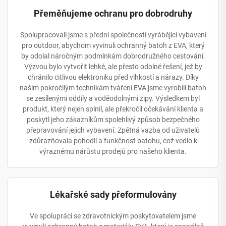
Přeměňujeme ochranu pro dobrodruhy
Spolupracovali jsme s přední společností vyrábějící vybavení
pro outdoor, abychom vyvinuli ochranný batoh z EVA, který
by odolal náročným podmínkám dobrodružného cestování.
Výzvou bylo vytvořit lehké, ale přesto odolné řešení, jež by
chránilo citlivou elektroniku před vlhkostí a nárazy. Díky
našim pokročilým technikám tváření EVA jsme vyrobili batoh
se zesílenými oddíly a voděodolnými zipy. Výsledkem byl
produkt, který nejen splnil, ale překročil očekávání klienta a
poskytl jeho zákazníkům spolehlivý způsob bezpečného
přepravování jejich vybavení. Zpětná vazba od uživatelů
zdůrazňovala pohodlí a funkčnost batohu, což vedlo k
výraznému nárůstu prodejů pro našeho klienta.
Lékařské sady přeformulovány
Ve spolupráci se zdravotnickým poskytovatelem jsme