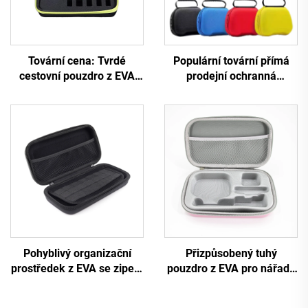
Tovární cena: Tvrdé
Populární tovární přímá
cestovní pouzdro z EVA
prodejní ochranná
pro úschovu holicího
přepravní taštička z EVA
strojku nebo břitvy,
pro ovladač PS5
uzavíratelné skladovací
pouzdro s popruhem a
rukojetí a vloženou
pěnovou výplní
Pohyblivý organizační
Přizpůsobený tuhý
prostředek z EVA se zipem
pouzdro z EVA pro nářadí,
pro kancelářské potřeby,
cestovací přepravní a
velká kapacita, taštička na
úložné pouzdro pro make-