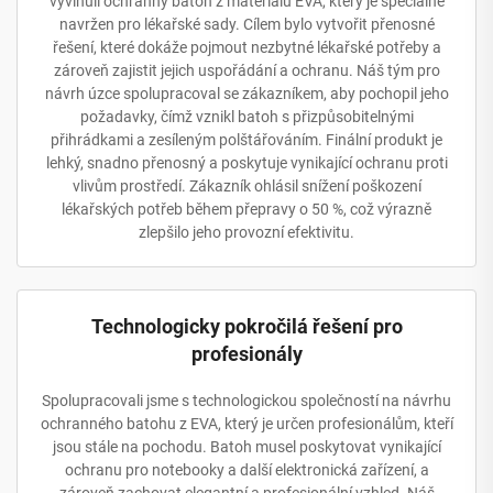
vyvinuli ochranný batoh z materiálu EVA, který je speciálně
navržen pro lékařské sady. Cílem bylo vytvořit přenosné
řešení, které dokáže pojmout nezbytné lékařské potřeby a
zároveň zajistit jejich uspořádání a ochranu. Náš tým pro
návrh úzce spolupracoval se zákazníkem, aby pochopil jeho
požadavky, čímž vznikl batoh s přizpůsobitelnými
přihrádkami a zesíleným polštářováním. Finální produkt je
lehký, snadno přenosný a poskytuje vynikající ochranu proti
vlivům prostředí. Zákazník ohlásil snížení poškození
lékařských potřeb během přepravy o 50 %, což výrazně
zlepšilo jeho provozní efektivitu.
Technologicky pokročilá řešení pro
profesionály
Spolupracovali jsme s technologickou společností na návrhu
ochranného batohu z EVA, který je určen profesionálům, kteří
jsou stále na pochodu. Batoh musel poskytovat vynikající
ochranu pro notebooky a další elektronická zařízení, a
zároveň zachovat elegantní a profesionální vzhled. Náš