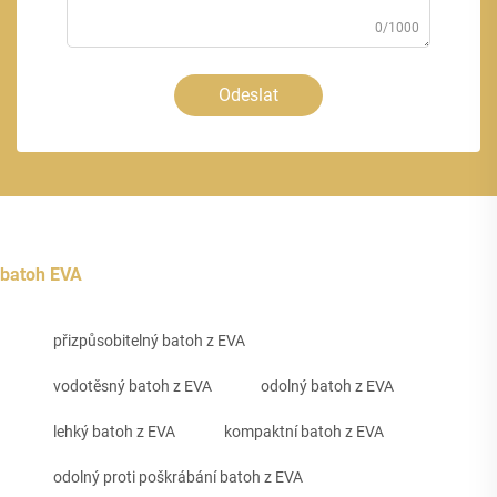
0/1000
Odeslat
batoh EVA
přizpůsobitelný batoh z EVA
vodotěsný batoh z EVA
odolný batoh z EVA
lehký batoh z EVA
kompaktní batoh z EVA
odolný proti poškrábání batoh z EVA