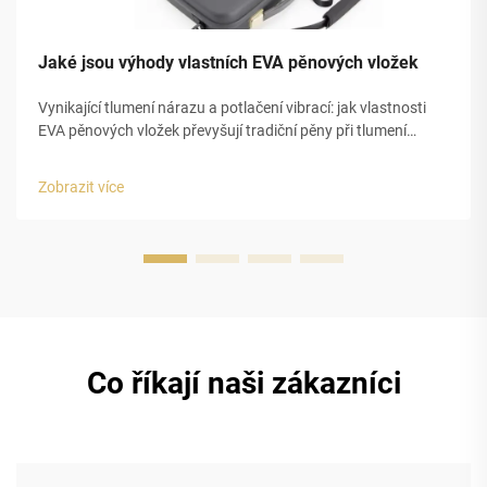
Jaké jsou výhody vlastních EVA pěnových vložek
Vynikající tlumení nárazu a potlačení vibrací: jak vlastnosti
EVA pěnových vložek převyšují tradiční pěny při tlumení
nárazu. EVA pěnové vložky z ethylen-vinylacetátu poskytují
lepší ochranu proti nárazům, protože přeměňují energii...
Zobrazit více
Co říkají naši zákazníci