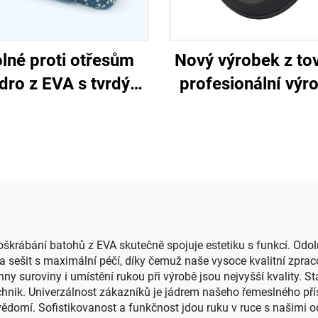
lné proti otřesům
Nový výrobek z tov
dro z EVA s tvrdým
profesionální výr
těm pro cestování s
chráněný přepra
snicí, s uchopovací
kufřík z EVA p
ojetí a vyřezanou
sluchátka, černá 
pěnou z EVA
cestovní úložná ta
se zipem
oškrábání batohů z EVA skutečně spojuje estetiku s funkcí. Odol
 sešit s maximální péčí, díky čemuž naše vysoce kvalitní zpra
 suroviny i umístění rukou při výrobě jsou nejvyšší kvality. Sta
ik. Univerzálnost zákazníků je jádrem našeho řemeslného příst
vědomí. Sofistikovanost a funkčnost jdou ruku v ruce s našimi 