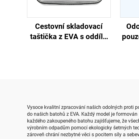
Cestovní skladovací
Odo
taštička z EVA s oddíly,
pouz
přepravní formované
pláš
pouzdro z EVA, dle přání
kláve
zákazníka
ruk
Vysoce kvalitní zpracování našich odolných proti p
do našich batohů z EVA. Každý model je formován a
každého zakoupeného batohu zajišťujeme, že všechny
výrobním odpadům pomocí ekologicky šetrných techn
zároveň chrání nezbytné věci s pocitem síly a sebe