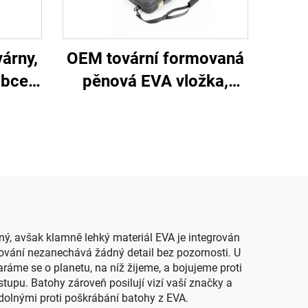
árny,
OEM tovární formovaná
obce,
pěnová EVA vložka,
vní
ochranné tvrdé pouzdro,
ro
krabice pro příslušenství
pevná
k dronům, přepravní
štička
pouzdro
ný, avšak klamně lehký materiál EVA je integrován
cování nezanechává žádný detail bez pozornosti. U
ráme se o planetu, na níž žijeme, a bojujeme proti
upu. Batohy zároveň posilují vizí vaší značky a
odolnými proti poškrábání batohy z EVA.