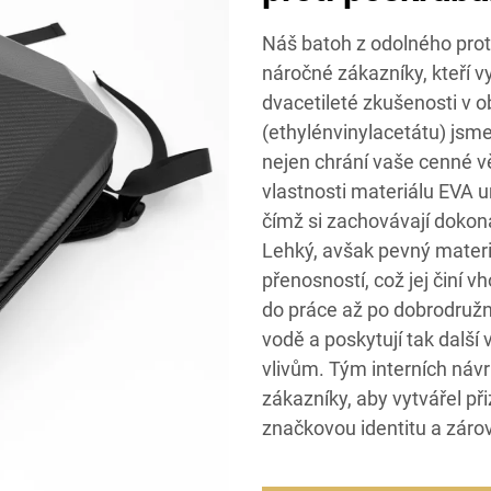
Náš batoh z odolného prot
náročné zákazníky, kteří vy
dvacetileté zkušenosti v o
(ethylénvinylacetátu) jsme
nejen chrání vaše cenné vě
vlastnosti materiálu EVA 
čímž si zachovávají dokon
Lehký, avšak pevný materi
přenosností, což jej činí 
do práce až po dobrodružn
vodě a poskytují tak další
vlivům. Tým interních náv
zákazníky, aby vytvářel př
značkovou identitu a zárov