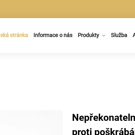
ká stránka
Informace o nás
Produkty
Služba
A
Nepřekonateln
proti poškráb