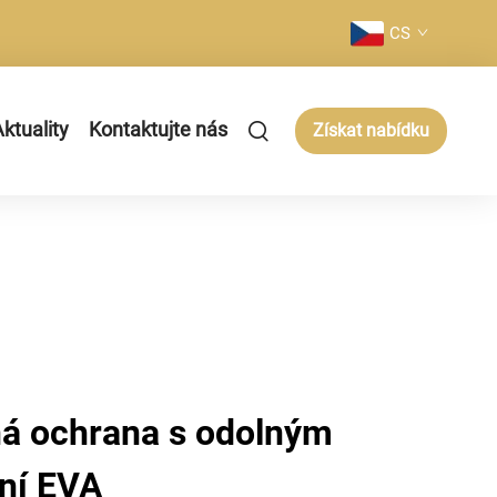
CS
ktuality
Kontaktujte nás
Získat nabídku
á ochrana s odolným
ání EVA