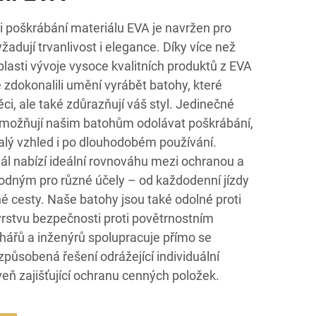
i poškrábání materiálu EVA je navržen pro
žadují trvanlivost i elegance. Díky více než
blasti vývoje vysoce kvalitních produktů z EVA
 zdokonalili umění vyrábět batohy, které
ci, ale také zdůrazňují váš styl. Jedinečné
umožňují našim batohům odolávat poškrábání,
alý vzhled i po dlouhodobém používání.
ál nabízí ideální rovnováhu mezi ochranou a
vhodným pro různé účely – od každodenní jízdy
é cesty. Naše batohy jsou také odolné proti
 vrstvu bezpečnosti proti povětrnostním
rhářů a inženýrů spolupracuje přímo se
izpůsobená řešení odrážející individuální
eň zajišťující ochranu cenných položek.