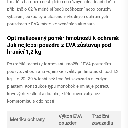
turistů s batohem cestujících do různých destinací došlo
přibližně o 82 % méně případů poškození nebo poruchy
vybavení, pokud bylo uloženo v vhodných ochranných
pouzdrech z EVA místo konvenčních alternativ.
Optimalizovaný poměr hmotnosti k ochraně:
Jak nejlepší pouzdra z EVA zůstávají pod
hranicí 1,2 kg
Pokročilé techniky formování umožňují EVA pouzdrům
poskytovat ochranu vojenské kvality při hmotnosti pod 1,2
kg – o 20–30 % lehčí než tradiční zavazadla s tvrdým
pláštěm. Konstrukce typu monokok eliminuje potřebu
kovových zesílení a dosahuje této rovnováhy bez
kompromisu s odolností:
Výkon EVA
Tradiční
Metrika ochrany
pouzder
zavazadla