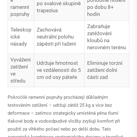
po svalové skupině
ramenní
po dobu 8+
trapezius
popruhy
hodin
Zabraňuje
Teleskop
Zachovává
zatěžování
ické
neutrální polohu
kloubů na
násady
zápěstí při tažení
nerovném terénu
Vyvážení
Udržuje hmotnost
Eliminuje torzní
zatížení
ve vzdálenosti do 5
zatížení dolní
ve
cm od osy páteře
části zad
středu
Pokročilé ramenní popruhy procházejí důkladným
testováním zatížení – udržují zátěž 25 kg a více bez
deformace – zatímco strategicky umístěná pěna tlumí
tlakové body a vodoodpudivé vložky zvyšují komfort při
použití za vlhkého počasí nebo po delší dobu. Tato
synergická kombinace anatomického designu a trvanlivé