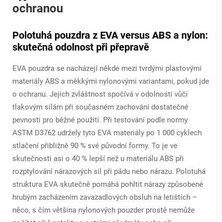
ochranou
Polotuhá pouzdra z EVA versus ABS a nylon:
skutečná odolnost při přepravě
EVA pouzdra se nacházejí někde mezi tvrdými plastovými
materiály ABS a měkkými nylonovými variantami, pokud jde
o ochranu. Jejich zvláštnost spočívá v odolnosti vůči
tlakovým silám při současném zachování dostatečné
pevnosti pro běžné použití. Při testování podle normy
ASTM D3762 udržely tyto EVA materiály po 1 000 cyklech
stlačení přibližně 90 % své původní formy. To je ve
skutečnosti asi o 40 % lepší než u materiálu ABS při
rozptylování nárazových sil při pádu nebo nárazu. Polotuhá
struktura EVA skutečně pomáhá pohltit nárazy způsobené
hrubým zacházením zavazadlových obsluh na letištích –
něco, s čím většina nylonových pouzder prostě nemůže