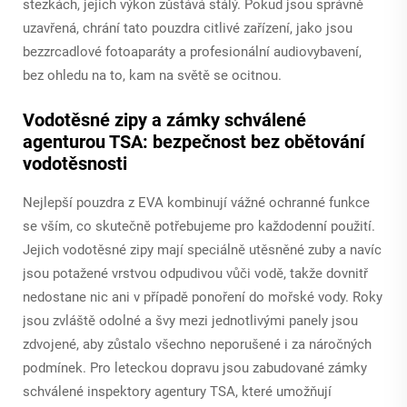
stezkách, jejich výkon zůstává stálý. Pokud jsou správně
uzavřená, chrání tato pouzdra citlivé zařízení, jako jsou
bezzrcadlové fotoaparáty a profesionální audiovybavení,
bez ohledu na to, kam na světě se ocitnou.
Vodotěsné zipy a zámky schválené
agenturou TSA: bezpečnost bez obětování
vodotěsnosti
Nejlepší pouzdra z EVA kombinují vážné ochranné funkce
se vším, co skutečně potřebujeme pro každodenní použití.
Jejich vodotěsné zipy mají speciálně utěsněné zuby a navíc
jsou potažené vrstvou odpudivou vůči vodě, takže dovnitř
nedostane nic ani v případě ponoření do mořské vody. Roky
jsou zvláště odolné a švy mezi jednotlivými panely jsou
zdvojené, aby zůstalo všechno neporušené i za náročných
podmínek. Pro leteckou dopravu jsou zabudované zámky
schválené inspektory agentury TSA, které umožňují