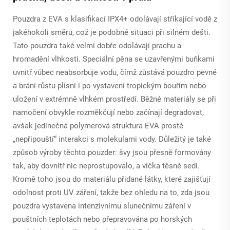
Pouzdra z EVA s klasifikací IPX4+ odolávají stříkající vodě z
jakéhokoli směru, což je podobné situaci při silném dešti.
Tato pouzdra také velmi dobře odolávají prachu a
hromadění vlhkosti. Speciální pěna se uzavřenými buňkami
uvnitř vůbec neabsorbuje vodu, čímž zůstává pouzdro pevné
a brání růstu plísní i po vystavení tropickým bouřím nebo
uložení v extrémně vlhkém prostředí. Běžné materiály se při
namočení obvykle rozměkčují nebo začínají degradovat,
avšak jedinečná polymerová struktura EVA prostě
„nepřipouští“ interakci s molekulami vody. Důležitý je také
způsob výroby těchto pouzder: švy jsou přesně formovány
tak, aby dovnitř nic neprostupovalo, a víčka těsně sedí.
Kromě toho jsou do materiálu přidané látky, které zajišťují
odolnost proti UV záření, takže bez ohledu na to, zda jsou
pouzdra vystavena intenzivnímu slunečnímu záření v
pouštních teplotách nebo přepravována po horských