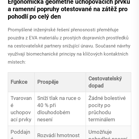
Ergonomická geometrie uchopovacích prvků
a ramenní popruhy otestované na zátěž pro
pohodlí po celý den
Promyšlené inženýrské řešení přenosnosti přeměňuje
pouzdra z EVA materiálu z prostých dopravních prostředků
na cestovatelské partnery snižující únavu. Současné návrhy
využívají biomechanické principy na klíčových kontaktních
místech:
Cestovatelský
Funkce
Prospěje
dopad
Tvarovan
Sníží tlak na ruce o
Žádné bolestivé
é
40 % při
pocity po
uchopov
dlouhodobém
průchodu
ací prvky
nesení
terminálem
Poddajn
Umožňuje
Rozvádí hmotnost
é
pohodlné nosení