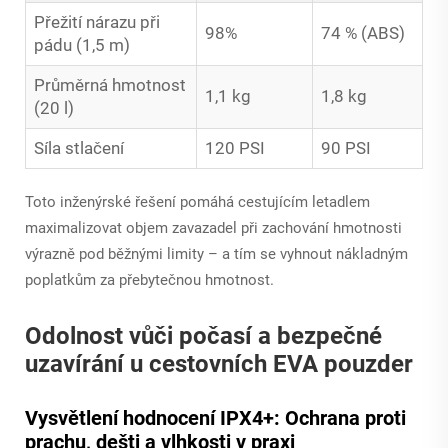
Přežití nárazu při
98%
74 % (ABS)
pádu (1,5 m)
Průměrná hmotnost
1,1 kg
1,8 kg
(20 l)
Síla stlačení
120 PSI
90 PSI
Toto inženýrské řešení pomáhá cestujícím letadlem
maximalizovat objem zavazadel při zachování hmotnosti
výrazně pod běžnými limity – a tím se vyhnout nákladným
poplatkům za přebytečnou hmotnost.
Odolnost vůči počasí a bezpečné
uzavírání u cestovních EVA pouzder
Vysvětlení hodnocení IPX4+: Ochrana proti
prachu, dešti a vlhkosti v praxi