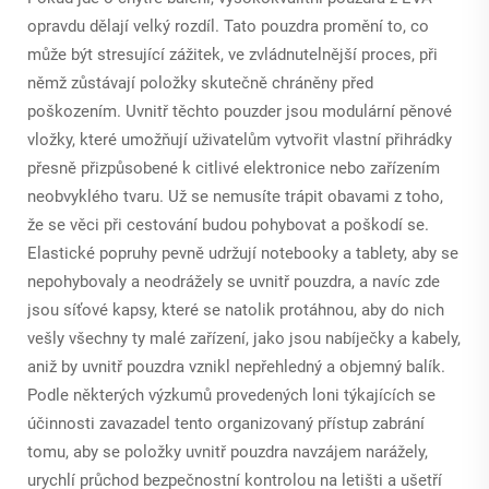
opravdu dělají velký rozdíl. Tato pouzdra promění to, co
může být stresující zážitek, ve zvládnutelnější proces, při
němž zůstávají položky skutečně chráněny před
poškozením. Uvnitř těchto pouzder jsou modulární pěnové
vložky, které umožňují uživatelům vytvořit vlastní přihrádky
přesně přizpůsobené k citlivé elektronice nebo zařízením
neobvyklého tvaru. Už se nemusíte trápit obavami z toho,
že se věci při cestování budou pohybovat a poškodí se.
Elastické popruhy pevně udržují notebooky a tablety, aby se
nepohybovaly a neodrážely se uvnitř pouzdra, a navíc zde
jsou síťové kapsy, které se natolik protáhnou, aby do nich
vešly všechny ty malé zařízení, jako jsou nabíječky a kabely,
aniž by uvnitř pouzdra vznikl nepřehledný a objemný balík.
Podle některých výzkumů provedených loni týkajících se
účinnosti zavazadel tento organizovaný přístup zabrání
tomu, aby se položky uvnitř pouzdra navzájem narážely,
urychlí průchod bezpečnostní kontrolou na letišti a ušetří