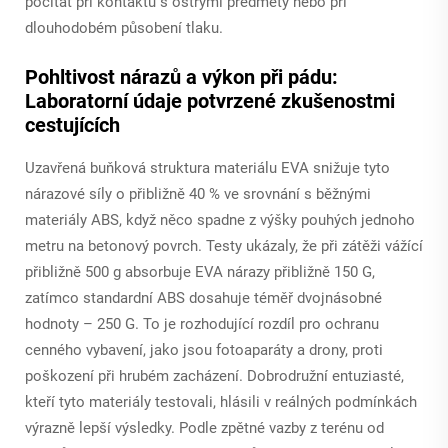
počítat při kontaktu s ostrými předměty nebo při
dlouhodobém působení tlaku.
Pohltivost nárazů a výkon při pádu:
Laboratorní údaje potvrzené zkušenostmi
cestujících
Uzavřená buňková struktura materiálu EVA snižuje tyto
nárazové síly o přibližně 40 % ve srovnání s běžnými
materiály ABS, když něco spadne z výšky pouhých jednoho
metru na betonový povrch. Testy ukázaly, že při zátěži vážící
přibližně 500 g absorbuje EVA nárazy přibližně 150 G,
zatímco standardní ABS dosahuje téměř dvojnásobné
hodnoty – 250 G. To je rozhodující rozdíl pro ochranu
cenného vybavení, jako jsou fotoaparáty a drony, proti
poškození při hrubém zacházení. Dobrodružní entuziasté,
kteří tyto materiály testovali, hlásili v reálných podmínkách
výrazně lepší výsledky. Podle zpětné vazby z terénu od