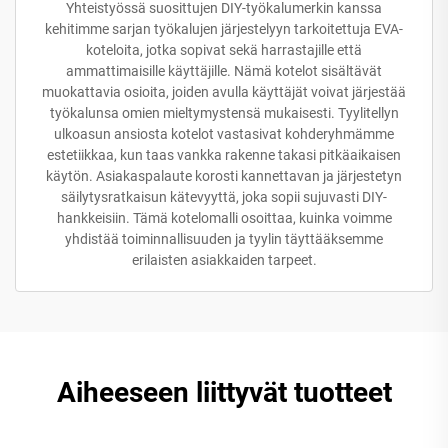
Yhteistyössä suosittujen DIY-työkalumerkin kanssa
kehitimme sarjan työkalujen järjestelyyn tarkoitettuja EVA-
koteloita, jotka sopivat sekä harrastajille että
ammattimaisille käyttäjille. Nämä kotelot sisältävät
muokattavia osioita, joiden avulla käyttäjät voivat järjestää
työkalunsa omien mieltymystensä mukaisesti. Tyylitellyn
ulkoasun ansiosta kotelot vastasivat kohderyhmämme
estetiikkaa, kun taas vankka rakenne takasi pitkäaikaisen
käytön. Asiakaspalaute korosti kannettavan ja järjestetyn
säilytysratkaisun kätevyyttä, joka sopii sujuvasti DIY-
hankkeisiin. Tämä kotelomalli osoittaa, kuinka voimme
yhdistää toiminnallisuuden ja tyylin täyttääksemme
erilaisten asiakkaiden tarpeet.
Aiheeseen liittyvät tuotteet