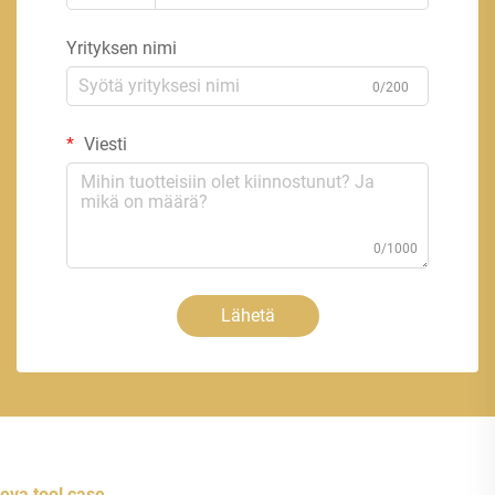
Yrityksen nimi
0/200
Viesti
0/1000
Lähetä
eva tool case