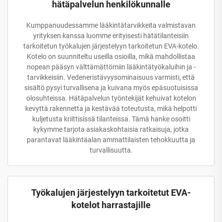
hätäpalvelun henkilökunnalle
Kumppanuudessamme lääkintätarvikkeita valmistavan
yrityksen kanssa luomme erityisesti hätätilanteisiin
tarkoitetun työkalujen järjestelyyn tarkoitetun EVA-kotelo.
Kotelo on suunniteltu useilla osioilla, mikä mahdollistaa
nopean pääsyn välttämättömiin lääkintätyökaluihin ja -
tarvikkeisiin. Vedeneristävyysominaisuus varmisti, että
sisältö pysyi turvallisena ja kuivana myös epäsuotuisissa
olosuhteissa. Hätäpalvelun työntekijät kehuivat kotelon
kevyttä rakennetta ja kestävää toteutusta, mikä helpotti
kuljetusta kriittisissä tilanteissa. Tämä hanke osoitti
kykymme tarjota asiakaskohtaisia ratkaisuja, jotka
parantavat lääkintäalan ammattilaisten tehokkuutta ja
turvallisuutta.
Työkalujen järjestelyyn tarkoitetut EVA-
kotelot harrastajille