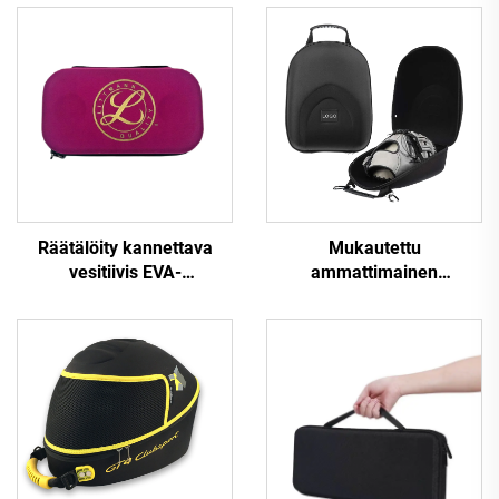
Räätälöity kannettava
Mukautettu
vesitiivis EVA-
ammattimainen
kovakuorinen
vedenpitävä ja
yksinkertainen
iskunkestävä muovattu
vetoketjuinen
vaahtomuovin sisäosa
sairaanhoitajan
EVA-kovakuorinen
stetoskoopin laukku 3M
baseballkäsineen
Littmann -merkkisiin
suojelukotelo, varastointi-
stetoskooppeihin
ja kantopussi matkailuun
ja autokäyttöön