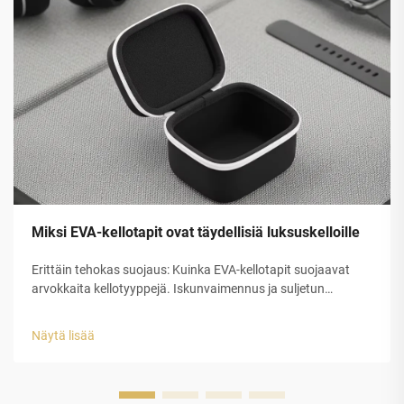
Miksi EVA-kellotapit ovat täydellisiä luksuskelloille
Erittäin tehokas suojaus: Kuinka EVA-kellotapit suojaavat
arvokkaita kellotyyppejä. Iskunvaimennus ja suljetun
solurakenteen EVA-kuoren rakenteellinen eheys. Etyleeni-
vinyyliasetaatin (EVA) suljetun solurakenteen muovilla on
Näytä lisää
erinomainen suojauskyky luksuskellojen tappeihin...