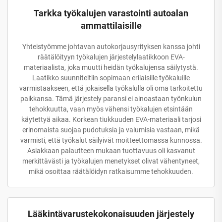
Tarkka työkalujen varastointi autoalan
ammattilaisille
Yhteistyömme johtavan autokorjausyrityksen kanssa johti
räätälöityyn työkalujen järjestelylaatikkoon EVA-
materiaalista, joka muutti heidän työkalujensa säilytystä.
Laatikko suunniteltiin sopimaan erilaisille työkaluille
varmistaakseen, että jokaisella työkalulla oli oma tarkoitettu
paikkansa. Tämä järjestely paransi ei ainoastaan työnkulun
tehokkuutta, vaan myös vähensi työkalujen etsintään
käytettyä aikaa. Korkean tiukkuuden EVA-materiaali tarjosi
erinomaista suojaa pudotuksia ja valumisia vastaan, mikä
varmisti, että työkalut säilyivät moitteettomassa kunnossa.
Asiakkaan palautteen mukaan tuottavuus oli kasvanut
merkittävästi ja työkalujen menetykset olivat vähentyneet,
mikä osoittaa räätälöidyn ratkaisumme tehokkuuden.
Lääkintävarustekokonaisuuden järjestely