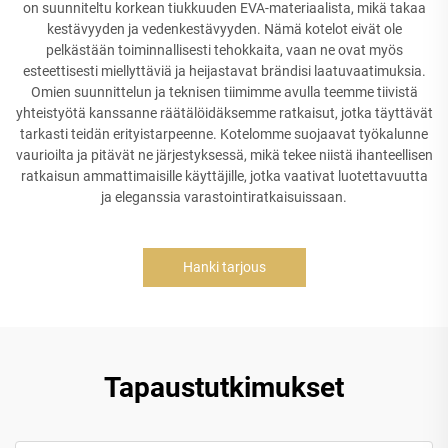
on suunniteltu korkean tiukkuuden EVA-materiaalista, mikä takaa
kestävyyden ja vedenkestävyyden. Nämä kotelot eivät ole
pelkästään toiminnallisesti tehokkaita, vaan ne ovat myös
esteettisesti miellyttäviä ja heijastavat brändisi laatuvaatimuksia.
Omien suunnittelun ja teknisen tiimimme avulla teemme tiivistä
yhteistyötä kanssanne räätälöidäksemme ratkaisut, jotka täyttävät
tarkasti teidän erityistarpeenne. Kotelomme suojaavat työkalunne
vaurioilta ja pitävät ne järjestyksessä, mikä tekee niistä ihanteellisen
ratkaisun ammattimaisille käyttäjille, jotka vaativat luotettavuutta
ja eleganssia varastointiratkaisuissaan.
Hanki tarjous
Tapaustutkimukset