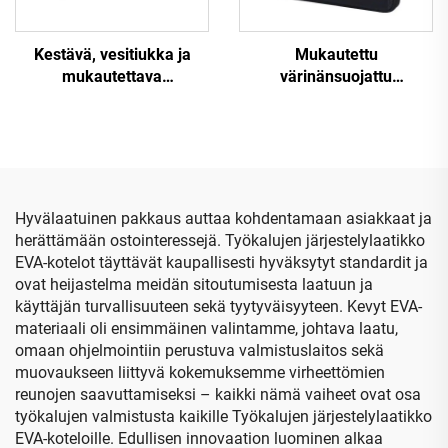
Kestävä, vesitiukka ja
Mukautettu
mukautettava
värinänsuojattu
iskunvaimentava
kovakotelo EVA-
moottoripyörän kypärän
materiaalista
pakkauslaatikko
näppäimistön kuljetusta ja
varastointia varten,
sisältää muovitulpan
Hyvälaatuinen pakkaus auttaa kohdentamaan asiakkaat ja
herättämään ostointeressejä. Työkalujen järjestelylaatikko
EVA-kotelot täyttävät kaupallisesti hyväksytyt standardit ja
ovat heijastelma meidän sitoutumisesta laatuun ja
käyttäjän turvallisuuteen sekä tyytyväisyyteen. Kevyt EVA-
materiaali oli ensimmäinen valintamme, johtava laatu,
omaan ohjelmointiin perustuva valmistuslaitos sekä
muovaukseen liittyvä kokemuksemme virheettömien
reunojen saavuttamiseksi – kaikki nämä vaiheet ovat osa
työkalujen valmistusta kaikille Työkalujen järjestelylaatikko
EVA-koteloille. Edullisen innovaation luominen alkaa