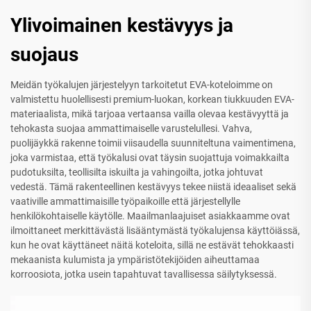
Ylivoimainen kestävyys ja
suojaus
Meidän työkalujen järjestelyyn tarkoitetut EVA-koteloimme on
valmistettu huolellisesti premium-luokan, korkean tiukkuuden EVA-
materiaalista, mikä tarjoaa vertaansa vailla olevaa kestävyyttä ja
tehokasta suojaa ammattimaiselle varustelullesi. Vahva,
puolijäykkä rakenne toimii viisaudella suunniteltuna vaimentimena,
joka varmistaa, että työkalusi ovat täysin suojattuja voimakkailta
pudotuksilta, teollisilta iskuilta ja vahingoilta, jotka johtuvat
vedestä. Tämä rakenteellinen kestävyys tekee niistä ideaaliset sekä
vaativille ammattimaisille työpaikoille että järjestellylle
henkilökohtaiselle käytölle. Maailmanlaajuiset asiakkaamme ovat
ilmoittaneet merkittävästä lisääntymästä työkalujensa käyttöiässä,
kun he ovat käyttäneet näitä koteloita, sillä ne estävät tehokkaasti
mekaanista kulumista ja ympäristötekijöiden aiheuttamaa
korroosiota, jotka usein tapahtuvat tavallisessa säilytyksessä.