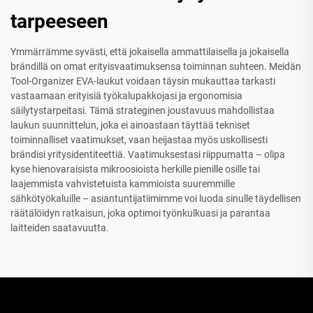
tarpeeseen
Ymmärrämme syvästi, että jokaisella ammattilaisella ja jokaisella
brändillä on omat erityisvaatimuksensa toiminnan suhteen. Meidän
Tool-Organizer EVA-laukut voidaan täysin mukauttaa tarkasti
vastaamaan erityisiä työkalupakkojasi ja ergonomisia
säilytystarpeitasi. Tämä strateginen joustavuus mahdollistaa
laukun suunnittelun, joka ei ainoastaan täyttää tekniset
toiminnalliset vaatimukset, vaan heijastaa myös uskollisesti
brändisi yritysidentiteettiä. Vaatimuksestasi riippumatta – olipa
kyse hienovaraisista mikroosioista herkille pienille osille tai
laajemmista vahvistetuista kammioista suuremmille
sähkötyökaluille – asiantuntijatiimimme voi luoda sinulle täydellisen
räätälöidyn ratkaisun, joka optimoi työnkulkuasi ja parantaa
laitteiden saatavuutta.