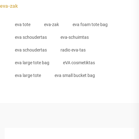
eva-zak
eva tote
eva-zak
eva foam tote bag
eva schoudertas
eva-schuimtas
eva schoudertas
radio eva-tas
eva large tote bag
eVA cosmetiktas
eva large tote
eva small bucket bag