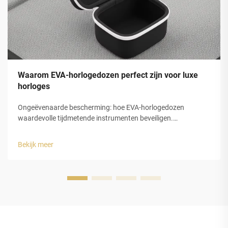
Waarom EVA-horlogedozen perfect zijn voor luxe
horloges
Ongeëvenaarde bescherming: hoe EVA-horlogedozen
waardevolle tijdmetende instrumenten beveiligen.
Schokabsorptie en structurele integriteit van gesloten-cel
EVA-schuim. De gesloten-celstructuur van
Bekijk meer
ethyleenvinylacetaat (EVA)-schuim biedt luxe horlogedozen
uitstekende bescherming...