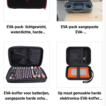
EVA-pack: lichtgewicht,
EVA-pack aangepaste
waterdichte, harde
EVA-
behuizing voor
apparaatritssluitingset met
elektronische
ritssluiting gesloten voor
toetsenborden –
reizen en kamperen
trillingsbestendig,
duurzaam, zwart, geschikt
voor kampeertochten en
reizen
EVA-koffer voor batterijen,
Op maat gemaakte harde
aangepaste harde schaal
elektronica-EVA-koffer
met rits,
voor reizen: