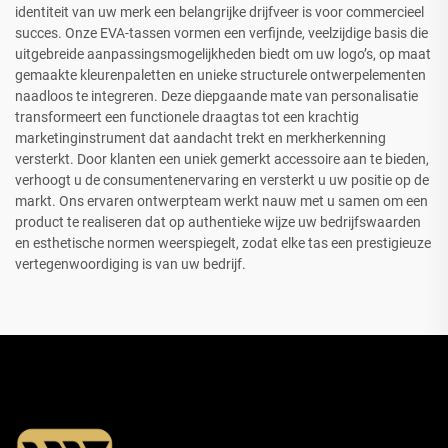
identiteit van uw merk een belangrijke drijfveer is voor commercieel
succes. Onze EVA-tassen vormen een verfijnde, veelzijdige basis die
uitgebreide aanpassingsmogelijkheden biedt om uw logo’s, op maat
gemaakte kleurenpaletten en unieke structurele ontwerpelementen
naadloos te integreren. Deze diepgaande mate van personalisatie
transformeert een functionele draagtas tot een krachtig
marketinginstrument dat aandacht trekt en merkherkenning
versterkt. Door klanten een uniek gemerkt accessoire aan te bieden,
verhoogt u de consumentenervaring en versterkt u uw positie op de
markt. Ons ervaren ontwerpteam werkt nauw met u samen om een
product te realiseren dat op authentieke wijze uw bedrijfswaarden
en esthetische normen weerspiegelt, zodat elke tas een prestigieuze
vertegenwoordiging is van uw bedrijf.