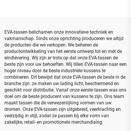
batterijorganisator en
beschermende draag- en
opbergdoos, OEM-
opbergzak voor Lacie
draagkoffer voor EVA-AA-
Rugged harde schijf en
batterijbank en
accessoires
gereedschapskoffer
EVA-tassen belichamen onze innovatieve techniek en
vakmanschap. Sinds onze oprichting produceren we altijd
de producten die we verkopen. We beheren de
productontwikkeling van het eerste ontwerp tot en met de
eindlevering. Wij zijn er trots op dat onze EVA-tassen de
beste zijn voor uw behoeften. Wij tillen EVA-tassen naar een
hoger niveau door de beste industriële kussens te
combineren. Dit bewijst dat onze EVA-tassen de beste in de
branche zijn: ze maken uw lading licht, beschermend en
geschikt voor distributie. Vanaf onze eerste tassen was ons
doel om de beste producent van kussens te zijn. Ons team
maakt tassen die de verwezenlijking vormen van uw
dromen. Onze EVA-tassen zijn uitgebreid, veerkrachtig en
veelzijdig in stijl, zodat ze passen bij elke vorm van
zakelijke, retail- en promotionele merchandising.