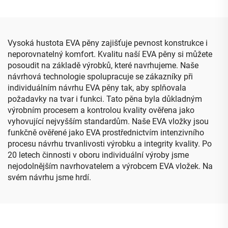
ml, plně ochranný,
skladovací pytel pro
cestovně připravený
externí pevné disky Lacie
chladicí komplet pro
Rugged a další
inzulín
příslušenství
Vysoká hustota EVA pěny zajišťuje pevnost konstrukce i
neporovnatelný komfort. Kvalitu naší EVA pěny si můžete
posoudit na základě výrobků, které navrhujeme. Naše
návrhová technologie spolupracuje se zákazníky při
individuálním návrhu EVA pěny tak, aby splňovala
požadavky na tvar i funkci. Tato pěna byla důkladným
výrobním procesem a kontrolou kvality ověřena jako
vyhovující nejvyšším standardům. Naše EVA vložky jsou
funkčně ověřené jako EVA prostřednictvím intenzivního
procesu návrhu trvanlivosti výrobku a integrity kvality. Po
20 letech činnosti v oboru individuální výroby jsme
nejodolnějším navrhovatelem a výrobcem EVA vložek. Na
svém návrhu jsme hrdí.