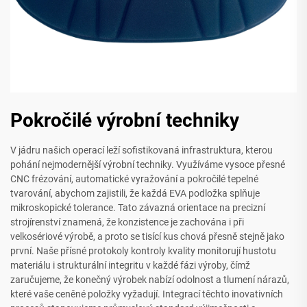
Pokročilé výrobní techniky
V jádru našich operací leží sofistikovaná infrastruktura, kterou
pohání nejmodernější výrobní techniky. Využíváme vysoce přesné
CNC frézování, automatické vyražování a pokročilé tepelné
tvarování, abychom zajistili, že každá EVA podložka splňuje
mikroskopické tolerance. Tato závazná orientace na precizní
strojírenství znamená, že konzistence je zachována i při
velkosériové výrobě, a proto se tisící kus chová přesně stejně jako
první. Naše přísné protokoly kontroly kvality monitorují hustotu
materiálu i strukturální integritu v každé fázi výroby, čímž
zaručujeme, že konečný výrobek nabízí odolnost a tlumení nárazů,
které vaše ceněné položky vyžadují. Integrací těchto inovativních