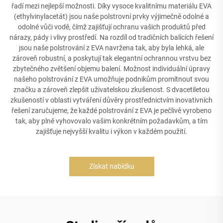
řadí mezi nejlepší možnosti. Díky vysoce kvalitnímu materiálu EVA
(ethylvinylacetát) jsou naše polstrovní prvky výjimečně odolné a
odolné vůči vodě, čímž zajišťují ochranu vašich produktů před
nárazy, pády i vlivy prostředí. Na rozdíl od tradičních balících řešení
jsou naše polstrování z EVA navržena tak, aby byla lehká, ale
zároveň robustní, a poskytují tak elegantní ochrannou vrstvu bez
zbytečného zvětšení objemu balení. Možnost individuální úpravy
našeho polstrování z EVA umožňuje podnikům promítnout svou
značku a zároveň zlepšit uživatelskou zkušenost. S dvacetiletou
zkušeností v oblasti vytváření důvěry prostřednictvím inovativních
řešení zaručujeme, že každé polstrování z EVA je pečlivě vyrobeno
tak, aby plně vyhovovalo vašim konkrétním požadavkům, a tím
zajišťuje nejvyšší kvalitu i výkon v každém použití.
Získat nabídku