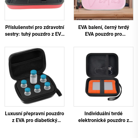
Příslušenství pro zdravotní
EVA balení, černý tvrdý
sestry: tuhý pouzdro z EVA
EVA pouzdro pro
pro děti i dospělé,
elektronická kosmetická
lékařská zásoba, červené
zařízení se zipem,
pouzdro, komplet pro
vodotěsné a přenosné pro
stetoskopy 3M Littmann
cestování a kempování
Classic III
Luxusní přepravní pouzdro
Individuální tvrdé
z EVA pro diabetický
elektronické pouzdro z
inzulín a peptidy – držák
materiálu EVA, cestovní
na lahvičky o objemu 10
ochranný přepravní a