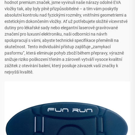
hodnot premium značek, jsme vyvinuli naše nárazy odolné EVA
vložky tak, aby byly plně přizpůsobitelné – a tím vám poskytly
absolutní kontrolu nad fyzickými rozměry, vnitřními geometriemi a
estetickým dokončením vložky. Ať už potřebujete složité vícevrstvé
dutiny pro lékařské sady nebo elegantní laserově gravírované
značení pro luxusní elektroniku, naši odborníci na návrh
spolupracují s vámi, abyste technické specifikace přeměnili na
skutečnost. Tento individuální přístup zajišťuje „zamykací
pasformu“, která eliminuje pohyb zboží během přepravy, výrazně
snižuje riziko poškození třením a zároveň vytváří vysoce kvalitní
zážitek z otevírání balení, který posiluje závazek vaší značky k
nejvyšší kvalitě.