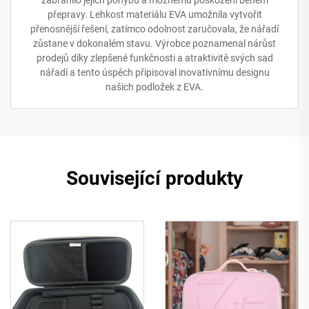
zabránilo jejich pohybu a možnému poškození během
přepravy. Lehkost materiálu EVA umožnila vytvořit
přenosnější řešení, zatímco odolnost zaručovala, že nářadí
zůstane v dokonalém stavu. Výrobce poznamenal nárůst
prodejů díky zlepšené funkčnosti a atraktivitě svých sad
nářadí a tento úspěch připisoval inovativnímu designu
našich podložek z EVA.
Související produkty