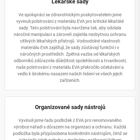
Lékařské sady
Ve spolupráci se zdravotnickým poskytovatelem jsme
vyvinuli polstrování z materiálu EVA pro kritické lékařské
sady. Tato polstrování byla navržena tak, aby odolala
náročné manipulaci a zároveň zajistila nezbytnou ochranu
citlivých lékařských přístrojů. Vodoodolné vlastnosti
materiálu EVA zajišťují, že sady zůstávají funkční i v
náročných prostředích. Zpětná vazba od lékařských
odborníků zdůraznila důležitost spolehlivosti a trvanlivosti;
naše polstrování z materiálu EVA překročilo očekávání a
vedlo k širokému nasazení našich řešení ve všech jejich
zařízeních.
Organizované sady nástrojů
Vyvinuli jsme řadu podložek z EVA pro renomovaného
výrobce nářadí s důrazem na organizaci a ochranu. Každá
podložka byla přizpůsobena konkrétním nástrojům, čímž se