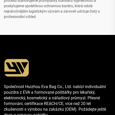
procesů stanovujeme průmyslový standard výjimečnosti a
poskytujeme spolehlivou ochrannou bariéru, která odolá
nejnáročnějším logistickým výzvám a zároveň udržuje čistý a
profesionální vzhled.
Společnost Huizhou Eva Bag Co., Ltd. nabízí individuální
pouzdra z EVA a formované polštářky pro lékařský,
elektronický, kosmetický a nářadíový průmysl. Přesné
formování, certifikace REACH/CE, více než 20 let
zkušeností s výrobou na zakázku (OEM). Požádejte ještě
dnes o cenovou nabídku.