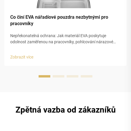
Co činí EVA nářadíové pouzdra nezbytnými pro
pracovníky
Nepřekonatelná ochrana: Jak materiál EVA poskytuje
odolnost zaměřenou na pracovníky, pohlcování nárazové
energie a odolnost proti nárazu v prostředích s vysokým
rizikem. Pěna EVA mění způsob, jakým chráníme nářadí, díky
Zobrazit více
své uzavřené buňkové struktuře, která pohlcuje nárazovou
energii ...
Zpětná vazba od zákazníků