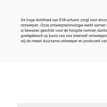
shell-kitkoffer voor 3M
voor 
Littmann Classic III-
stethoscopen
De hoge dichtheid van EVA-schuim zorgt voor struct
ontwerpen. Onze ontwerptechnologie werkt samen 
is bewezen geschikt voor de hoogste normen dankzij
goedgekeurd op basis van ons intensief ontwerpproc
wij de meest duurzame ontwerper en producent van E