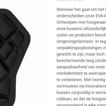
Wanneer het gaat om het b
onderscheiden onze EVA-k
Ontworpen met hoogwaardi
onze kussens uitzonderli
zodat uw producten besche
omgevingsfactoren. In tege
verpakkingsoplossingen z
gewicht te zijn, maar toc
beschermende laag zonde
aanpasbaarheid van onze E
merkidentiteit te weerspie
te verbeteren. Met twintig
vertrouwen via innovatiev
kussen zorgvuldig is verv
voldoen, en dat de hoogste
gegarandeerd in elke toep