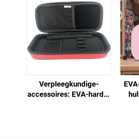
Verpleegkundige-
EVA-
accessoires: EVA-harde-
hul
shell koffer voor
vo
kinderen en
scho
volwassenen, medische
benodigdheden, rode
water