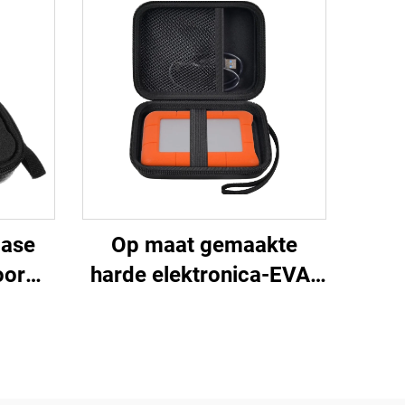
case
Op maat gemaakte
oor
harde elektronica-EVA-
houder
koffer voor reizen:
ns,
beschermende draag-
ende,
en opbergzak voor Lacie
l
Rugged harde schijf en