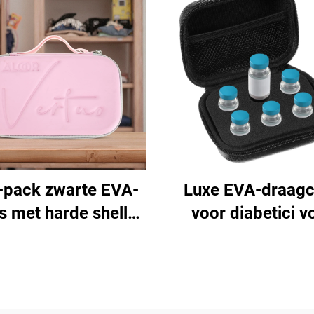
pack zwarte EVA-
Luxe EVA-draag
s met harde shell
voor diabetici v
or elektronische
insulinepeptiden, 
onheidsapparaten
voor 10 ml-flaco
met ritssluiting,
volledig bescherm
dicht en draagbaar
reed-to-trave