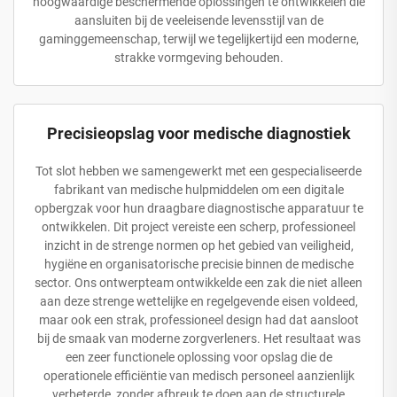
hoogwaardige beschermende oplossingen te ontwikkelen die
aansluiten bij de veeleisende levensstijl van de
gaminggemeenschap, terwijl we tegelijkertijd een moderne,
strakke vormgeving behouden.
Precisieopslag voor medische diagnostiek
Tot slot hebben we samengewerkt met een gespecialiseerde
fabrikant van medische hulpmiddelen om een digitale
opbergzak voor hun draagbare diagnostische apparatuur te
ontwikkelen. Dit project vereiste een scherp, professioneel
inzicht in de strenge normen op het gebied van veiligheid,
hygiëne en organisatorische precisie binnen de medische
sector. Ons ontwerpteam ontwikkelde een zak die niet alleen
aan deze strenge wettelijke en regelgevende eisen voldeed,
maar ook een strak, professioneel design had dat aansloot
bij de smaak van moderne zorgverleners. Het resultaat was
een zeer functionele oplossing voor opslag die de
operationele efficiëntie van medisch personeel aanzienlijk
verbeterde, zonder afbreuk te doen aan de structurele