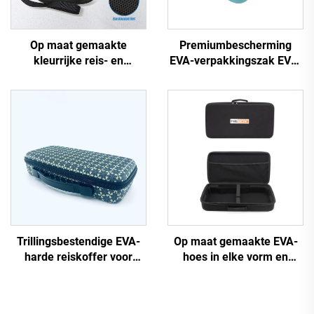
Op maat gemaakte
Premiumbescherming
kleurrijke reis- en
EVA-verpakkingszak EVA-
stofdichte harde huls voor
doos opbergapparaat voor
make-up met rits; harde
buitenactiviteiten, reizen
EVA-cosmetische tassen
en schoonheidset
en koffers met aangepast
logo
Trillingsbestendige EVA-
Op maat gemaakte EVA-
harde reiskoffer voor
hoes in elke vorm en
toetsenbord met handvat
afmeting met logo,
en EVA-schuim met
draagbare EVA-tassen en -
uitsparingen
hoezen