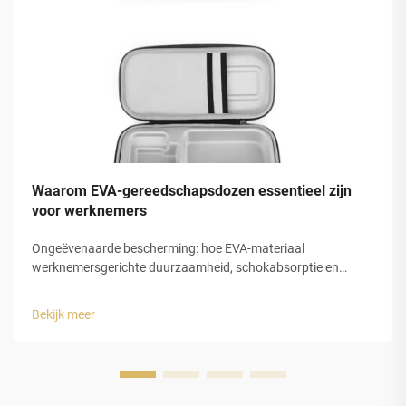
Waarom EVA-gereedschapsdozen essentieel zijn
voor werknemers
Ongeëvenaarde bescherming: hoe EVA-materiaal
werknemersgerichte duurzaamheid, schokabsorptie en
slagvastheid biedt voor werkomgevingen met hoog risico.
EVA-schuim verandert de manier waarop we gereedschap
Bekijk meer
beschermen, dankzij zijn gesloten celstructuur die
impactenergie opneemt ...