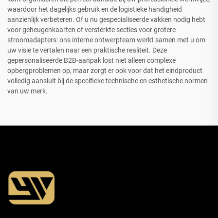
waardoor het dagelijks gebruik en de logistieke handigheid
aanzienlijk verbeteren. Of u nu gespecialiseerde vakken nodig hebt
voor geheugenkaarten of versterkte secties voor grotere
stroomadapters: ons interne ontwerpteam werkt samen met u om
uw visie te vertalen naar een praktische realiteit. Deze
gepersonaliseerde B2B-aanpak lost niet alleen complexe
opbergproblemen op, maar zorgt er ook voor dat het eindproduct
volledig aansluit bij de specifieke technische en esthetische normen
van uw merk.