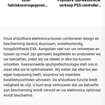
OEM-
Populaire fabrieksdirecte
fabrieksvormgegeven
verkoop PS5-controller
schuim-EVA-inzetstuk,
reisopbergcase,
beschermende harde
beschermende EVA-
koffer, doos voor drone-
draagcase voor PS5-
accessoires, draagbare
controller
koffer
Onze afsluitbare elektronica-tassen combineren design en
bescherming dankzij duurzaam, waterbestendig,
hoogdichtheids-EVA. Aangezien veel van uw ontwerpen en
tassen op maat zijn gemaakt, begeleiden en analyseren wij
uw behoeften, zodat wij uw ideeën in elke tas kunnen
omzetten. Geavanceerde spuitgiettechnologie stelt ons in
staat elke tas te optimaliseren. Wij weten dat elke tas een
eigen toepassing heeft, waardoor wij meerdere
kwaliteitscontroles uitvoeren. De afsluitbare functie biedt
veiligheid en stijl. U kunt erop vertrouwen dat uw behoefte
aan bescherming wordt vervuld en uw elektronica optimaal
wordt beschermd.