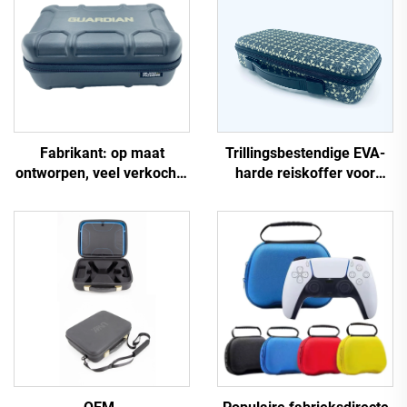
Fabrikant: op maat
Trillingsbestendige EVA-
ontworpen, veel verkochte
harde reiskoffer voor
harde draagkoffer van
toetsenbord met handvat
EVA, reiskoffer van EVA
en EVA-schuim met
uitsparingen