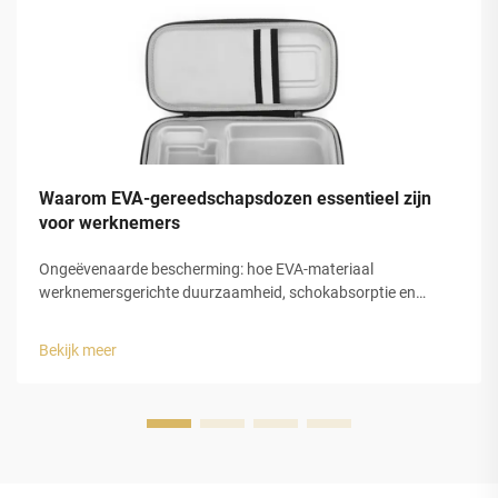
Waarom EVA-gereedschapsdozen essentieel zijn
voor werknemers
Ongeëvenaarde bescherming: hoe EVA-materiaal
werknemersgerichte duurzaamheid, schokabsorptie en
slagvastheid biedt voor werkomgevingen met hoog risico.
EVA-schuim verandert de manier waarop we gereedschap
Bekijk meer
beschermen, dankzij zijn gesloten celstructuur die
impactenergie opneemt ...