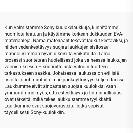
suurikapasiteettinen
kynänsäilytyspussi,
laajennettava
toimistotarvikelaatikko
Kun valmistamme Sony-kuulokelaukkuja, kiinnitämme
huomiota laatuun ja käytämme korkean tiukkuuden EVA-
materiaaleja. Nämä materiaalit tekevät laukut kestäviksi, ja
niiden vedenkestävyys suojaa laukkujen sisäosaa
mahdollisimman hyvin ulkoisilta vaikutuilta. Tämä
prosessi suoritetaan huolellisesti joka vaiheessa laukkujen
valmistuksessa – suunnittelusta valmiin tuotteen
tarkastukseen saakka. Jokaisessa laukussa on erillisiä
osioita, ohut muotoilu ja helppokäyttöisyys kuljetettaessa.
Laukkumme eivät ainoastaan suojaa kuulokkia, vaan
ymmärrämme myös, että esteettisyys ja toiminnallisuus
ovat tärkeitä, mikä tekee laukkuistamme tyylikkäitä.
Laukkumme ovat suojavarusteita, jotka sopivat
täydellisesti Sony-kuulokkiin.