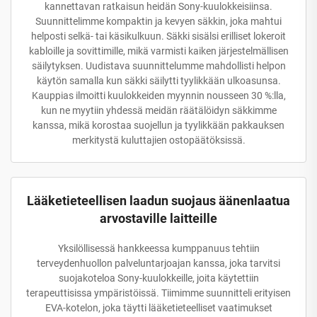
kannettavan ratkaisun heidän Sony-kuulokkeisiinsa.
Suunnittelimme kompaktin ja kevyen säkkin, joka mahtui
helposti selkä- tai käsikulkuun. Säkki sisälsi erilliset lokeroit
kabloille ja sovittimille, mikä varmisti kaiken järjestelmällisen
säilytyksen. Uudistava suunnittelumme mahdollisti helpon
käytön samalla kun säkki säilytti tyylikkään ulkoasunsa.
Kauppias ilmoitti kuulokkeiden myynnin nousseen 30 %:lla,
kun ne myytiin yhdessä meidän räätälöidyn säkkimme
kanssa, mikä korostaa suojellun ja tyylikkään pakkauksen
merkitystä kuluttajien ostopäätöksissä.
Lääketieteellisen laadun suojaus äänenlaatua
arvostaville laitteille
Yksilöllisessä hankkeessa kumppanuus tehtiin
terveydenhuollon palveluntarjoajan kanssa, joka tarvitsi
suojakoteloa Sony-kuulokkeille, joita käytettiin
terapeuttisissa ympäristöissä. Tiimimme suunnitteli erityisen
EVA-kotelon, joka täytti lääketieteelliset vaatimukset