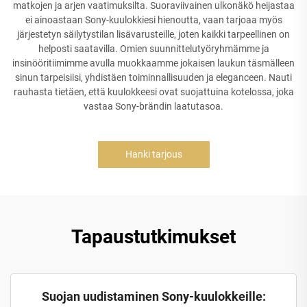
matkojen ja arjen vaatimuksilta. Suoraviivainen ulkonäkö heijastaa
ei ainoastaan Sony-kuulokkiesi hienoutta, vaan tarjoaa myös
järjestetyn säilytystilan lisävarusteille, joten kaikki tarpeellinen on
helposti saatavilla. Omien suunnittelutyöryhmämme ja
insinööritiimimme avulla muokkaamme jokaisen laukun täsmälleen
sinun tarpeisiisi, yhdistäen toiminnallisuuden ja eleganceen. Nauti
rauhasta tietäen, että kuulokkeesi ovat suojattuina kotelossa, joka
vastaa Sony-brändin laatutasoa.
Hanki tarjous
Tapaustutkimukset
Suojan uudistaminen Sony-kuulokkeille: