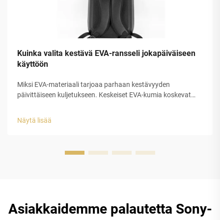
Kuinka valita kestävä EVA-ransseli jokapäiväiseen
käyttöön
Miksi EVA-materiaali tarjoaa parhaan kestävyyden
päivittäiseen kuljetukseen. Keskeiset EVA-kumia koskevat
ominaisuudet: joustavuus, vedenpitävyys ja iskunabsorptio.
EVA-kumi erottautuu todella hyvin päivittäiseen kuljetukseen,
Näytä lisää
koska sen kolme pääominaisuutta tekevät siitä...
Asiakkaidemme palautetta Sony-