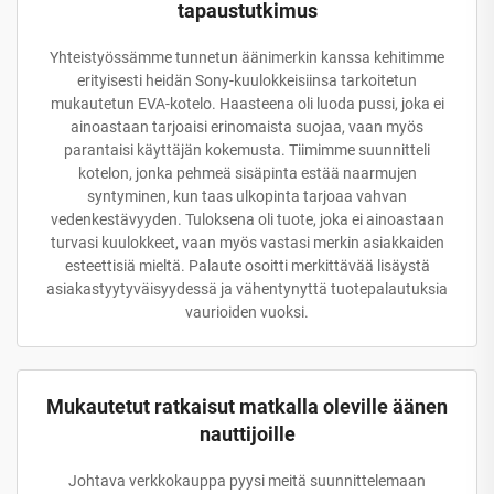
tapaustutkimus
Yhteistyössämme tunnetun äänimerkin kanssa kehitimme
erityisesti heidän Sony-kuulokkeisiinsa tarkoitetun
mukautetun EVA-kotelo. Haasteena oli luoda pussi, joka ei
ainoastaan tarjoaisi erinomaista suojaa, vaan myös
parantaisi käyttäjän kokemusta. Tiimimme suunnitteli
kotelon, jonka pehmeä sisäpinta estää naarmujen
syntyminen, kun taas ulkopinta tarjoaa vahvan
vedenkestävyyden. Tuloksena oli tuote, joka ei ainoastaan
turvasi kuulokkeet, vaan myös vastasi merkin asiakkaiden
esteettisiä mieltä. Palaute osoitti merkittävää lisäystä
asiakastyytyväisyydessä ja vähentynyttä tuotepalautuksia
vaurioiden vuoksi.
Mukautetut ratkaisut matkalla oleville äänen
nauttijoille
Johtava verkkokauppa pyysi meitä suunnittelemaan