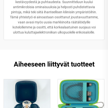
kestävyydestä ja puhtaudesta. Suunnitteluun kuului
antimikrobisia ominaisuuksia ja helposti puhdistettavia
pintoja, mikä teki siitä ihanteellisen kliinisiin ympäristöihin.
Tämä yhteistyö ei ainoastaan osoittanut joustavuuttamme,
vaan avasi myös uusia markkinoita räätälöidyille
kotelollemme ja osoitti, että korkealaatuinen suojaus voi
ulottua kuluttajaelektroniikan ulkopuolelle erikoisaloille.
Aiheeseen liittyvät tuotteet