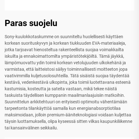
Paras suojelu
Sony-kuulokkotaskumme on suunniteltu huolellisesti käyttäen
korkean suorituskyvyn ja korkean tiukkuuden EVA-materiaaleja,
jotka tarjoavat hienosteltua rakenteellista suojaa voimakkailta
iskuilta ja ennakoimattomilta ympäristötekijöiltä. Tämä jäykkä,
lämpömuovattu ydin toimii korkean vetolujuuden ulkokehänä ja
varmistaa, että laitteistosi säilyy toiminnallisesti moitteeton jopa
vaativimmilla kuljetusolosuhteilla. Tätä sisäistä suojaa täydentää
kestävä, vedenkestävä ulkopinta, joka toimii luotettavana esteenä
kastumisia, kosteutta ja sateita vastaan, mikä tekee näistä
taskuista täydellisen kumppanin maailmanlaajuisiin matkoihin.
Suunnittelun arkkitehtuuri on erityisesti optimoitu vähentämään
tarpeetonta tilankäyttöä samalla kun energianabsorptiotilaa
maksimoidaan, jolloin premium-ääniteknologiasi voidaan kuljettaa
täysin luottamuksella, olipa kyseessä sitten vilkas kaupunkiliikenne
tai kansainvälinen seikkailu.