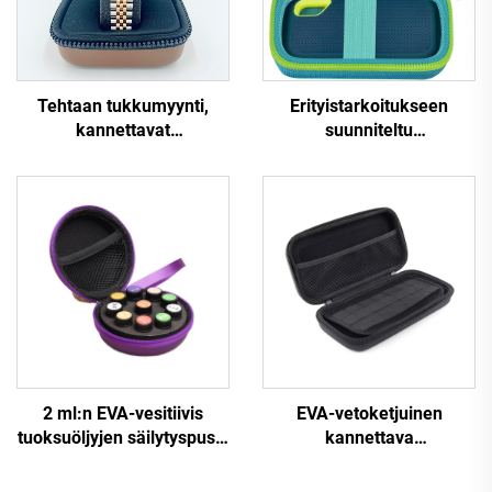
Tehtaan tukkumyynti,
Erityistarkoitukseen
kannettavat
suunniteltu
varastointihihnat ja
järjestelylaatikko
näyttölaatikot 40 mm:n
kryptovaluuttojen ja USB-
luksuskelloille
kaapelien sekä laitteiston
kuljetusta varten
2 ml:n EVA-vesitiivis
EVA-vetoketjuinen
tuoksuöljyjen säilytyspussi
kannettava
rannekkeella, pieni pyöreä
kirjoitusvälineiden
vetoketjupussi 10 pulloon
järjestelylaatikko,