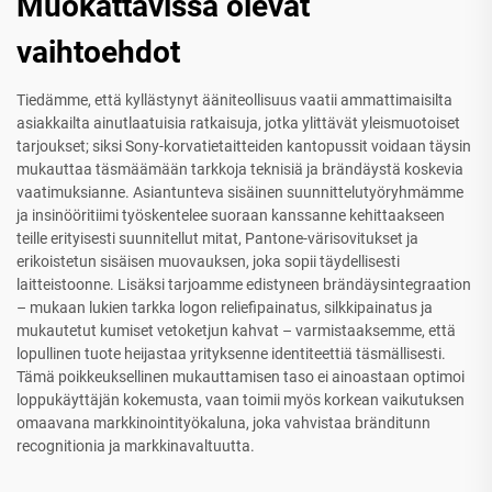
Muokattavissa olevat
vaihtoehdot
Tiedämme, että kyllästynyt ääniteollisuus vaatii ammattimaisilta
asiakkailta ainutlaatuisia ratkaisuja, jotka ylittävät yleismuotoiset
tarjoukset; siksi Sony-korvatietaitteiden kantopussit voidaan täysin
mukauttaa täsmäämään tarkkoja teknisiä ja brändäystä koskevia
vaatimuksianne. Asiantunteva sisäinen suunnittelutyöryhmämme
ja insinööritiimi työskentelee suoraan kanssanne kehittaakseen
teille erityisesti suunnitellut mitat, Pantone-värisovitukset ja
erikoistetun sisäisen muovauksen, joka sopii täydellisesti
laitteistoonne. Lisäksi tarjoamme edistyneen brändäysintegraation
– mukaan lukien tarkka logon reliefipainatus, silkkipainatus ja
mukautetut kumiset vetoketjun kahvat – varmistaaksemme, että
lopullinen tuote heijastaa yrityksenne identiteettiä täsmällisesti.
Tämä poikkeuksellinen mukauttamisen taso ei ainoastaan optimoi
loppukäyttäjän kokemusta, vaan toimii myös korkean vaikutuksen
omaavana markkinointityökaluna, joka vahvistaa bränditunn
recognitionia ja markkinavaltuutta.