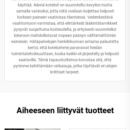
käyttää. Nämä koteloit on suunniteltu kevyiksi mutta
samalla vankoiksi, jotta niitä voidaan kuljettaa helposti
korkean paineen vaativissa tilanteissa. Vedenkestävä
vaahtomuovi varmistaa, että elintärkeät lääkintätarvikkeet
pysyvät suojattuina kosteudelta, ja erityisesti suunnitellut
lokeroon mahdollistavat nopean pääsyn välttämättömiin
esineisiin. Hätäpalvelujen henkilökunnan antama palautetta
kertoi, että koteloimme paransivat heidän
toimintatehokkuuttaan, koska kaikki oli järjestelty ja helposti
saatavilla. Tämä tapaustutkimus korostaa sitä, että
pyrimme kehittämään ratkaisuja, jotka täyttävät eri alojen
kriittiset tarpeet.
Aiheeseen liittyvät tuotteet