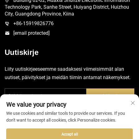
Building 02-02, Huaxia Shunze Electronic Information
Technology Park, Sanhe Street, Huiyang District, Huizhou
City, Guangdong Province, Kiina
+86-15919826776
[email protected]
Uutiskirje
Liity uutiskirjeeseemme saadaksesi viimeisimmät alan
uutiset, päivitykset ja meidän tiimin antamat näkemykset.
Lähetä
We value your privacy
We use cookies and similar tools to provide our services. If you
don't want to accept all cookies, click Personalize cookies.
Accept all
Tekijänoikeudet © 2025 Huizhou EVA Bag Co., Ltd. -