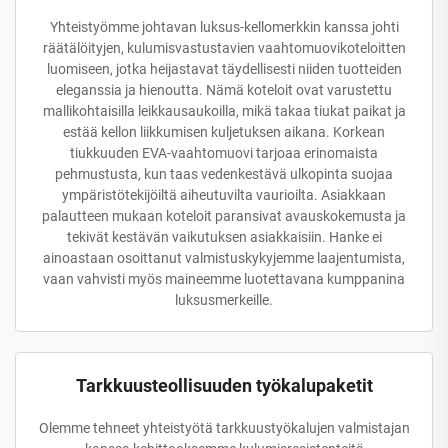
Yhteistyömme johtavan luksus-kellomerkkin kanssa johti
räätälöityjen, kulumisvastustavien vaahtomuovikoteloitten
luomiseen, jotka heijastavat täydellisesti niiden tuotteiden
eleganssia ja hienoutta. Nämä koteloit ovat varustettu
mallikohtaisilla leikkausaukoilla, mikä takaa tiukat paikat ja
estää kellon liikkumisen kuljetuksen aikana. Korkean
tiukkuuden EVA-vaahtomuovi tarjoaa erinomaista
pehmustusta, kun taas vedenkestävä ulkopinta suojaa
ympäristötekijöiltä aiheutuvilta vaurioilta. Asiakkaan
palautteen mukaan koteloit paransivat avauskokemusta ja
tekivät kestävän vaikutuksen asiakkaisiin. Hanke ei
ainoastaan osoittanut valmistuskykyjemme laajentumista,
vaan vahvisti myös maineemme luotettavana kumppanina
luksusmerkeille.
Tarkkuusteollisuuden työkalupaketit
Olemme tehneet yhteistyötä tarkkuustyökalujen valmistajan