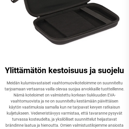
Ylittämätön kestoisuus ja suojelu
Meidän kulumisvastaiset vaahtomuovikoteloimme on suunniteltu
tarjoamaan vertaansa vailla olevaa suojaa arvokkaille tuotteillenne.
Nämä koteloimet on valmistettu korkean tiukkuuden EVA-
vaahtomuovista ja ne on suunniteltu kestämään päivittäisen
käytön vaatimuksia samalla kun ne tarjoavat kevyen ratkaisun
kuljetukseen. Vedeneristävyys varmistaa, että tavaranne pysyvät
turvassa kosteudelta, ja yksilölliset suunnittelut heijastavat
brändinne laatua ja hienoutta. Omien valmistustilojemme ansiosta