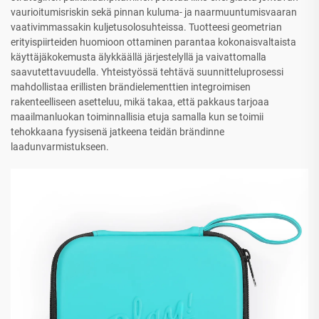
vaurioitumisriskin sekä pinnan kuluma- ja naarmuuntumisvaaran
vaativimmassakin kuljetusolosuhteissa. Tuotteesi geometrian
erityispiirteiden huomioon ottaminen parantaa kokonaisvaltaista
käyttäjäkokemusta älykkäällä järjestelyllä ja vaivattomalla
saavutettavuudella. Yhteistyössä tehtävä suunnitteluprosessi
mahdollistaa erillisten brändielementtien integroimisen
rakenteelliseen asetteluu, mikä takaa, että pakkaus tarjoaa
maailmanluokan toiminnallisia etuja samalla kun se toimii
tehokkaana fyysisenä jatkeena teidän brändinne
laadunvarmistukseen.