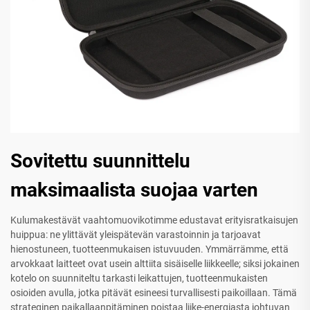
Sovitettu suunnittelu
maksimaalista suojaa varten
Kulumakestävät vaahtomuovikotimme edustavat erityisratkaisujen
huippua: ne ylittävät yleispätevän varastoinnin ja tarjoavat
hienostuneen, tuotteenmukaisen istuvuuden. Ymmärrämme, että
arvokkaat laitteet ovat usein alttiita sisäiselle liikkeelle; siksi jokainen
kotelo on suunniteltu tarkasti leikattujen, tuotteenmukaisten
osioiden avulla, jotka pitävät esineesi turvallisesti paikoillaan. Tämä
strateginen paikallaanpitäminen poistaa liike-energiasta johtuvan