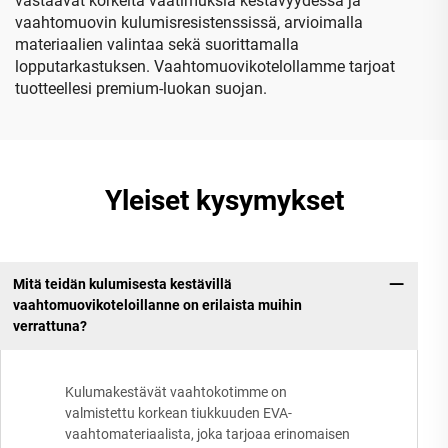
vastaavat korkeita vaatimuksia kestävyydessä ja
vaahtomuovin kulumisresistenssissä, arvioimalla
materiaalien valintaa sekä suorittamalla
lopputarkastuksen. Vaahtomuovikotelollamme tarjoat
tuotteellesi premium-luokan suojan.
Yleiset kysymykset
Mitä teidän kulumisesta kestävillä
vaahtomuovikoteloillanne on erilaista muihin
verrattuna?
Kulumakestävät vaahtokotimme on
valmistettu korkean tiukkuuden EVA-
vaahtomateriaalista, joka tarjoaa erinomaisen