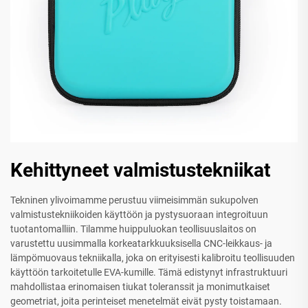
Kehittyneet valmistustekniikat
Tekninen ylivoimamme perustuu viimeisimmän sukupolven
valmistustekniikoiden käyttöön ja pystysuoraan integroituun
tuotantomalliin. Tilamme huippuluokan teollisuuslaitos on
varustettu uusimmalla korkeatarkkuuksisella CNC-leikkaus- ja
lämpömuovaus tekniikalla, joka on erityisesti kalibroitu teollisuuden
käyttöön tarkoitetulle EVA-kumille. Tämä edistynyt infrastruktuuri
mahdollistaa erinomaisen tiukat toleranssit ja monimutkaiset
geometriat, joita perinteiset menetelmät eivät pysty toistamaan.