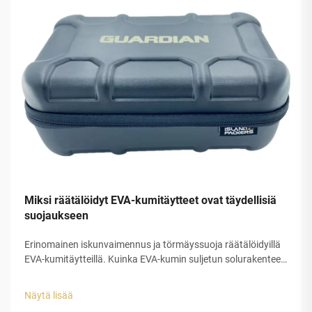
Miksi räätälöidyt EVA-kumitäytteet ovat täydellisiä
suojaukseen
Erinomainen iskunvaimennus ja törmäyssuoja räätälöidyillä
EVA-kumitäytteillä. Kuinka EVA-kumin suljetun solurakenteen
ansiosta energian dissipaatio on ennustettavissa. EVA-
kumitäytteet toimivat erinomaisesti iskujen absorboinnissa
Näytä lisää
juuri rakenteensa ansiosta. Tässä...