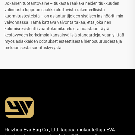
Jokainen tuotantovaihe – tiukasta raaka-aineiden tiukkuuden
valinnasta loppuun saakka ulottuvista rakenteellisista
kuormitustesteistä – on asiantuntijoiden sisäisen insinööritiimin
valvonnassa. Tämä kattava valvonta takaa, että jokainen
kulumisresistentti vaahtokumikotelo ei ainoastaan täytä
kestävyyden korkeimpia kansainvälisiä standardeja, vaan ylittää
myös asiakkaiden odotukset esteettisestä hienosuuruudesta ja
mekaanisesta suorituskyvystä.
Huizhou Eva Bag Co., Ltd. tarjoaa mukautettuja EVA-