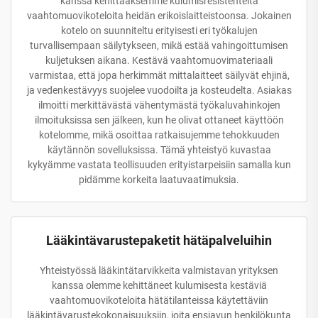
kanssa kehittaaksemme kulumisresistenteitä
vaahtomuovikoteloita heidän erikoislaitteistoonsa. Jokainen
kotelo on suunniteltu erityisesti eri työkalujen
turvallisempaan säilytykseen, mikä estää vahingoittumisen
kuljetuksen aikana. Kestävä vaahtomuovimateriaali
varmistaa, että jopa herkimmät mittalaitteet säilyvät ehjinä,
ja vedenkestävyys suojelee vuodoilta ja kosteudelta. Asiakas
ilmoitti merkittävästä vähentymästä työkaluvahinkojen
ilmoituksissa sen jälkeen, kun he olivat ottaneet käyttöön
kotelomme, mikä osoittaa ratkaisujemme tehokkuuden
käytännön sovelluksissa. Tämä yhteistyö kuvastaa
kykyämme vastata teollisuuden erityistarpeisiin samalla kun
pidämme korkeita laatuvaatimuksia.
Lääkintävarustepaketit hätäpalveluihin
Yhteistyössä lääkintätarvikkeita valmistavan yrityksen
kanssa olemme kehittäneet kulumisesta kestäviä
vaahtomuovikoteloita hätätilanteissa käytettäviin
lääkintävarustekokonaisuuksiin, joita ensiavun henkilökunta