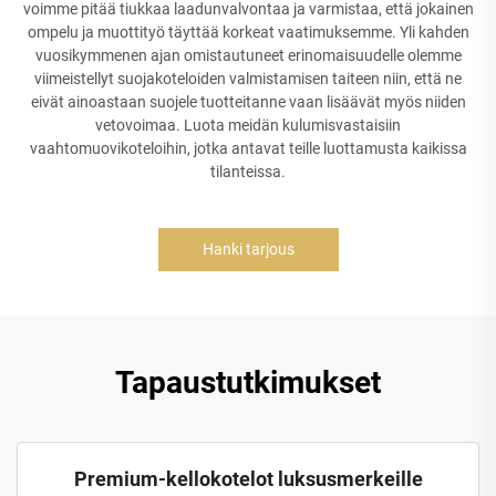
voimme pitää tiukkaa laadunvalvontaa ja varmistaa, että jokainen
ompelu ja muottityö täyttää korkeat vaatimuksemme. Yli kahden
vuosikymmenen ajan omistautuneet erinomaisuudelle olemme
viimeistellyt suojakoteloiden valmistamisen taiteen niin, että ne
eivät ainoastaan suojele tuotteitanne vaan lisäävät myös niiden
vetovoimaa. Luota meidän kulumisvastaisiin
vaahtomuovikoteloihin, jotka antavat teille luottamusta kaikissa
tilanteissa.
Hanki tarjous
Tapaustutkimukset
Premium-kellokotelot luksusmerkeille