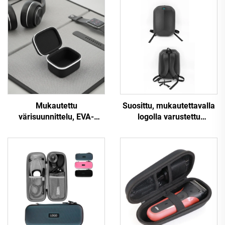
Mukautettu
Suosittu, mukautettavalla
värisuunnittelu, EVA-
logolla varustettu
materiaalista valmistettu
suurikapasiteettinen
yksittäinen kellolaatikko,
kannettava ulkoiluun
pakkauslaatikko
tarkoitettu vedenpitävä
moottoripyöränpakkauslauk
EVA-tietokonepussi