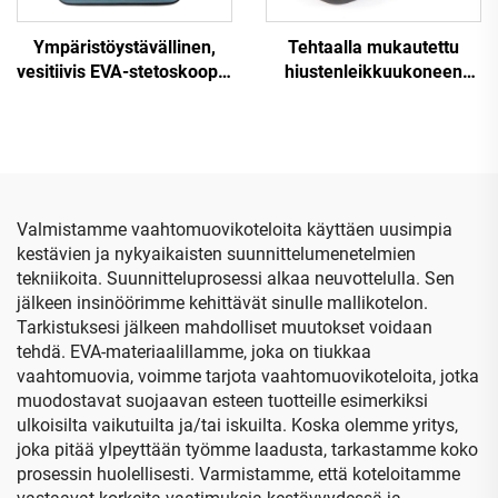
Ympäristöystävällinen,
Tehtaalla mukautettu
vesitiivis EVA-stetoskoopin
hiustenleikkuukoneen
kova kuljetuskotelo,
kantolaatikko,
iskunkestävä matkakotelo
vedenpitävä kovakantinen
/ säilytyspussi vetoketjulla,
leikkuutyökalupussi, EVA-
mukautettavat
partakoneen
verkkotaskut pieniksi
kantolaatikko ja
partavälineiden pussi
Valmistamme vaahtomuovikoteloita käyttäen uusimpia
partakoneelle ja
kestävien ja nykyaikaisten suunnittelumenetelmien
partakoneelle
tekniikoita. Suunnitteluprosessi alkaa neuvottelulla. Sen
jälkeen insinöörimme kehittävät sinulle mallikotelon.
Tarkistuksesi jälkeen mahdolliset muutokset voidaan
tehdä. EVA-materiaalillamme, joka on tiukkaa
vaahtomuovia, voimme tarjota vaahtomuovikoteloita, jotka
muodostavat suojaavan esteen tuotteille esimerkiksi
ulkoisilta vaikutuilta ja/tai iskuilta. Koska olemme yritys,
joka pitää ylpeyttään työmme laadusta, tarkastamme koko
prosessin huolellisesti. Varmistamme, että koteloitamme