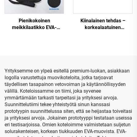
Pienikokoinen
Kiinalainen tehdas –
meikkilaatikko EVA-
korkealaatuinen
materiaalista, vetoketjulla
vesitiukkuus, kova EVA-
varustettu, kannettava,
kotelo, vetoketjuun
suurikapasiteettinen,
varustettu, kevyt ja
vedenpitävä,
maanjäristyskestävä
kovakuorinen,
stetoskoopin
iskunkestävä, räätälöity
kuljetuskotelo
Yrityksemme on ylpeä esitellä premium-luokan, asiakkaan
kosmetiikkapussi
logolla varustettuja muovikoteloita, jotka tarjoavat
täydellisen tasapainon vetovoiman ja käytännöllisyyden
välillä. Koteloissamme on tiimi, joka syvenee
ymmärtämään tarkasti tarpeitasi ja yrityksesi arvoja.
Suunnittelutiimi tekee yhteistyötä sinun kanssasi
prototyypin suunnittelussa siten, että se heijastaa toiveitasi
ja yrityksesi arvoja. Jokainen prototyyppi testataan useissa
eri testisarjoissa. Omien koteloimme valmistetaan suljetun
solurakenteisen, korkean tiukkuuden EVA-muovista. EVA-