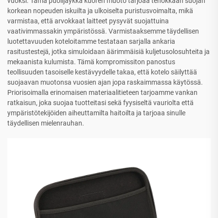
vuoksi. Tämä puolijäykkä kuoren muoto tarjoaa tehokkaan suojan
korkean nopeuden iskuilta ja ulkoiselta puristusvoimalta, mikä
varmistaa, että arvokkaat laitteet pysyvät suojattuina
vaativimmassakin ympäristössä. Varmistaaksemme täydellisen
luotettavuuden koteloitamme testataan sarjalla ankaria
rasitustestejä, jotka simuloidaan äärimmäisiä kuljetusolosuhteita ja
mekaanista kulumista. Tämä kompromissiton panostus
teollisuuden tasoiselle kestävyydelle takaa, että kotelo säilyttää
suojaavan muotonsa vuosien ajan jopa raskaimmassa käytössä.
Priorisoimalla erinomaisen materiaalitieteen tarjoamme vankan
ratkaisun, joka suojaa tuotteitasi sekä fyysiseltä vauriolta että
ympäristötekijöiden aiheuttamilta haitoilta ja tarjoaa sinulle
täydellisen mielenrauhan.