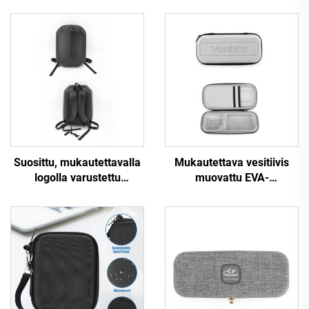
Suosittu, mukautettavalla
Mukautettava vesitiivis
logolla varustettu
muovattu EVA-
suurikapasiteettinen
kuljetuskotelo, kova EVA-
kannettava ulkoiluun
työkalukotelo
tarkoitettu vedenpitävä
moottoripyöränpakkauslaukku,
EVA-tietokonepussi