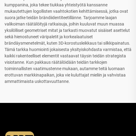
kumppanina, joka tekee tiukkaa yhteistyötä kanssanne
mukautettujen logollisten vaahtokotien kehittämisessä, jotka ovat
suora jatke teidän brändiidentiteetillänne. Tarjoamme laajan
valikoiman räätälöityjä ratkaisuja, joihin kuuluvat muun muassa
yksilölliset geometriset mitat ja tarkasti muovatut sisäiset asettelut
sekä hienostuneet väripaletit ja korkealaatuiset
brändäysmenetelmät, kuten 3D-korostusleikkaus tai silkkipainatus.
Tämä tarkka huomiointi jokaisesta yksityiskohdasta varmistaa, että
kaikki rakenteelliset elementit vastaavat täysin teidän strategista
visiotanne. Kun pakkaus räätälöidään teidän tarkkojen
toiminnallisten vaatimustenne mukaan, autamme teitä luomaan
erottuvan markkinapaikan, joka vie kuluttajat mieliin ja vahvistaa
ammattimaista uskottavuuttanne.