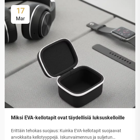
17
Mar
Miksi EVA-kellotapit ovat täydellisiä luksuskelloille
Erittäin tehokas suojaus: Kuinka EVA-kellotapit suojaavat
arvokkaita kellotyyppejä. Iskunvaimennus ja suljetun