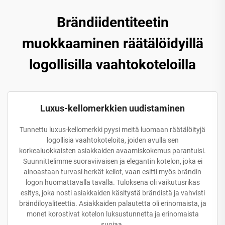
Brändiidentiteetin
muokkaaminen räätälöidyillä
logollisilla vaahtokoteloilla
Luxus-kellomerkkien uudistaminen
Tunnettu luxus-kellomerkki pyysi meitä luomaan räätälöityjä
logollisia vaahtokoteloita, joiden avulla sen
korkealuokkaisten asiakkaiden avaamiskokemus parantuisi.
Suunnittelimme suoraviivaisen ja elegantin kotelon, joka ei
ainoastaan turvasi herkät kellot, vaan esitti myös brändin
logon huomattavalla tavalla. Tuloksena oli vaikutusrikas
esitys, joka nosti asiakkaiden käsitystä brändistä ja vahvisti
brändiloyaliteettia. Asiakkaiden palautetta oli erinomaista, ja
monet korostivat kotelon luksustunnetta ja erinomaista
suojaa.