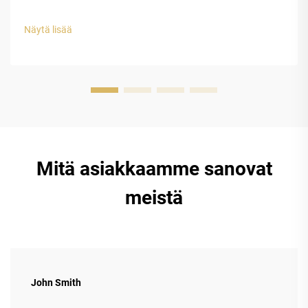
solurakenteen EVA-kuoren rakenteellinen eheys. Etyleeni-
vinyyliasetaatin (EVA) suljetun solurakenteen muovilla on
Näytä lisää
erinomainen suojauskyky luksuskellojen tappeihin...
Mitä asiakkaamme sanovat
meistä
John Smith