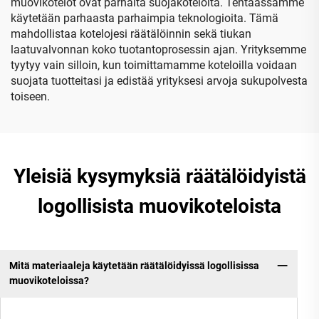
muovikotelot ovat parhaita suojakoteloita. Tehtaassamme
käytetään parhaasta parhaimpia teknologioita. Tämä
mahdollistaa kotelojesi räätälöinnin sekä tiukan
laatuvalvonnan koko tuotantoprosessin ajan. Yrityksemme
tyytyy vain silloin, kun toimittamamme koteloilla voidaan
suojata tuotteitasi ja edistää yrityksesi arvoja sukupolvesta
toiseen.
Yleisiä kysymyksiä räätälöidyistä
logollisista muovikoteloista
Mitä materiaaleja käytetään räätälöidyissä logollisissa
muovikoteloissa?