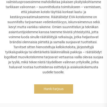
valmistusprosessimme mahdollistaa jokaisen yksityiskohtamme
tarkkaan valvonnan – suunnittelusta toimitukseen – varmistaen,
että jokainen kotelo täyttää korkeat laatu- ja
kestävyysvaatimuksemme. Räätälöidyt EVA-kotelomme on
suunniteltu tarjoamaan vedenkestävyys, iskunvaimennus sekä
kevyt mutta vankka rakenne. Omien suunnittelun ja tekniikan
asiantuntijoidemme kanssa teemme tiivistä yhteistyötä, jotta
voimme luoda sinulle räätälöityjä ratkaisuja, jotka heijastavat
brändisi olennaisia piirteitä ja samalla suojaavat tuotteitasi.
Tarvitset sitten hienosteltuja kellokoteloita, järjesteltyjä
työkalupakkoja tai elintärkeitä lääkinnällisiä pakkoja – räätälöidyt
logolliset muovikotelomme tarjoavat vertaansa vailla olevaa suojaa
ja tyyliä, mikä tekee niistä täydellisen valinnan yrityksille, jotka
haluavat nostaa tuotteidensa esittelyä ja asiakaskokemusta
uudelle tasolle.
Hanki tarjous