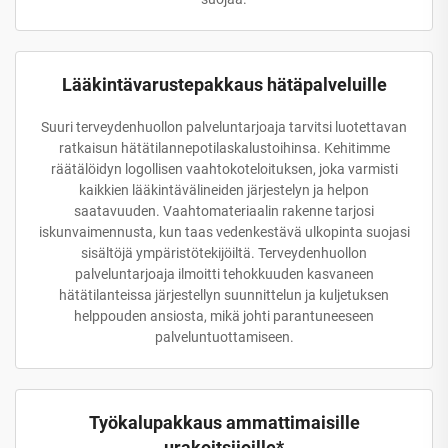
Lääkintävarustepakkaus hätäpalveluille
Suuri terveydenhuollon palveluntarjoaja tarvitsi luotettavan
ratkaisun hätätilannepotilaskalustoihinsa. Kehitimme
räätälöidyn logollisen vaahtokoteloituksen, joka varmisti
kaikkien lääkintävälineiden järjestelyn ja helpon
saatavuuden. Vaahtomateriaalin rakenne tarjosi
iskunvaimennusta, kun taas vedenkestävä ulkopinta suojasi
sisältöjä ympäristötekijöiltä. Terveydenhuollon
palveluntarjoaja ilmoitti tehokkuuden kasvaneen
hätätilanteissa järjestellyn suunnittelun ja kuljetuksen
helppouden ansiosta, mikä johti parantuneeseen
palveluntuottamiseen.
Työkalupakkaus ammattimaisille
urakoitsijoille*