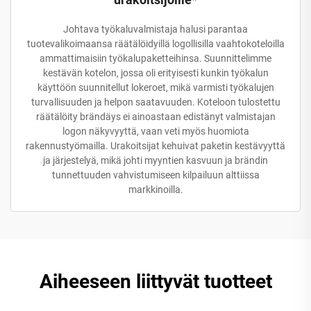
Johtava työkaluvalmistaja halusi parantaa
tuotevalikoimaansa räätälöidyillä logollisilla vaahtokoteloilla
ammattimaisiin työkalupaketteihinsa. Suunnittelimme
kestävän kotelon, jossa oli erityisesti kunkin työkalun
käyttöön suunnitellut lokeroet, mikä varmisti työkalujen
turvallisuuden ja helpon saatavuuden. Koteloon tulostettu
räätälöity brändäys ei ainoastaan edistänyt valmistajan
logon näkyvyyttä, vaan veti myös huomiota
rakennustyömailla. Urakoitsijat kehuivat paketin kestävyyttä
ja järjestelyä, mikä johti myyntien kasvuun ja brändin
tunnettuuden vahvistumiseen kilpailuun alttiissa
markkinoilla.
Aiheeseen liittyvät tuotteet