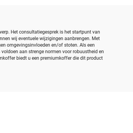
rits,
EVA-
scheerapparaatcase,
ein
scheergereedschapszak
voor trimmer en
p. Het consultatiegesprek is het startpunt van
unnen wij eventuele wijzigingen aanbrengen. Met
scheerapparaat
gen omgevingsinvloeden en/of stoten. Als een
fers voldoen aan strenge normen voor robuustheid en
imkoffer biedt u een premiumkoffer die dit product