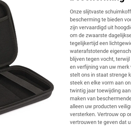
Onze slijtvaste schuimko
bescherming te bieden vo
zijn vervaardigd uit hoogd
om de zwaarste dagelijkse 
tegelijkertijd een lichtgew
waterafstotende eigenscha
blijven tegen vocht, terwi
en verfijning van uw merk
stelt ons in staat strenge
steek en elke vorm aan o
twintig jaar toewijding a
maken van beschermende ko
alleen uw producten veilig
versterken. Vertrouw op o
vertrouwen te geven dat u 