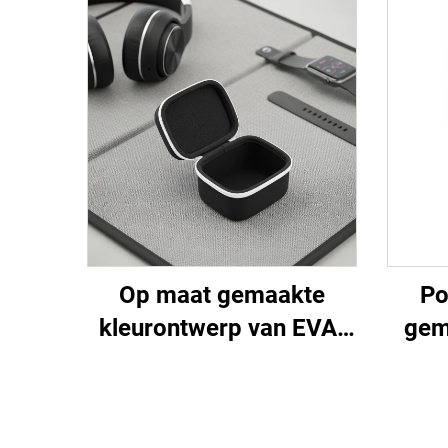
Op maat gemaakte
Po
kleurontwerp van EVA-
gem
materiaal, enkel
LOGO
horlogebox
dra
verpakkingset