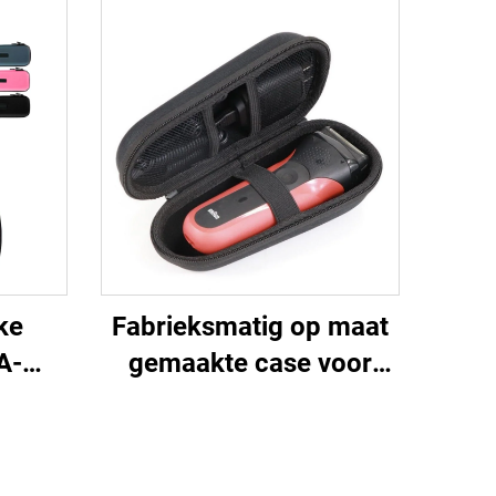
ke
Fabrieksmatig op maat
A-
gemaakte case voor
offer
haartrimmers,
l,
waterdichte harde
ge
schaal voor knipspullen,