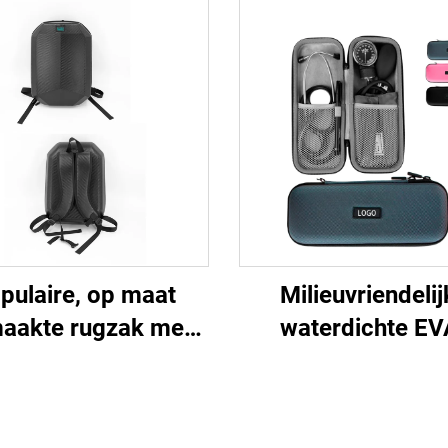
pulaire, op maat
Milieuvriendelij
aakte rugzak met
waterdichte EV
: grote capaciteit,
stethoscop-draagk
agbaar, buiten- en
met harde schaa
waterdichte
schokbestendi