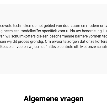
orfietsrugzak van
reisopbergzak met 
, computer-rugzak
aanpasbare
meshvakken, kl
euwste technieken op het gebied van duurzaam en modern ontwer
gineers een modelkoffer specifiek voor u. Na uw beoordeling k
ren wij schuimkoffers die een beschermende barrière vormen te
toetsen wij dit proces grondig. Om ervoor te zorgen dat onze kof
alkeuze en voeren wij een definitieve controle uit. Met onze schu
Algemene vragen