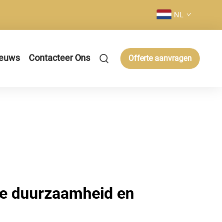
NL
euws
Contacteer Ons
Offerte aanvragen
e duurzaamheid en