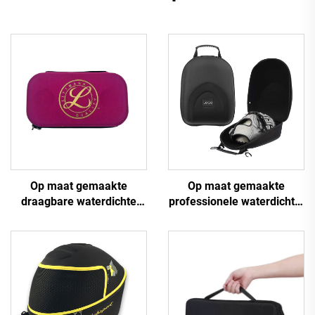
Op maat gemaakte
Op maat gemaakte
draagbare waterdichte
professionele waterdichte,
EVA-harde huls met
schokbestendige EVA-
eenvoudige rits voor
harde koffer met
verpleegkundigen-
gevormde schuiminzet
stethoscopen, geschikt
voor
voor 3M Littmann
baseballhandschoenen,
beschermd opberg- en
draagzak voor onderweg