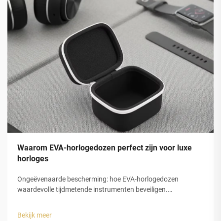
Waarom EVA-horlogedozen perfect zijn voor luxe
horloges
Ongeëvenaarde bescherming: hoe EVA-horlogedozen
waardevolle tijdmetende instrumenten beveiligen.
Schokabsorptie en structurele integriteit van gesloten-cel
EVA-schuim. De gesloten-celstructuur van
Bekijk meer
ethyleenvinylacetaat (EVA)-schuim biedt luxe horlogedozen