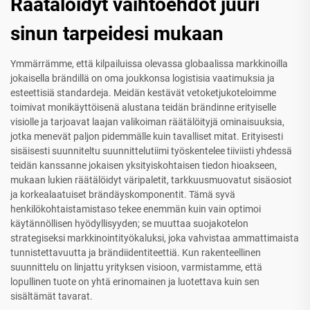
Räätälöidyt vaihtoehdot juuri
sinun tarpeidesi mukaan
Ymmärrämme, että kilpailuissa olevassa globaalissa markkinoilla
jokaisella brändillä on oma joukkonsa logistisia vaatimuksia ja
esteettisiä standardeja. Meidän kestävät vetoketjukoteloimme
toimivat monikäyttöisenä alustana teidän brändinne erityiselle
visiolle ja tarjoavat laajan valikoiman räätälöityjä ominaisuuksia,
jotka menevät paljon pidemmälle kuin tavalliset mitat. Erityisesti
sisäisesti suunniteltu suunnittelutiimi työskentelee tiiviisti yhdessä
teidän kanssanne jokaisen yksityiskohtaisen tiedon hioakseen,
mukaan lukien räätälöidyt väripaletit, tarkkuusmuovatut sisäosiot
ja korkealaatuiset brändäyskomponentit. Tämä syvä
henkilökohtaistamistaso tekee enemmän kuin vain optimoi
käytännöllisen hyödyllisyyden; se muuttaa suojakotelon
strategiseksi markkinointityökaluksi, joka vahvistaa ammattimaista
tunnistettavuutta ja brändiidentiteettiä. Kun rakenteellinen
suunnittelu on linjattu yrityksen visioon, varmistamme, että
lopullinen tuote on yhtä erinomainen ja luotettava kuin sen
sisältämät tavarat.