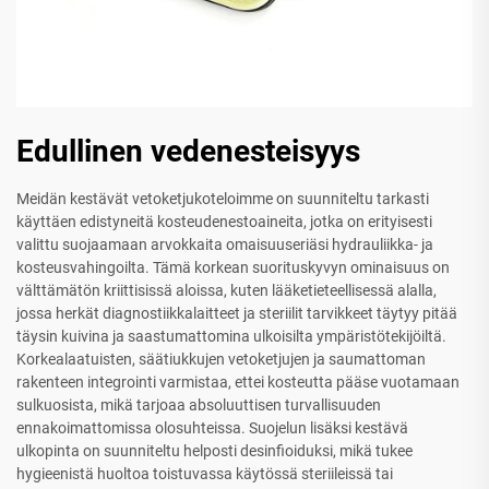
Edullinen vedenesteisyys
Meidän kestävät vetoketjukoteloimme on suunniteltu tarkasti
käyttäen edistyneitä kosteudenestoaineita, jotka on erityisesti
valittu suojaamaan arvokkaita omaisuuseriäsi hydrauliikka- ja
kosteusvahingoilta. Tämä korkean suorituskyvyn ominaisuus on
välttämätön kriittisissä aloissa, kuten lääketieteellisessä alalla,
jossa herkät diagnostiikkalaitteet ja steriilit tarvikkeet täytyy pitää
täysin kuivina ja saastumattomina ulkoisilta ympäristötekijöiltä.
Korkealaatuisten, säätiukkujen vetoketjujen ja saumattoman
rakenteen integrointi varmistaa, ettei kosteutta pääse vuotamaan
sulkuosista, mikä tarjoaa absoluuttisen turvallisuuden
ennakoimattomissa olosuhteissa. Suojelun lisäksi kestävä
ulkopinta on suunniteltu helposti desinfioiduksi, mikä tukee
hygieenistä huoltoa toistuvassa käytössä steriileissä tai