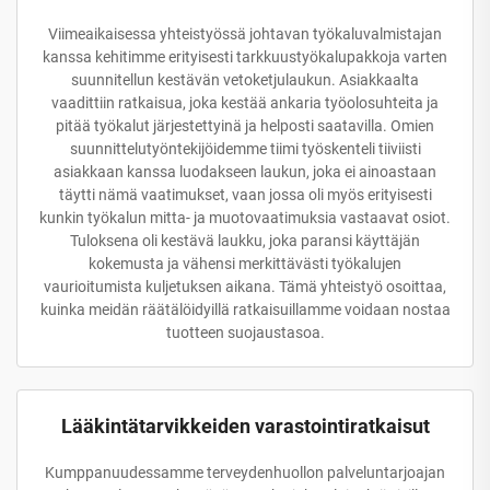
Viimeaikaisessa yhteistyössä johtavan työkaluvalmistajan
kanssa kehitimme erityisesti tarkkuustyökalupakkoja varten
suunnitellun kestävän vetoketjulaukun. Asiakkaalta
vaadittiin ratkaisua, joka kestää ankaria työolosuhteita ja
pitää työkalut järjestettyinä ja helposti saatavilla. Omien
suunnittelutyöntekijöidemme tiimi työskenteli tiiviisti
asiakkaan kanssa luodakseen laukun, joka ei ainoastaan
täytti nämä vaatimukset, vaan jossa oli myös erityisesti
kunkin työkalun mitta- ja muotovaatimuksia vastaavat osiot.
Tuloksena oli kestävä laukku, joka paransi käyttäjän
kokemusta ja vähensi merkittävästi työkalujen
vaurioitumista kuljetuksen aikana. Tämä yhteistyö osoittaa,
kuinka meidän räätälöidyillä ratkaisuillamme voidaan nostaa
tuotteen suojaustasoa.
Lääkintätarvikkeiden varastointiratkaisut
Kumppanuudessamme terveydenhuollon palveluntarjoajan