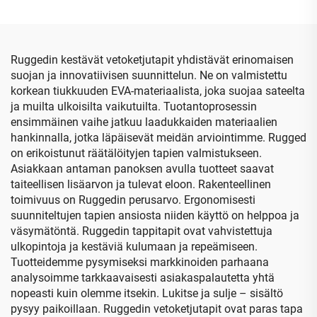
ja kestäväksi
varastointiin, jossa on
kovakantiseksi EVA-
muovinen sisäosio
matkalaukuksi mustalle
pöytätennispallopeleille,
Ruggedin kestävät vetoketjutapit yhdistävät erinomaisen
suljettava vetoketjuilla
suojan ja innovatiivisen suunnittelun. Ne on valmistettu
korkean tiukkuuden EVA-materiaalista, joka suojaa sateelta
ja muilta ulkoisilta vaikutuilta. Tuotantoprosessin
ensimmäinen vaihe jatkuu laadukkaiden materiaalien
hankinnalla, jotka läpäisevät meidän arviointimme. Rugged
on erikoistunut räätälöityjen tapien valmistukseen.
Asiakkaan antaman panoksen avulla tuotteet saavat
taiteellisen lisäarvon ja tulevat eloon. Rakenteellinen
toimivuus on Ruggedin perusarvo. Ergonomisesti
suunniteltujen tapien ansiosta niiden käyttö on helppoa ja
väsymätöntä. Ruggedin tappitapit ovat vahvistettuja
ulkopintoja ja kestäviä kulumaan ja repeämiseen.
Tuotteidemme pysymiseksi markkinoiden parhaana
analysoimme tarkkaavaisesti asiakaspalautetta yhtä
nopeasti kuin olemme itsekin. Lukitse ja sulje – sisältö
pysyy paikoillaan. Ruggedin vetoketjutapit ovat paras tapa