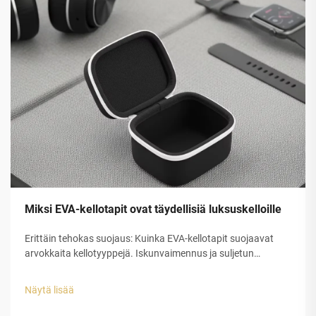
Miksi EVA-kellotapit ovat täydellisiä luksuskelloille
Erittäin tehokas suojaus: Kuinka EVA-kellotapit suojaavat
arvokkaita kellotyyppejä. Iskunvaimennus ja suljetun
solurakenteen EVA-kuoren rakenteellinen eheys. Etyleeni-
vinyyliasetaatin (EVA) suljetun solurakenteen muovilla on
Näytä lisää
erinomainen suojauskyky luksuskellojen tappeihin...