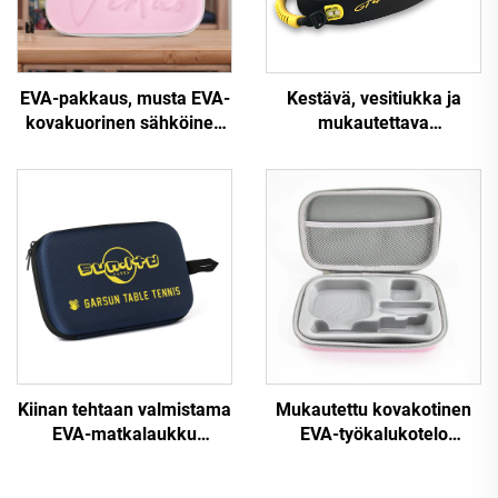
EVA-pakkaus, musta EVA-
Kestävä, vesitiukka ja
kovakuorinen sähköinen
mukautettava
kauneuslaitteiden kotelo
iskunvaimentava
vetoketjuulla, vedenpitävä
moottoripyörän kypärän
ja kannettava matkailua ja
pakkauslaatikko
leiritystä varten
Kiinan tehtaan valmistama
Mukautettu kovakotinen
EVA-matkalaukku
EVA-työkalukotelo
henkilökohtaisesti
matkailuun,
mukautettavaksi, kevyeksi
meikkipusseihin ja