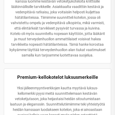
kanssa luomme kestävän vetoketjukoteloita kriittisille
lääkinnällisille tarvikkeille. Asiakkaalta vaadittiin kestävä ja
vedenpitävä ratkaisu, joka voitaisiin helposti kuljettaa
hätätilanteissa. Tiimimme suunnitteli kotelon, jossa oli
vahvistettu ompelu ja vedenpitävä ulkopinta, mikä varmisti,
että elintärkeät tarvikkeet pysyivät turvassa ja kuivina.
Kotelo oli myös suunniteltu nopeaan käyttöön, jotta lääkärit
ja muut terveydenhuollon ammattilaiset voisivat hakea
tarvikkeita nopeasti hätätilanteissa. Tämä hanke korostaa
kykyämme täyttää terveydenhuollon alan tiukat vaatimukset
samalla kun tarjoamme luotettavaa suojelua.
Premium-kellokotelot luksusmerkeille
Yksi jälleenmyyntiverkkojen kautta myytävä luksus-
kellomerkki pyysi meitä suunnittelemaan kestävän
vetoketjutason, joka heijastaisi heidän sitoutumistaan
laatuun ja eleganssiin. Suunnittelutiimiimme teki yhteistyötä
heidän kanssaan luodakseen kotelon, joka ei ainoastaan
suojasi kelloja vaan korosti myös niiden esteettistä