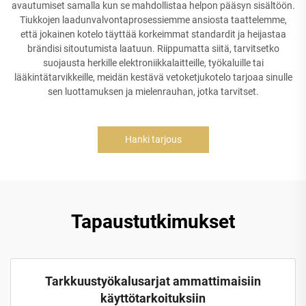
avautumiset samalla kun se mahdollistaa helpon pääsyn sisältöön.
Tiukkojen laadunvalvontaprosessiemme ansiosta taattelemme,
että jokainen kotelo täyttää korkeimmat standardit ja heijastaa
brändisi sitoutumista laatuun. Riippumatta siitä, tarvitsetko
suojausta herkille elektroniikkalaitteille, työkaluille tai
lääkintätarvikkeille, meidän kestävä vetoketjukotelo tarjoaa sinulle
sen luottamuksen ja mielenrauhan, jotka tarvitset.
Hanki tarjous
Tapaustutkimukset
Tarkkuustyökalusarjat ammattimaisiin
käyttötarkoituksiin