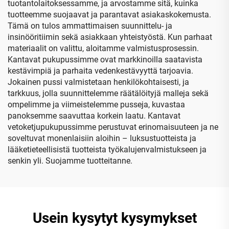
tuotantolaitoksessamme, ja arvostamme sitä, kuinka
vetoketjuineen
tuotteemme suojaavat ja parantavat asiakaskokemusta.
Tämä on tulos ammattimaisen suunnittelu- ja
insinööritiimin sekä asiakkaan yhteistyöstä. Kun parhaat
materiaalit on valittu, aloitamme valmistusprosessin.
Kantavat pukupussimme ovat markkinoilla saatavista
kestävimpiä ja parhaita vedenkestävyyttä tarjoavia.
Jokainen pussi valmistetaan henkilökohtaisesti, ja
tarkkuus, jolla suunnittelemme räätälöityjä malleja sekä
ompelimme ja viimeistelemme pusseja, kuvastaa
panoksemme saavuttaa korkein laatu. Kantavat
vetoketjupukupussimme perustuvat erinomaisuuteen ja ne
soveltuvat monenlaisiin aloihin – luksustuotteista ja
lääketieteellisistä tuotteista työkalujenvalmistukseen ja
senkin yli. Suojamme tuotteitanne.
Usein kysytyt kysymykset