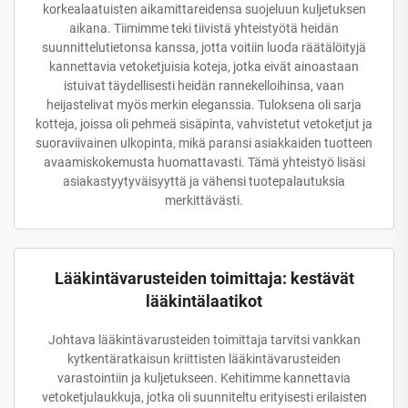
korkealaatuisten aikamittareidensa suojeluun kuljetuksen
aikana. Tiimimme teki tiivistä yhteistyötä heidän
suunnittelutietonsa kanssa, jotta voitiin luoda räätälöityjä
kannettavia vetoketjuisia koteja, jotka eivät ainoastaan
istuivat täydellisesti heidän rannekelloihinsa, vaan
heijastelivat myös merkin eleganssia. Tuloksena oli sarja
kotteja, joissa oli pehmeä sisäpinta, vahvistetut vetoketjut ja
suoraviivainen ulkopinta, mikä paransi asiakkaiden tuotteen
avaamiskokemusta huomattavasti. Tämä yhteistyö lisäsi
asiakastyytyväisyyttä ja vähensi tuotepalautuksia
merkittävästi.
Lääkintävarusteiden toimittaja: kestävät
lääkintälaatikot
Johtava lääkintävarusteiden toimittaja tarvitsi vankkan
kytkentäratkaisun kriittisten lääkintävarusteiden
varastointiin ja kuljetukseen. Kehitimme kannettavia
vetoketjulaukkuja, jotka oli suunniteltu erityisesti erilaisten