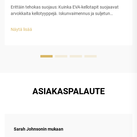
Erittäin tehokas suojaus: Kuinka EVA-kellotapit suojaavat
arvokkaita kellotyyppejä. Iskunvaimennus ja suljetun
solurakenteen EVA-kuoren rakenteellinen eheys. Etyleeni-
vinyyliasetaatin (EVA) suljetun solurakenteen muovilla on
Näytä lisää
erinomainen suojauskyky luksuskellojen tappeihin...
ASIAKASPALAUTE
Sarah Johnsonin mukaan