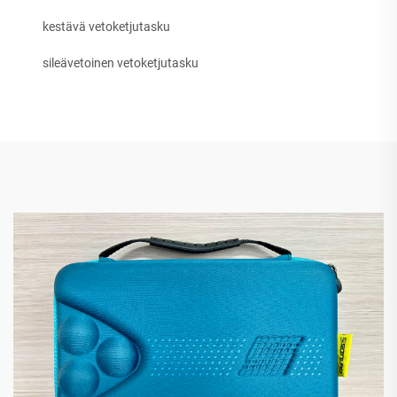
kestävä vetoketjutasku
sileävetoinen vetoketjutasku