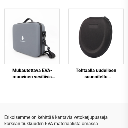
kauneuslaitteiden kotelo
kovakotinen EVA-laukku
vetoketjuulla, vedenpitävä
ukulelelle, kevyt ja
ja kannettava matkailua ja
painonkestävä
leiritystä varten
Mukautettava EVA-
Tehtaalla uudelleen
muovinen vesitiivis
suunniteltu
kovakantinen
ammattimaisen
matkalaukku olennaisille
valmistajan valmistama
öljyille – EVA-matkalaukku
räätälöity suojakotelo
mustaksi
EVA-materiaalista, musta
kuulokkeiden
matkakotelo,
Erikoisemme on kehittää kantavia vetoketjupusseja
kovakuorinen
korkean tiukkuuden EVA-materiaalista omassa
säilytyslaatikko