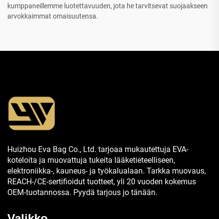
kumppaneillemme luotettavuuden, jota he tarvitsevat suojaakseen
arvokkaimmat omaisuutensa.
Huizhou Eva Bag Co., Ltd. tarjoaa mukautettuja EVA-
koteloita ja muovattuja tukeita lääketieteelliseen,
elektroniikka-, kauneus- ja työkalualaan. Tarkka muovaus,
REACH-/CE-sertifioidut tuotteet, yli 20 vuoden kokemus
OEM-tuotannossa. Pyydä tarjous jo tänään.
Valikko