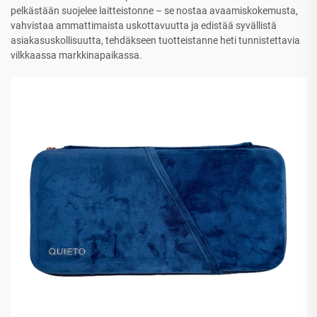
pelkästään suojelee laitteistonne – se nostaa avaamiskokemusta,
vahvistaa ammattimaista uskottavuutta ja edistää syvällistä
asiakasuskollisuutta, tehdäkseen tuotteistanne heti tunnistettavia
vilkkaassa markkinapaikassa.