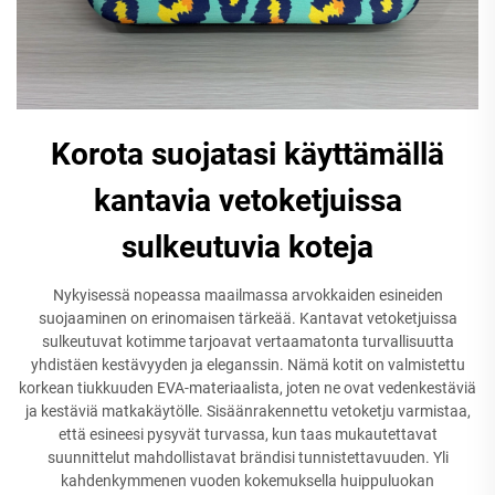
Korota suojatasi käyttämällä
kantavia vetoketjuissa
sulkeutuvia koteja
Nykyisessä nopeassa maailmassa arvokkaiden esineiden
suojaaminen on erinomaisen tärkeää. Kantavat vetoketjuissa
sulkeutuvat kotimme tarjoavat vertaamatonta turvallisuutta
yhdistäen kestävyyden ja eleganssin. Nämä kotit on valmistettu
korkean tiukkuuden EVA-materiaalista, joten ne ovat vedenkestäviä
ja kestäviä matkakäytölle. Sisäänrakennettu vetoketju varmistaa,
että esineesi pysyvät turvassa, kun taas mukautettavat
suunnittelut mahdollistavat brändisi tunnistettavuuden. Yli
kahdenkymmenen vuoden kokemuksella huippuluokan