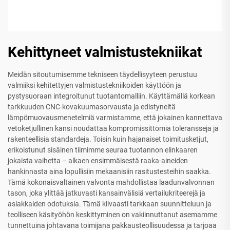
Kehittyneet valmistustekniikat
Meidän sitoutumisemme tekniseen täydellisyyteen perustuu
valmiiksi kehitettyjen valmistustekniikoiden käyttöön ja
pystysuoraan integroitunut tuotantomalliin. Käyttämällä korkean
tarkkuuden CNC-kovakuumasorvausta ja edistyneitä
lämpömuovausmenetelmiä varmistamme, että jokainen kannettava
vetoketjullinen kansi noudattaa kompromissittomia toleransseja ja
rakenteellisia standardeja. Toisin kuin hajanaiset toimitusketjut,
erikoistunut sisäinen tiimimme seuraa tuotannon elinkaaren
jokaista vaihetta – alkaen ensimmäisestä raaka-aineiden
hankinnasta aina lopullisiin mekaanisiin rasitustesteihin saakka.
Tämä kokonaisvaltainen valvonta mahdollistaa laadunvalvonnan
tason, joka ylittää jatkuvasti kansainvälisiä vertailukriteerejä ja
asiakkaiden odotuksia. Tämä kiivaasti tarkkaan suunnitteluun ja
teolliseen käsityöhön keskittyminen on vakiinnuttanut asemamme
tunnettuina johtavana toimijana pakkausteollisuudessa ja tarjoaa