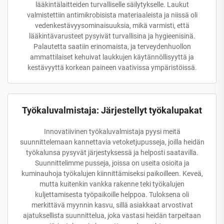
lääkintälaitteiden turvalliselle säilytykselle. Laukut
valmistettiin antimikrobisista materiaaleista ja niissä oli
vedenkestävyysominaisuuksia, mikä varmisti, että
lääkintävarusteet pysyivät turvallisina ja hygieenisinä.
Palautetta saatiin erinomaista, ja terveydenhuollon
ammattilaiset kehuivat laukkujen käytännöllisyyttä ja
kestävyyttä korkean paineen vaativissa ympäristöissä.
Työkaluvalmistaja: Järjestellyt työkalupakat
Innovatiivinen työkaluvalmistaja pyysi meitä
suunnittelemaan kannettavia vetoketjupusseja, joilla heidän
työkalunsa pysyvät järjestyksessä ja helposti saatavilla.
Suunnittelimme pusseja, joissa on useita osioita ja
kuminauhoja työkalujen kiinnittämiseksi paikoilleen. Keveä,
mutta kuitenkin vankka rakenne teki työkalujen
kuljettamisesta työpaikoille helppoa. Tuloksena oli
merkittävä myynnin kasvu, sillä asiakkaat arvostivat
ajatuksellista suunnittelua, joka vastasi heidän tarpeitaan