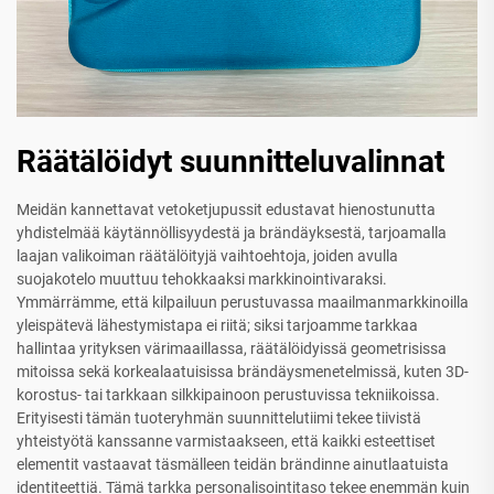
Räätälöidyt suunnitteluvalinnat
Meidän kannettavat vetoketjupussit edustavat hienostunutta
yhdistelmää käytännöllisyydestä ja brändäyksestä, tarjoamalla
laajan valikoiman räätälöityjä vaihtoehtoja, joiden avulla
suojakotelo muuttuu tehokkaaksi markkinointivaraksi.
Ymmärrämme, että kilpailuun perustuvassa maailmanmarkkinoilla
yleispätevä lähestymistapa ei riitä; siksi tarjoamme tarkkaa
hallintaa yrityksen värimaaillassa, räätälöidyissä geometrisissa
mitoissa sekä korkealaatuisissa brändäysmenetelmissä, kuten 3D-
korostus- tai tarkkaan silkkipainoon perustuvissa tekniikoissa.
Erityisesti tämän tuoteryhmän suunnittelutiimi tekee tiivistä
yhteistyötä kanssanne varmistaakseen, että kaikki esteettiset
elementit vastaavat täsmälleen teidän brändinne ainutlaatuista
identiteettiä. Tämä tarkka personalisointitaso tekee enemmän kuin